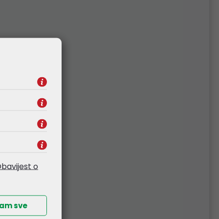
bavijest o
ćam sve