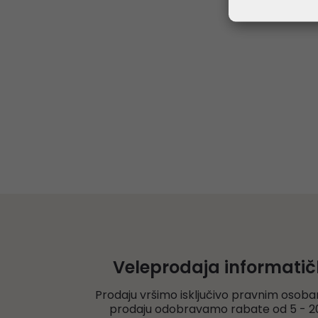
Veleprodaja informati
Prodaju vršimo isključivo pravnim osoba
prodaju odobravamo rabate od 5 - 20