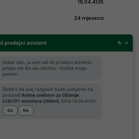
19.04.4135
24 mjeseca
×
AI prodajni asistent
↻
Dobar dan, ja sam vaš AI prodajni asistent,
rodajne cijene bez PDV-a. Za tvrtke
pitajte me što vas zanima - možda mogu
aljnju prodaju odobravamo popuste.
pomoći
ijede samo za tvrtke koje se bave
Želite li da ovaj razgovor bude usmjeren na
proizvod
Roline sredstvo za čišćenje
.
LCD/TFT monitora (250ml)
, šifra 19.04.4135?
Da
Ne
artner