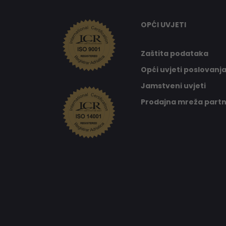
OPĆI UVJETI
Zaštita podataka
Opći uvjeti poslovanj
Jamstveni uvjeti
Prodajna mreža part