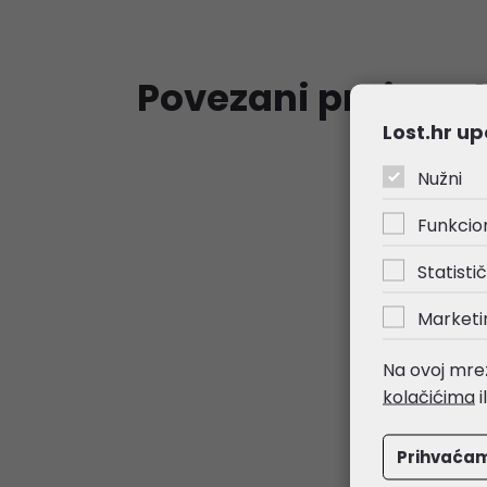
Povezani proizvod
Lost.hr up
Nužni
Funkcio
Statistič
Marketi
Na ovoj mrež
kolačićima
i
Prihvaća