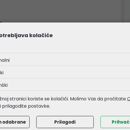
i
otrebljava kolačiće
nalni
ki
nški
noj stranici koriste se kolačići. Molimo Vas da pročitate
O
li prilagodite postavke.
ROLINE
m odabrane
Prilagodi
Prihva
Roline komprimirani zrak,