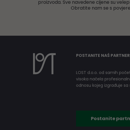
proizvoda. Sve navedene cijene su velep
Obratite nam se s povjer
POSTANITE NAŠ PARTNER
LOST d.o.o. od samih počet
visoka načela profesionalnog
odnosu kojeg izgrađuje sa s
Postanite partn