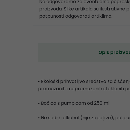
Ne odgovaramo za eventualne pogreške
proizvoda. Slike artikala su ilustrativne 
potpunosti odgovarati artiklima.
Opis proizvo
• Ekološki prihvatljivo sredstvo za čišće
premazanih i nepremazanih staklenih povr
• Bočica s pumpicom od 250 ml
• Ne sadrži alkohol (nije zapaljivo), pot