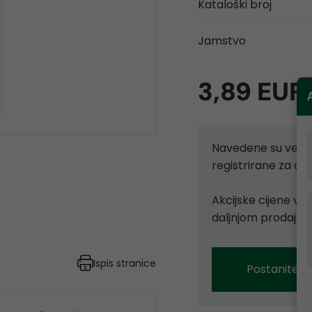
Kataloški broj
Jamstvo
3,89 EUR
Navedene su velep
registrirane za d
Akcijske cijene vr
daljnjom prodajom
Ispis stranice
Postanite p