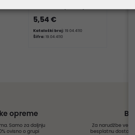
"Air Duster" (400ml)
5,54 €
Kataloški broj:
19.04.4110
Šifra:
19.04.4110
čke opreme
Be
ma. Samo za daljnju
Za narudžbe veće
% ovisno o grupi
besplatnu dostavu r