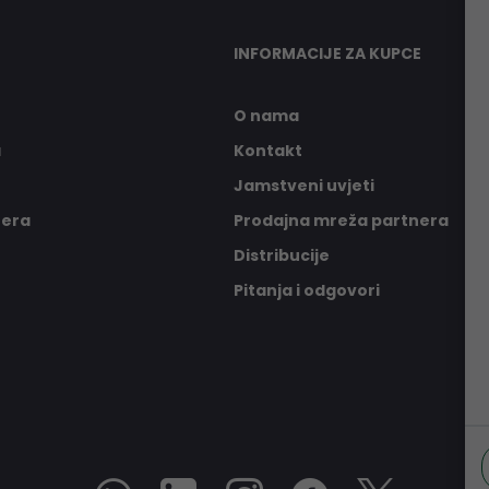
INFORMACIJE ZA KUPCE
O nama
a
Kontakt
Jamstveni uvjeti
nera
Prodajna mreža partnera
Distribucije
Pitanja i odgovori