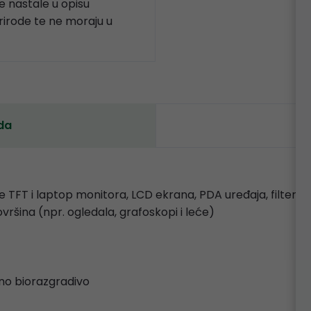
 nastale u opisu
prirode te ne moraju u
da
nje TFT i laptop monitora, LCD ekrana, PDA uređaja, filtersk
šina (npr. ogledala, grafoskopi i leće)
puno biorazgradivo