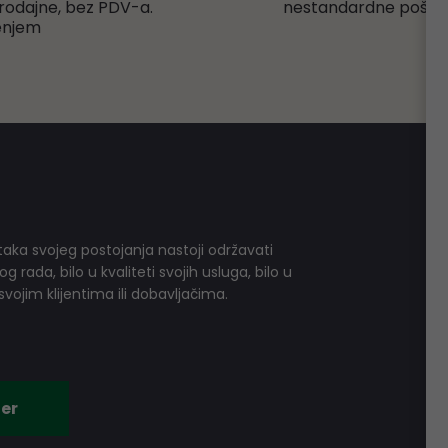
rodajne, bez PDV-a.
nestandardne pošiljk
enjem
aka svojeg postojanja nastoji održavati
 rada, bilo u kvaliteti svojih usluga, bilo u
vojim klijentima ili dobavljačima.
er