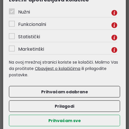
• Lijevi konektor: HDMI Type A, muški
Nužni
• Desni konektor: HDMI Type A, ženski
Funkcionalni
• Maks. propusnost: 10,2 GBit/s
Statistički
Marketinški
Na ovoj mrežnoj stranici koriste se kolačići. Molimo Vas
Povezani proizvodi
da pročitate
Obavijest o kolačićima
ili prilagodite
postavke.
Prihvaćam odabrane
Prilagodi
Prihvaćam sve