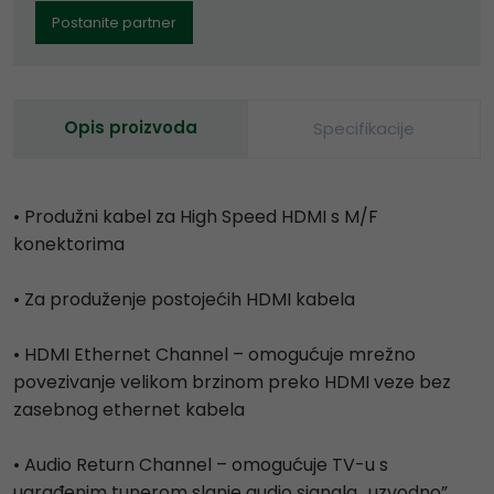
Postanite partner
Opis proizvoda
Specifikacije
• Produžni kabel za High Speed HDMI s M/F
konektorima
• Za produženje postojećih HDMI kabela
• HDMI Ethernet Channel – omogućuje mrežno
povezivanje velikom brzinom preko HDMI veze bez
zasebnog ethernet kabela
• Audio Return Channel – omogućuje TV-u s
ugrađenim tunerom slanje audio signala „uzvodno”