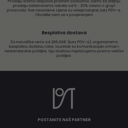
Prodaju vršimo isključivo pravnim osobama. Samo za daljnju
prodaju odobravamo rabate od 5 - 20% ovisno o grupi
proizvoda. Sve navedene cijene su veleprodajne, bez PDV-a.
Obratite nam se s povjerenjem
Besplatna dostava
Za narudžbe veće od 265,00€ (bez PDV-a), organiziramo
besplatnu dostavu robe. Izuzetak su komunikacijski ormari i
nestandardne pošiljke, čiju dostavu naplaćujemo prema veličini
pošiljke.
POSTANITE NAŠ PARTNER