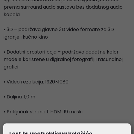
prema surround audio sustavu bez dodatnog audio
kabela
• 3D – podržava glavne 3D video formate za 3D
igranje i kućno kino
• Dodatni prostori boja – podržava dodatne kolor
modele korištene u digitalnoj fotografiji i računalnoj
grafici
• Video rezolucija: 1920×1080
• Duljina: 1,0 m
• Priključak strana 1: HDMI 19 muški
• Priključak strana 2: HDMI 19 ženski
Lost.hr upotrebljava kolačiće