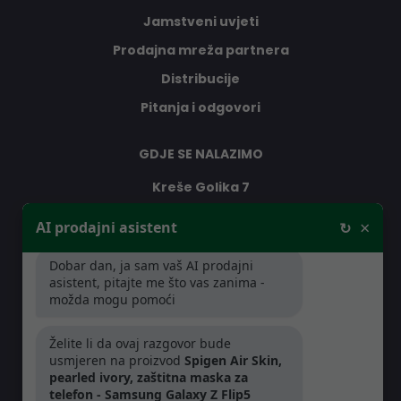
Jamstveni uvjeti
Prodajna mreža partnera
Distribucije
Pitanja i odgovori
GDJE SE NALAZIMO
Kreše Golika 7
10000 Zagreb
×
AI prodajni asistent
↻
Hrvatska
Dobar dan, ja sam vaš AI prodajni
asistent, pitajte me što vas zanima -
RADNO VRIJEME
možda mogu pomoći
Pon-Čet: 08:30 - 16:30h
Želite li da ovaj razgovor bude
Pet: 08:30 - 16:00h
usmjeren na proizvod
Spigen Air Skin,
pearled ivory, zaštitna maska za
telefon - Samsung Galaxy Z Flip5