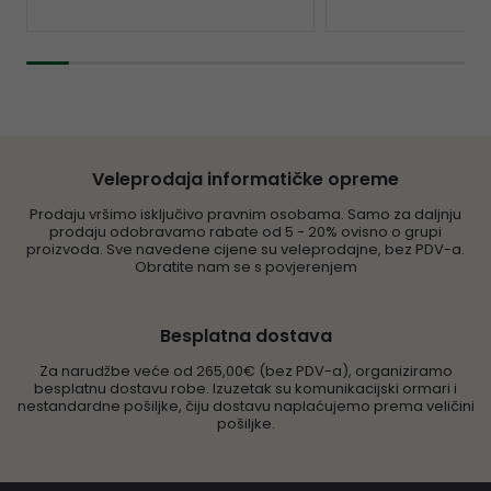
Veleprodaja informatičke opreme
Prodaju vršimo isključivo pravnim osobama. Samo za daljnju
prodaju odobravamo rabate od 5 - 20% ovisno o grupi
proizvoda. Sve navedene cijene su veleprodajne, bez PDV-a.
Obratite nam se s povjerenjem
Besplatna dostava
Za narudžbe veće od 265,00€ (bez PDV-a), organiziramo
besplatnu dostavu robe. Izuzetak su komunikacijski ormari i
nestandardne pošiljke, čiju dostavu naplaćujemo prema veličini
pošiljke.