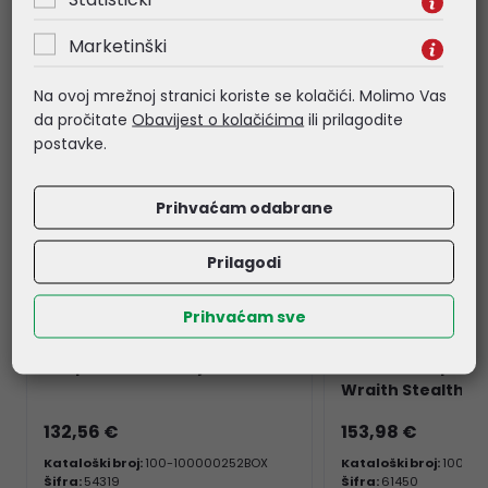
Marketinški
Na ovoj mrežnoj stranici koriste se kolačići. Molimo Vas
da pročitate
Obavijest o kolačićima
ili prilagodite
postavke.
Prihvaćam odabrane
Prilagodi
AMD Ryzen 5 5600G
AMD Ryzen 5 7600
Prihvaćam sve
(3.9GHz/4.4GHz), 6C/12T,
3.80/5.10GHz (6 C
Socket AM4, Radeon
Socket AM5, 38MB
Graphics, sa hladnjakom
Radeon Graphics,
Wraith Stealth h
132,56 €
153,98 €
Kataloški broj:
100-100000252BOX
Kataloški broj:
100-10
Šifra:
54319
Šifra:
61450