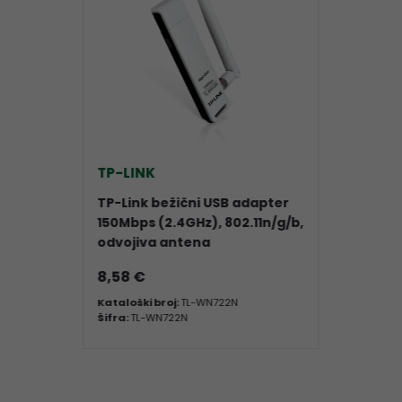
TP-LINK
TP-Link bežični USB adapter
150Mbps (2.4GHz), 802.11n/g/b,
odvojiva antena
8,58 €
Kataloški broj:
TL-WN722N
Šifra:
TL-WN722N