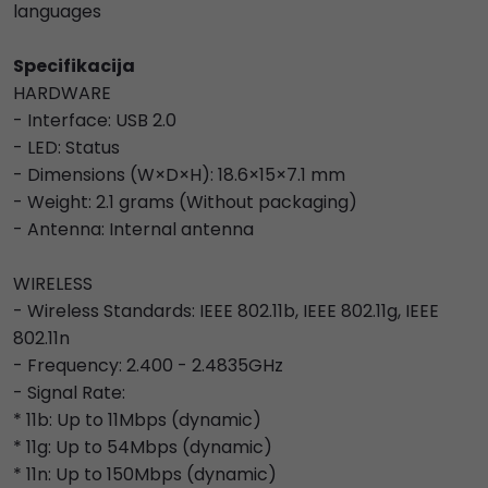
languages
Specifikacija
HARDWARE
- Interface: USB 2.0
- LED: Status
- Dimensions (W×D×H): 18.6×15×7.1 mm
- Weight: 2.1 grams (Without packaging)
- Antenna: Internal antenna
WIRELESS
- Wireless Standards: IEEE 802.11b, IEEE 802.11g, IEEE
802.11n
- Frequency: 2.400 - 2.4835GHz
- Signal Rate:
* 11b: Up to 11Mbps (dynamic)
* 11g: Up to 54Mbps (dynamic)
* 11n: Up to 150Mbps (dynamic)