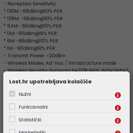
- Reception Sensitivity:
* 130M: -68dBm@10% PER
* 108M: -68dBm@10% PER
* 54M: -68dBm@10% PER
* 11M: -85dBm@8% PER
* 6M: -88dBm@10% PER
* 1M: -90dBm@8% PER
- Transmit Power: <20dBm
- Wireless Modes: Ad-Hoc / Infrastructure mode
- Wireless Security: Supports 64/128 WEP, WPA/WPA2,
WPA-PSK/WPA2-PSK (TKIP/AES), supports IEEE 802.1X
Lost.hr upotrebljava kolačiće
- Modulation Technology: DBPSK, DQPSK, CCK, OFDM,
16-QAM, 64-QAM
Nužni
Funkcionalni
OTHERS
- Package Contents:
Statistički
* 150Mbps wireless N Nano USB adapter TL-WN725N
* Resource CD
Marketinški