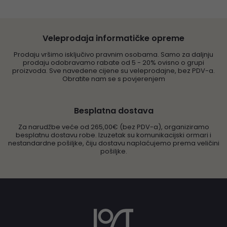
Veleprodaja informatičke opreme
Prodaju vršimo isključivo pravnim osobama. Samo za daljnju
prodaju odobravamo rabate od 5 - 20% ovisno o grupi
proizvoda. Sve navedene cijene su veleprodajne, bez PDV-a.
Obratite nam se s povjerenjem
Besplatna dostava
Za narudžbe veće od 265,00€ (bez PDV-a), organiziramo
besplatnu dostavu robe. Izuzetak su komunikacijski ormari i
nestandardne pošiljke, čiju dostavu naplaćujemo prema veličini
pošiljke.