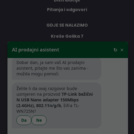
Distribucije
Pitanja i odgovori
GDJE SE NALAZIMO
Kreše Golika 7
10000 Zagreb
×
AI prodajni asistent
↻
Hrvatska
Dobar dan, ja sam vaš AI prodajni
asistent, pitajte me što vas zanima -
RADNO VRIJEME
možda mogu pomoći
Pon-Čet: 08:30 - 16:30h
Želite li da ovaj razgovor bude
Pet: 08:30 - 16:00h
usmjeren na proizvod
TP-Link bežični
N USB Nano adapter 150Mbps
(2.4GHz), 802.11n/g/b
, šifra TL-
WN725N?
Da
Ne