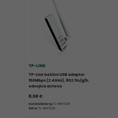
TP-LINK
TP-Link bežični USB adapter
150Mbps (2.4GHz), 802.11n/g/b,
odvojiva antena
8,58 €
Kataloški broj:
TL-WN722N
Šifra:
TL-WN722N