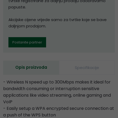
tvrtke registrirane za daljnju prodaju odobravamo
popuste.
Akcijske cijene vrijede samo za tvrtke koje se bave
daljnjom prodajom.
Postanite partner
Opis proizvoda
Specifikacije
- Wireless N speed up to 300Mbps makes it ideal for
bandwidth consuming or interruption sensitive
applications like video streaming, online gaming and
VoIP
- Easily setup a WPA encrypted secure connection at
a push of the WPS button