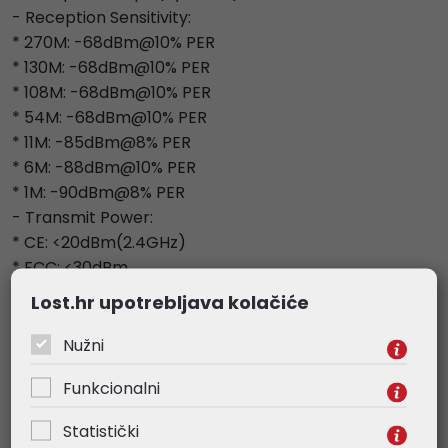
- Reception Sensitivity:
* 270M: -68dBm@10% PER
* 130M: -68dBm@10% PER
* 108M: -68dBm@10% PER
* 54M: -68dBm@10% PER
* 11M: -85dBm@8% PER
* 6M: -88dBm@10% PER
* 1M: -90dBm@8% PER
- Transmit Power:
* CE: <20dBm(2.4GHz)
* FCC: <30dBm
- Wireless Functions: Enable/Disable Wireless Radio,
Lost.hr upotrebljava kolačiće
WDS Bridge, WMM, Wireless Statistics
- Wireless Security: 64/128/152-bit WEP / WPA /
Nužni
WPA2,WPA-PSK / WPA2-PSK
Funkcionalni
SOFTWARE FEATURES
- WAN Type: Dynamic IP/Static
Statistički
IP/PPPoE/PPTP/L2TP/BigPond