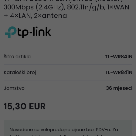
300Mbps (2.4GHz), 802.11n/g/b, 1×WAN
+ 4×LAN, 2×antena
Šifra artikla
TL-WR841N
Kataloški broj
TL-WR841N
Jamstvo
36 mjeseci
15,30 EUR
Navedene su veleprodajne cijene bez PDV-a. Za