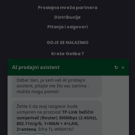
Prodajna mreža partnera
Distribucije
Pitanja i odgovori
GDJE SE NALAZIMO
Kreše Golika 7
10000 Zagreb
×
AI prodajni asistent
↻
Hrvatska
Dobar dan, ja sam vaš AI prodajni
asistent, pitajte me što vas zanima -
RADNO VRIJEME
možda mogu pomoći
Pon-Čet: 08:30 - 16:30h
Želite li da ovaj razgovor bude
Pet: 08:30 - 16:00h
usmjeren na proizvod
TP-Link bežični
usmjerivač (Router) 300Mbps (2.4GHz),
802.11n/g/b, 1×WAN + 4×LAN,
2×antena
, šifra TL-WR841N?