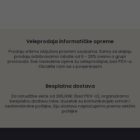
Veleprodaja informatičke opreme
Prodaju vršimo isključivo pravnim osobama. Samo za daljnju
prodaju odobravamo rabate od 5 - 20% ovisno o grupi
proizvoda. Sve navedene cijene su veleprodajne, bez PDV-a.
Obratite nam se s povjerenjem
Besplatna dostava
Za narudžbe veće od 265,00€ (bez PDV-a), organiziramo
besplatnu dostavu robe. Izuzetak su komunikacijski ormari i
nestandardne pošiljke, čiju dostavu naplaćujemo prema veličini
pošiljke.