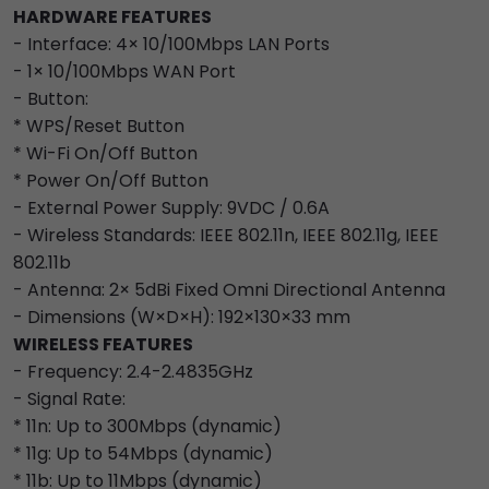
HARDWARE FEATURES
- Interface: 4× 10/100Mbps LAN Ports
- 1× 10/100Mbps WAN Port
- Button:
* WPS/Reset Button
* Wi-Fi On/Off Button
* Power On/Off Button
- External Power Supply: 9VDC / 0.6A
- Wireless Standards: IEEE 802.11n, IEEE 802.11g, IEEE
802.11b
- Antenna: 2× 5dBi Fixed Omni Directional Antenna
- Dimensions (W×D×H): 192×130×33 mm
WIRELESS FEATURES
- Frequency: 2.4-2.4835GHz
- Signal Rate:
* 11n: Up to 300Mbps (dynamic)
* 11g: Up to 54Mbps (dynamic)
* 11b: Up to 11Mbps (dynamic)