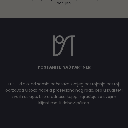
pošiljke.
POSTANITE NAŠ PARTNER
LOST d.o.o. od samih početaka svojeg postojanja nastoji
održavati visoka načela profesionalnog rada, bilo u kvaliteti
svojih usluga, bilo u odnosu kojeg izgrađuje sa svojim
klijentima ili dobavljačima.