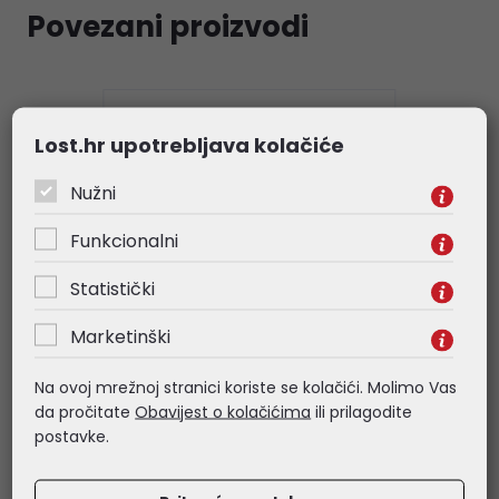
Povezani proizvodi
Lost.hr upotrebljava kolačiće
Nužni
Funkcionalni
Statistički
Marketinški
Na ovoj mrežnoj stranici koriste se kolačići. Molimo Vas
VERBATIM
da pročitate
Obavijest o kolačićima
ili prilagodite
Verbatim AA-LR6 Mignon
postavke.
alkalna baterija (4 komada)
blister pakiranje