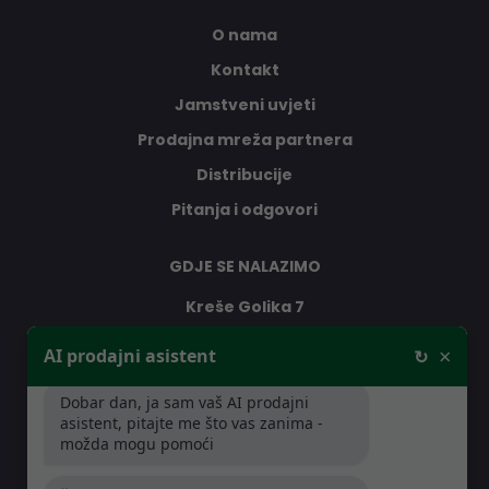
O nama
Kontakt
Jamstveni uvjeti
Prodajna mreža partnera
Distribucije
Pitanja i odgovori
GDJE SE NALAZIMO
Kreše Golika 7
10000 Zagreb
×
AI prodajni asistent
↻
Hrvatska
Dobar dan, ja sam vaš AI prodajni
asistent, pitajte me što vas zanima -
RADNO VRIJEME
možda mogu pomoći
Pon-Čet: 08:30 - 16:30h