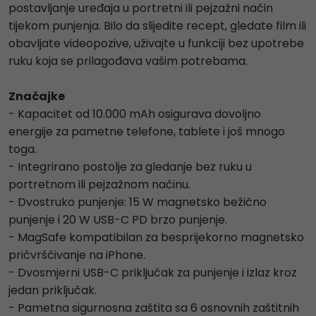
postavljanje uređaja u portretni ili pejzažni način
tijekom punjenja. Bilo da slijedite recept, gledate film ili
obavljate videopozive, uživajte u funkciji bez upotrebe
ruku koja se prilagođava vašim potrebama.
Značajke
- Kapacitet od 10.000 mAh osigurava dovoljno
energije za pametne telefone, tablete i još mnogo
toga.
- Integrirano postolje za gledanje bez ruku u
portretnom ili pejzažnom načinu.
- Dvostruko punjenje: 15 W magnetsko bežično
punjenje i 20 W USB-C PD brzo punjenje.
- MagSafe kompatibilan za besprijekorno magnetsko
pričvršćivanje na iPhone.
- Dvosmjerni USB-C priključak za punjenje i izlaz kroz
jedan priključak.
- Pametna sigurnosna zaštita sa 6 osnovnih zaštitnih