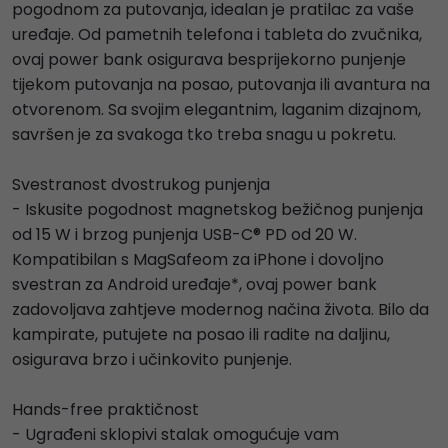
pogodnom za putovanja, idealan je pratilac za vaše
uređaje. Od pametnih telefona i tableta do zvučnika,
ovaj power bank osigurava besprijekorno punjenje
tijekom putovanja na posao, putovanja ili avantura na
otvorenom. Sa svojim elegantnim, laganim dizajnom,
savršen je za svakoga tko treba snagu u pokretu.
Svestranost dvostrukog punjenja
- Iskusite pogodnost magnetskog bežičnog punjenja
od 15 W i brzog punjenja USB-C® PD od 20 W.
Kompatibilan s MagSafeom za iPhone i dovoljno
svestran za Android uređaje*, ovaj power bank
zadovoljava zahtjeve modernog načina života. Bilo da
kampirate, putujete na posao ili radite na daljinu,
osigurava brzo i učinkovito punjenje.
Hands-free praktičnost
- Ugrađeni sklopivi stalak omogućuje vam