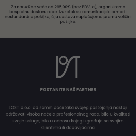
Za narudžbe veće od 265,00€ (bez PDV-a), organiziramo
besplatnu dostavu robe. Izuzetak su komunikacijski ormari i
nestandardne pošiljke, čiju dostavu naplaćujemo prema veličini
pošiljke.
POSTANITE NAŠ PARTNER
LOST d.o.o. od samih početaka svojeg postojanja nastoji
održavati visoka načela profesionalnog rada, bilo u kvaliteti
svojih usluga, bilo u odnosu kojeg izgrađuje sa svojim
klijentima ili dobavljačima.