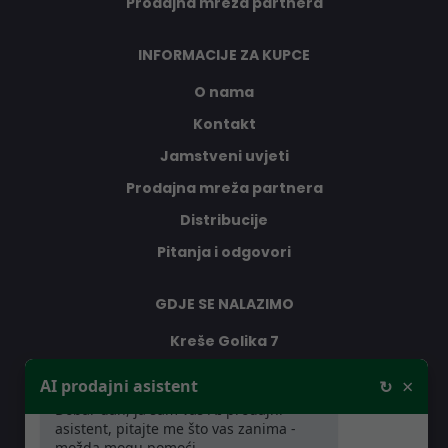
Prodajna mreža partnera
INFORMACIJE ZA KUPCE
O nama
Kontakt
Jamstveni uvjeti
Prodajna mreža partnera
Distribucije
Pitanja i odgovori
GDJE SE NALAZIMO
Kreše Golika 7
10000 Zagreb
×
AI prodajni asistent
↻
Hrvatska
Dobar dan, ja sam vaš AI prodajni
asistent, pitajte me što vas zanima -
možda mogu pomoći