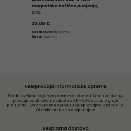
magnetsko bežično punjenje,
crni
32,05 €
Kataloški broj:
32223
Šifra:
V032223
Veleprodaja informatičke opreme
Prodaju vršimo isključivo pravnim osobama. Samo za daljnju
prodaju odobravamo rabate od 5 - 20% ovisno o grupi
proizvoda. Sve navedene cijene su veleprodajne, bez PDV-a.
Obratite nam se s povjerenjem
Besplatna dostava