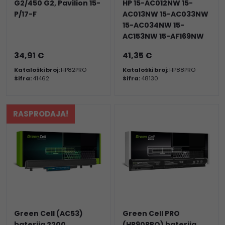
G2/450 G2, Pavilion 15-
HP 15-AC012NW 15-
P/17-F
AC013NW 15-AC033NW
15-AC034NW 15-
AC153NW 15-AF169NW
34,91 €
41,35 €
Kataloški broj:
HP82PRO
Kataloški broj:
HP88PRO
Šifra:
41462
Šifra:
48130
RASPRODAJA!
Green Cell (AC53)
Green Cell PRO
baterija 2200
(HP90PRO) baterija