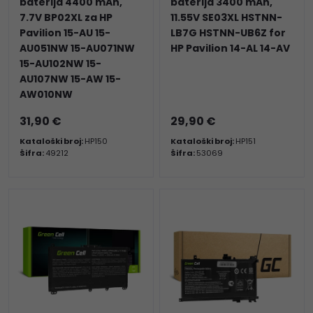
baterija 4400 mAh,
baterija 3400 mAh,
7.7V BP02XL za HP
11.55V SE03XL HSTNN-
Pavilion 15-AU 15-
LB7G HSTNN-UB6Z for
AU051NW 15-AU071NW
HP Pavilion 14-AL 14-AV
15-AU102NW 15-
AU107NW 15-AW 15-
AW010NW
31,90 €
29,90 €
Kataloški broj:
HP150
Kataloški broj:
HP151
Šifra:
49212
Šifra:
53069