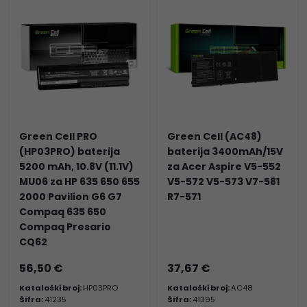
Green Cell PRO
Green Cell (AC48)
(HP03PRO) baterija
baterija 3400mAh/15V
5200 mAh, 10.8V (11.1V)
za Acer Aspire V5-552
MU06 za HP 635 650 655
V5-572 V5-573 V7-581
2000 Pavilion G6 G7
R7-571
Compaq 635 650
Compaq Presario
CQ62
56,50 €
37,67 €
Kataloški broj:
HP03PRO
Kataloški broj:
AC48
Šifra:
41235
Šifra:
41395