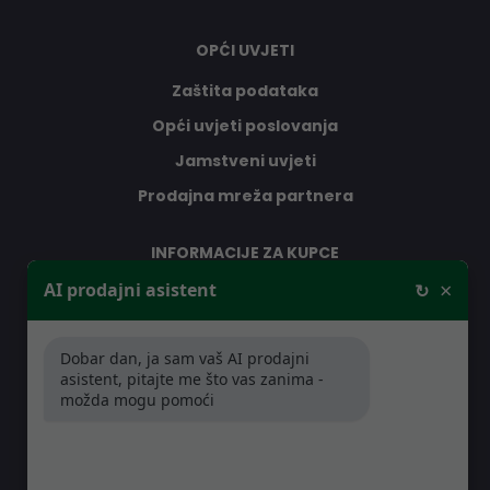
OPĆI UVJETI
Zaštita podataka
Opći uvjeti poslovanja
Jamstveni uvjeti
Prodajna mreža partnera
INFORMACIJE ZA KUPCE
×
AI prodajni asistent
↻
O nama
Kontakt
Dobar dan, ja sam vaš AI prodajni
Jamstveni uvjeti
asistent, pitajte me što vas zanima -
Prodajna mreža partnera
možda mogu pomoći
Distribucije
Pitanja i odgovori