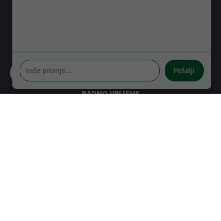
GDJE SE NALAZIMO
Kreše Golika 7
10000 Zagreb
Hrvatska
Pošalji
RADNO VRIJEME
Pon-Čet: 08:30 - 16:30h
Pet: 08:30 - 16:00h