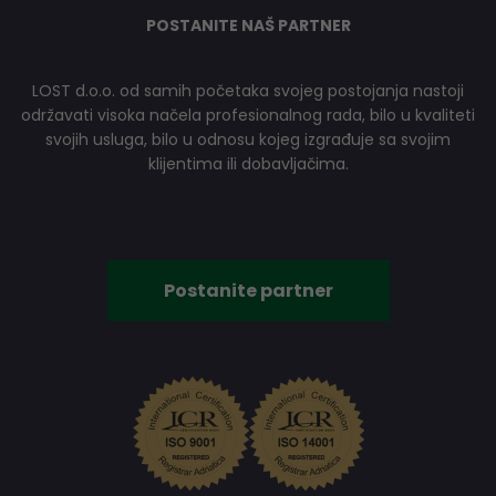
POSTANITE NAŠ PARTNER
LOST d.o.o. od samih početaka svojeg postojanja nastoji
održavati visoka načela profesionalnog rada, bilo u kvaliteti
svojih usluga, bilo u odnosu kojeg izgrađuje sa svojim
klijentima ili dobavljačima.
Postanite partner