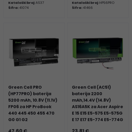
Kataloški broj:
AS37
Kataloški broj:
HP56PRO
Šifra:
41074
Šifra:
41466
Green Cell PRO
Green Cell (AC51)
(HP77PRO) baterija
baterija 2200
5200 mAh, 10.8V (11.1V)
mAh,14.4V (14.8V)
FP06 za HP ProBook
AS16A5K za Acer Aspire
440 445 450 455 470
E 15 E15 E5-575 E5-575G
G0 G1 G2
E 17 E17 E5-774 E5-774G
47,60 €
23,81 €