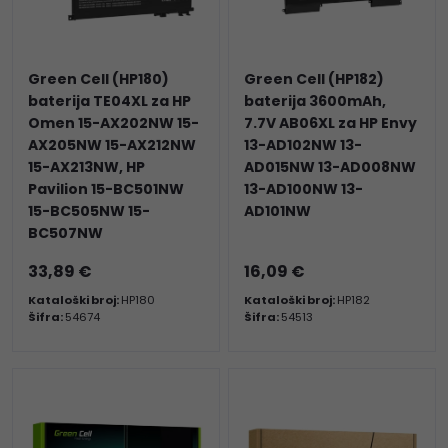
Green Cell (HP180)
Green Cell (HP182)
baterija TE04XL za HP
baterija 3600mAh,
Omen 15-AX202NW 15-
7.7V AB06XL za HP Envy
AX205NW 15-AX212NW
13-AD102NW 13-
15-AX213NW, HP
AD015NW 13-AD008NW
Pavilion 15-BC501NW
13-AD100NW 13-
15-BC505NW 15-
AD101NW
BC507NW
33,89 €
16,09 €
Kataloški broj:
HP180
Kataloški broj:
HP182
Šifra:
54674
Šifra:
54513