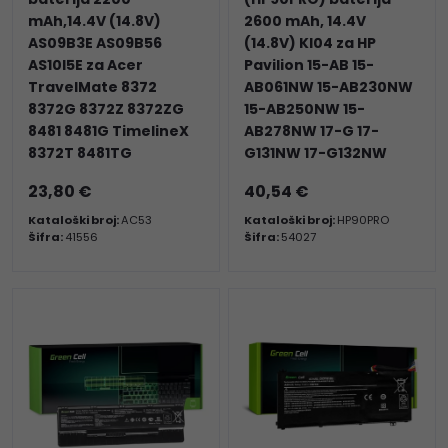
mAh,14.4V (14.8V)
2600 mAh, 14.4V
AS09B3E AS09B56
(14.8V) KI04 za HP
AS10I5E za Acer
Pavilion 15-AB 15-
TravelMate 8372
AB061NW 15-AB230NW
8372G 8372Z 8372ZG
15-AB250NW 15-
8481 8481G TimelineX
AB278NW 17-G 17-
8372T 8481TG
G131NW 17-G132NW
23,80 €
40,54 €
Kataloški broj:
AC53
Kataloški broj:
HP90PRO
Šifra:
41556
Šifra:
54027