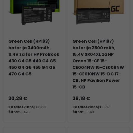
Green Cell (HP183)
Green Cell (HP187)
baterija 3400mAh,
baterija 3500 mAh,
11.4V za for HP ProBook
15.4V SR04XL za HP
430 G4 G5 440 G4 G5
Omen 15-CE 15-
450 G4 G5 455 G4 G5
CE004NW 15-CE008NW
470 G4 G5
15-CE010NW 15-DC 17-
CB, HP Pavilion Power
15-CB
30,28 €
38,18 €
Kataloški broj:
HP183
Kataloški broj:
HP187
Šifra:
55476
Šifra:
55348