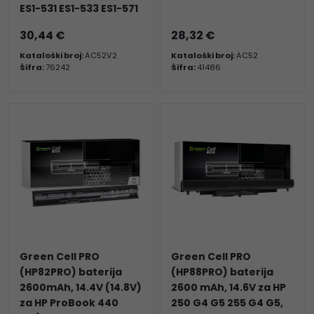
ES1-531 ES1-533 ES1-571
30,44 €
28,32 €
Kataloški broj:
AC52V2
Kataloški broj:
AC52
Šifra:
76242
Šifra:
41486
Green Cell PRO
Green Cell PRO
(HP82PRO) baterija
(HP88PRO) baterija
2600mAh, 14.4V (14.8V)
2600 mAh, 14.6V za HP
za HP ProBook 440
250 G4 G5 255 G4 G5,