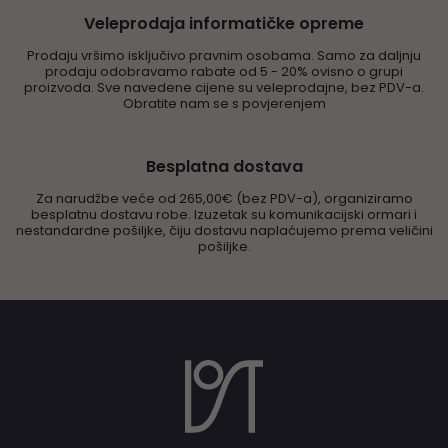
Veleprodaja informatičke opreme
Prodaju vršimo isključivo pravnim osobama. Samo za daljnju
prodaju odobravamo rabate od 5 - 20% ovisno o grupi
proizvoda. Sve navedene cijene su veleprodajne, bez PDV-a.
Obratite nam se s povjerenjem
Besplatna dostava
Za narudžbe veće od 265,00€ (bez PDV-a), organiziramo
besplatnu dostavu robe. Izuzetak su komunikacijski ormari i
nestandardne pošiljke, čiju dostavu naplaćujemo prema veličini
pošiljke.