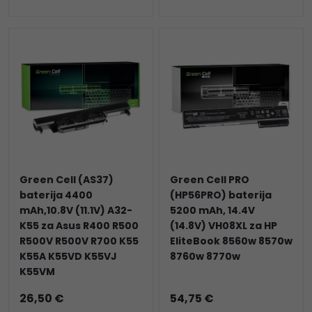
Green Cell (AS37)
Green Cell PRO
baterija 4400
(HP56PRO) baterija
mAh,10.8V (11.1V) A32-
5200 mAh, 14.4V
K55 za Asus R400 R500
(14.8V) VH08XL za HP
R500V R500V R700 K55
EliteBook 8560w 8570w
K55A K55VD K55VJ
8760w 8770w
K55VM
26,50 €
54,75 €