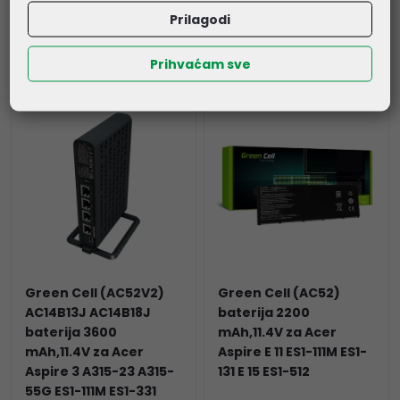
56,50 €
42,80 €
Prilagodi
Kataloški broj:
HP78PRO
Kataloški broj:
HP80PRO
Šifra:
41463
Šifra:
41464
Prihvaćam sve
Green Cell (AC52V2)
Green Cell (AC52)
AC14B13J AC14B18J
baterija 2200
baterija 3600
mAh,11.4V za Acer
mAh,11.4V za Acer
Aspire E 11 ES1-111M ES1-
Aspire 3 A315-23 A315-
131 E 15 ES1-512
55G ES1-111M ES1-331