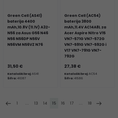
Green Cell (AS41)
Green Cell (AC54)
baterija 4400
baterija 3800
mAh,10.8V (11.1V) A32-
mAh,11.4V AC14A8L za
N56 za Asus G56 N46
Acer Aspire Nitro V15
N56 N56DP N56V
VN7-571G VN7-572G
N56VM N56VZ N76
VN7-591G VN7-592G i
V17 VN7-791G VN7-
792G
31,50 €
27,38 €
Kataloški broj:
AS41
Kataloški broj:
AC54
Šifra:
41087
Šifra:
41586
1
...
13
14
15
16
17
...
18