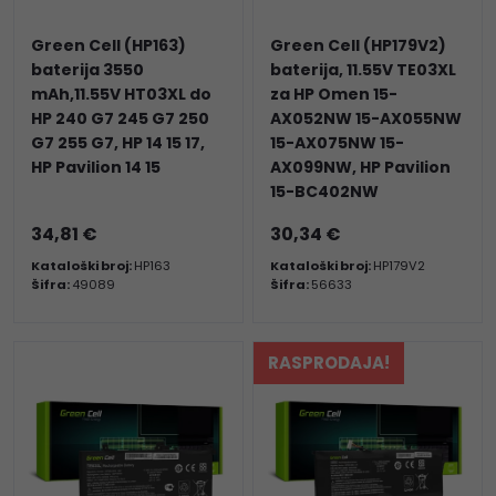
Green Cell (HP163)
Green Cell (HP179V2)
baterija 3550
baterija, 11.55V TE03XL
mAh,11.55V HT03XL do
za HP Omen 15-
HP 240 G7 245 G7 250
AX052NW 15-AX055NW
G7 255 G7, HP 14 15 17,
15-AX075NW 15-
HP Pavilion 14 15
AX099NW, HP Pavilion
15-BC402NW
34,81 €
30,34 €
Kataloški broj:
HP163
Kataloški broj:
HP179V2
Šifra:
49089
Šifra:
56633
RASPRODAJA!