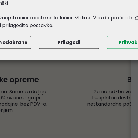
nški
noj stranici koriste se kolačići. Molimo Vas da pročitate
O
li prilagodite postavke.
m odabrane
Prilagodi
Prihva
čke opreme
Be
ma. Samo za daljnju
Za narudžbe veće
% ovisno o grupi
besplatnu dostavu r
rodajne, bez PDV-a.
nestandardne pošiljk
enjem