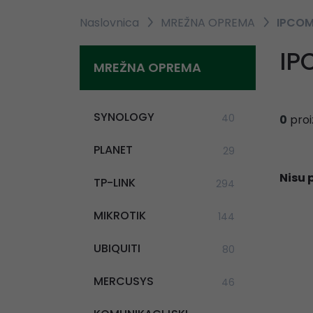
Naslovnica
MREŽNA OPREMA
IPCO
IP
MREŽNA OPREMA
SYNOLOGY
40
0
proi
PLANET
29
Nisu 
TP-LINK
294
MIKROTIK
144
UBIQUITI
80
MERCUSYS
46