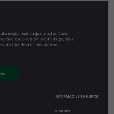
aka svojeg postojanja nastoji održavati
 rada, bilo u kvaliteti svojih usluga, bilo u
vojim klijentima ili dobavljačima.
er
INFORMACIJE ZA KUPCE
O nama