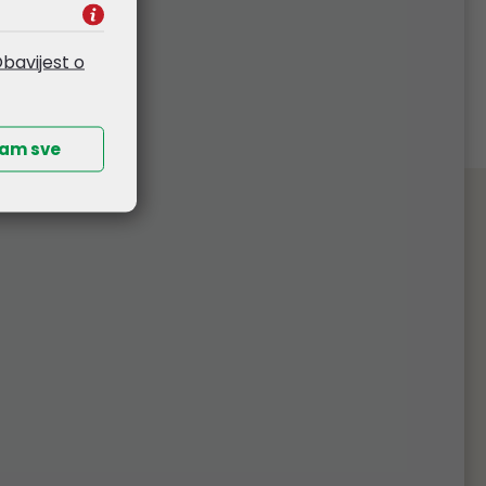
bavijest o
ćam sve
splatna dostava
 od 265,00€ (bez PDV-a), organiziramo
obe. Izuzetak su komunikacijski ormari i
e, čiju dostavu naplaćujemo prema veličini
pošiljke.