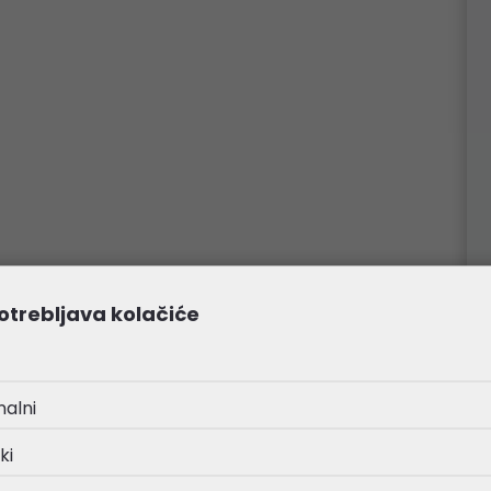
otrebljava kolačiće
nalni
ki