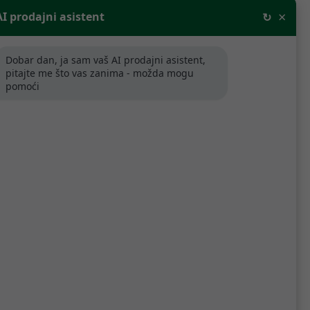
×
AI prodajni asistent
↻
Dobar dan, ja sam vaš AI prodajni asistent,
pitajte me što vas zanima - možda mogu
pomoći
Poredaj po relevantnosti