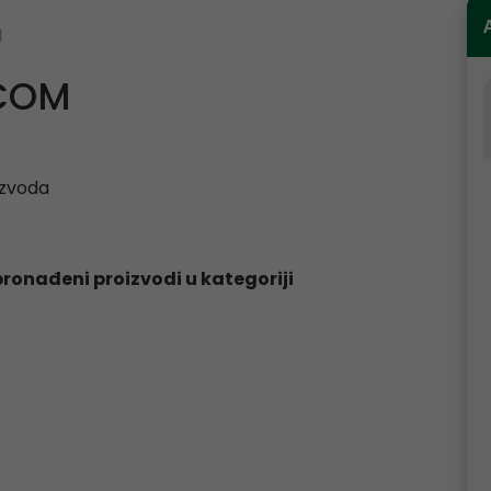
M
COM
zvoda
pronađeni proizvodi u kategoriji