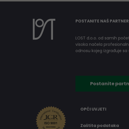
POSTANITE NAŠ PARTNER
LOST d.o.o. od samih počet
visoka načela profesionalnog
odnosu kojeg izgrađuje sa s
Postanite partn
OPĆI UVJETI
Zaštita podataka