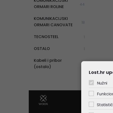
KOMUNIKACIJSKI
44
ORMARI ROLINE
KOMUNIKACIJSKI
18
ORMARI CANOVATE
TECNOSTEEL
1
OSTALO
1
Kabeli i pribor
1
(ostalo)
Lost.hr up
Nužni
Funkcio
Statistič