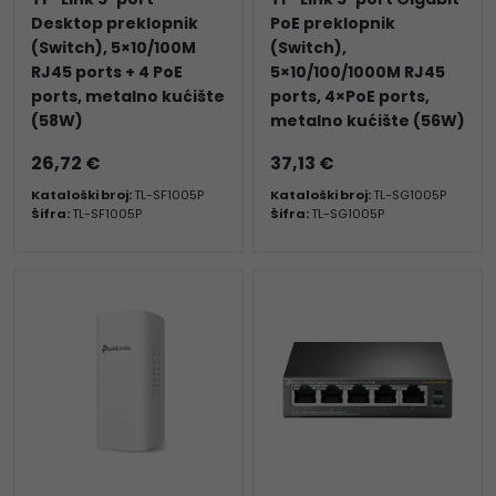
Desktop preklopnik
PoE preklopnik
(Switch), 5×10/100M
(Switch),
RJ45 ports + 4 PoE
5×10/100/1000M RJ45
ports, metalno kućište
ports, 4×PoE ports,
(58W)
metalno kućište (56W)
26,72 €
37,13 €
Kataloški broj:
TL-SF1005P
Kataloški broj:
TL-SG1005P
Šifra:
TL-SF1005P
Šifra:
TL-SG1005P