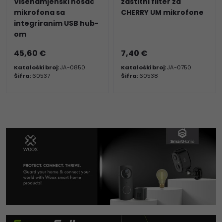
Višenamjenski nosač
zaštitni filter za
mikrofona sa
CHERRY UM mikrofone
integriranim USB hub-
om
45,60 €
7,40 €
Kataloški broj:
JA-0850
Kataloški broj:
JA-0750
Šifra:
60537
Šifra:
60538