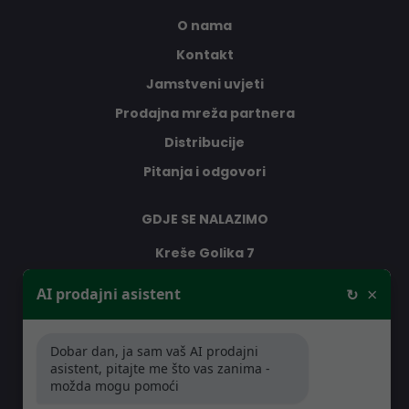
O nama
Kontakt
Jamstveni uvjeti
Prodajna mreža partnera
Distribucije
Pitanja i odgovori
GDJE SE NALAZIMO
Kreše Golika 7
10000 Zagreb
×
AI prodajni asistent
↻
Hrvatska
Dobar dan, ja sam vaš AI prodajni
RADNO VRIJEME
asistent, pitajte me što vas zanima -
možda mogu pomoći
Pon-Čet: 08:30 - 16:30h