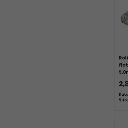
Rol
fla
5.0
2,
Kata
Šifr