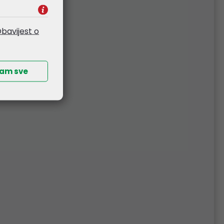
bavijest o
ćam sve
bel
Roline VALUE S/FTP mrežni
,
kabel Cat.8 (Class I), LSOH,
stranded, 3.0m, žuti
3,87 €
Kataloški broj:
21.99.1823
Šifra:
21.99.1823