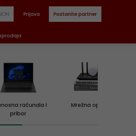
Prijava
Postanite partner
sprodaja
jenosna računala i
Mrežna oprema
pribor