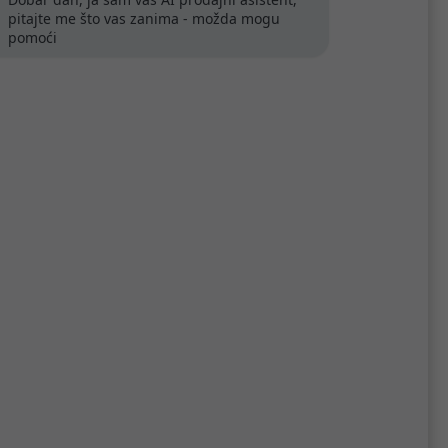
pitajte me što vas zanima - možda mogu
pomoći
i
Roline VALUE optički kabel
50/125µm LC/LC, Duplex,
OM3, 2.0m, tirkizni
3,81 €
Kataloški broj:
21.99.8702
Šifra:
21.99.8702