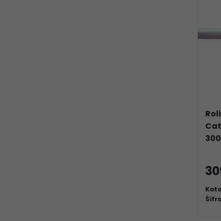
Rol
Cat
30
30
Kata
Šifr