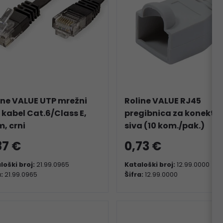
ine VALUE UTP mrežni
Roline VALUE RJ45
t kabel Cat.6/Class E,
pregibnica za konektor
m, crni
siva (10 kom./pak.)
87 €
0,73 €
loški broj:
21.99.0965
Kataloški broj:
12.99.0000
a:
21.99.0965
Šifra:
12.99.0000