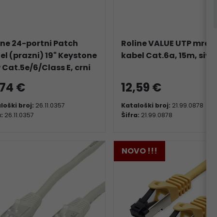
ine 24-portni Patch
Roline VALUE UTP mrežn
el (prazni) 19" Keystone
kabel Cat.6a, 15m, sivi
 Cat.5e/6/Class E, crni
,74 €
12,59 €
loški broj:
26.11.0357
Kataloški broj:
21.99.0878
a:
26.11.0357
Šifra:
21.99.0878
NOVO !!!