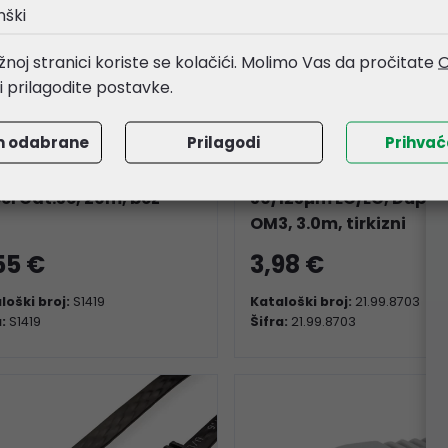
nški
noj stranici koriste se kolačići. Molimo Vas da pročitate
O
li prilagodite postavke.
m odabrane
Prilagodi
Prihva
NDARD UTP mrežni
Roline VALUE optički ka
el Cat.5e, 20m, bež
50/125µm LC/LC, Duplex
OM3, 3.0m, tirkizni
55 €
3,98 €
loški broj:
S1419
Kataloški broj:
21.99.8703
a:
S1419
Šifra:
21.99.8703