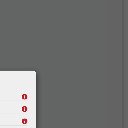
l
Roline VALUE UTP mrežni
kabel Cat.6a, 20m, sivi
15,00 €
Kataloški broj:
21.99.0879
Šifra:
21.99.0879
NOVO !!!