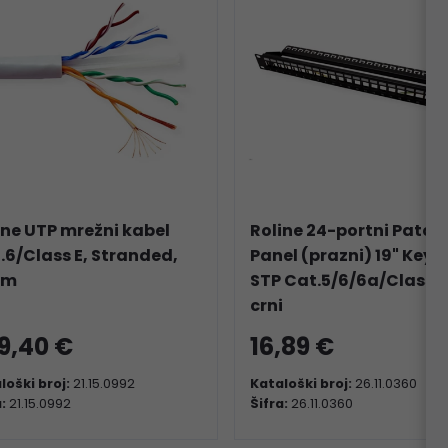
ine UTP mrežni kabel
Roline 24-portni Patch
.6/Class E, Stranded,
Panel (prazni) 19" Keys
0m
STP Cat.5/6/6a/Class E
crni
9,40 €
16,89 €
loški broj:
21.15.0992
Kataloški broj:
26.11.0360
a:
21.15.0992
Šifra:
26.11.0360