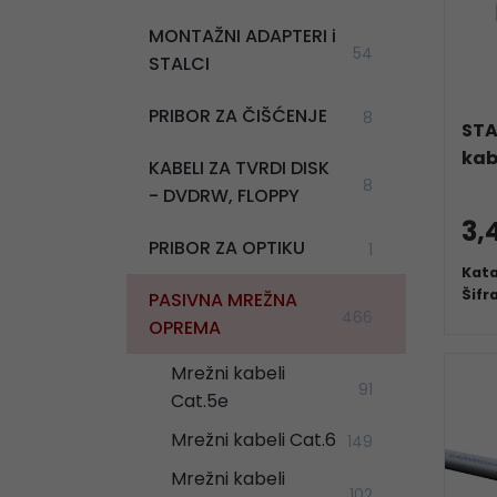
MONTAŽNI ADAPTERI i
54
STALCI
PRIBOR ZA ČIŠĆENJE
8
STA
kab
KABELI ZA TVRDI DISK
8
- DVDRW, FLOPPY
3,
PRIBOR ZA OPTIKU
1
Kata
Šifr
PASIVNA MREŽNA
466
OPREMA
Mrežni kabeli
91
Cat.5e
Mrežni kabeli Cat.6
149
Mrežni kabeli
102