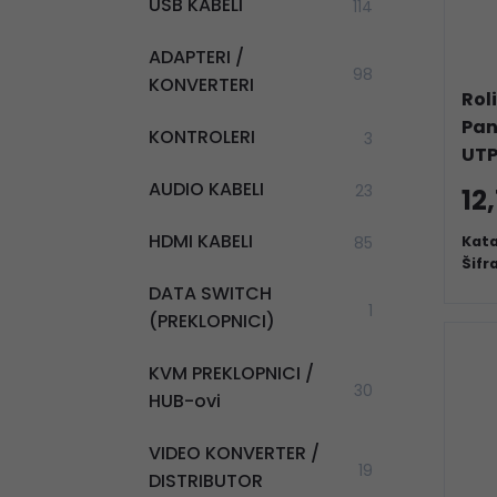
USB KABELI
114
ADAPTERI /
98
KONVERTERI
Rol
Pan
KONTROLERI
3
UTP
AUDIO KABELI
23
12
HDMI KABELI
Kata
85
Šifr
DATA SWITCH
1
(PREKLOPNICI)
KVM PREKLOPNICI /
30
HUB-ovi
VIDEO KONVERTER /
19
DISTRIBUTOR