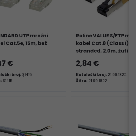
NDARD UTP mrežni
Roline VALUE S/FTP mre
el Cat.5e, 15m, bež
kabel Cat.8 (Class I), L
stranded, 2.0m, žuti
47 €
2,84 €
loški broj:
Ş1415
Kataloški broj:
21.99.1822
a:
S1415
Šifra:
21.99.1822