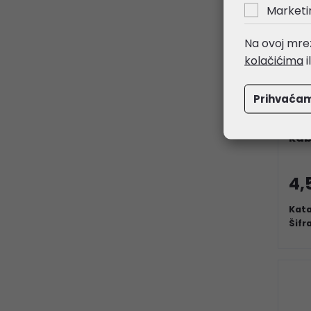
Marketi
Na ovoj mrež
kolačićima
i
Prihvaća
STA
kab
4,
Kata
Šifr