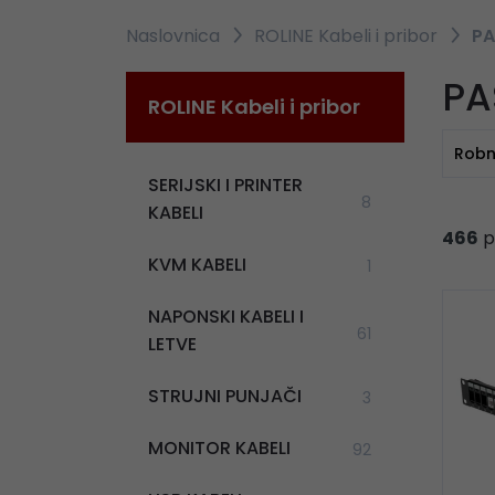
Naslovnica
ROLINE Kabeli i pribor
PA
PA
ROLINE Kabeli i pribor
Robn
SERIJSKI I PRINTER
8
KABELI
466
p
KVM KABELI
1
NAPONSKI KABELI I
61
LETVE
STRUJNI PUNJAČI
3
MONITOR KABELI
92