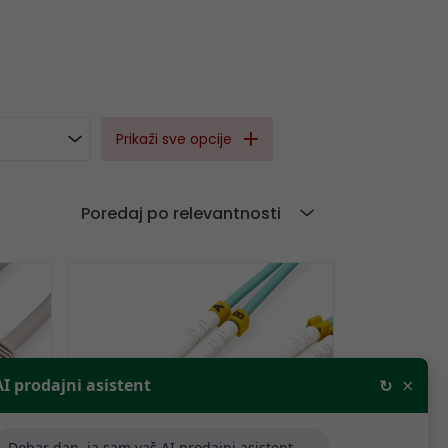
Prikaži sve opcije
Poredaj po relevantnosti
×
AI prodajni asistent
↻
Dobar dan, ja sam vaš AI prodajni asistent,