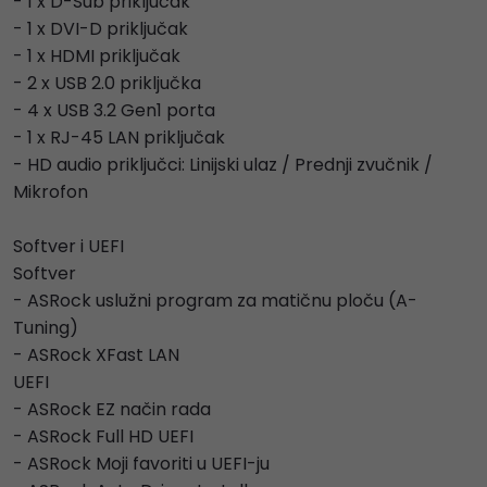
- 1 x D-Sub priključak
- 1 x DVI-D priključak
- 1 x HDMI priključak
- 2 x USB 2.0 priključka
- 4 x USB 3.2 Gen1 porta
- 1 x RJ-45 LAN priključak
- HD audio priključci: Linijski ulaz / Prednji zvučnik /
Mikrofon
Softver i UEFI
Softver
- ASRock uslužni program za matičnu ploču (A-
Tuning)
- ASRock XFast LAN
UEFI
- ASRock EZ način rada
- ASRock Full HD UEFI
- ASRock Moji favoriti u UEFI-ju