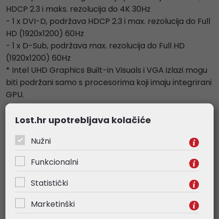
HDCP 2.3 i maks. rezolucija do 4K 30Hz
- 1 x DVI-D, podržava HDCP 2.3 i max. rezolucija do Full
HD (1920x1200) 60Hz
- 1 x D-Sub, podržava max. rezolucija do Full HD
(1920x1200) 60Hz
* Intel UHD Graphics Built-in Visuals i VGA izlazi mogu
biti podržani samo s procesorima koji imaju integrirani
GPU.
**Grafičke specifikacije mogu se razlikovati od vrste
Lost.hr upotrebljava kolačiće
CPU-a.
Nužni
Audio
- 7.1 CH HD audio (Realtek ALC897 Audio Codec)
Funkcionalni
LAN
Statistički
- Gigabitni LAN 10/100/1000 Mb/s
Marketinški
- Realtek 8111H