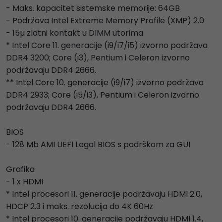
- Maks. kapacitet sistemske memorije: 64GB
- Podržava Intel Extreme Memory Profile (XMP) 2.0
- 15µ zlatni kontakt u DIMM utorima
* Intel Core 11. generacije (i9/i7/i5) izvorno podržava
DDR4 3200; Core (i3), Pentium i Celeron izvorno
podržavaju DDR4 2666.
** Intel Core 10. generacije (i9/i7) izvorno podržava
DDR4 2933; Core (i5/i3), Pentium i Celeron izvorno
podržavaju DDR4 2666.
BIOS
- 128 Mb AMI UEFI Legal BIOS s podrškom za GUI
Grafika
- 1 x HDMI
* Intel procesori 11. generacije podržavaju HDMI 2.0,
HDCP 2.3 i maks. rezolucija do 4K 60Hz
* Intel procesori 10. generacije podržavaju HDMI 1.4,