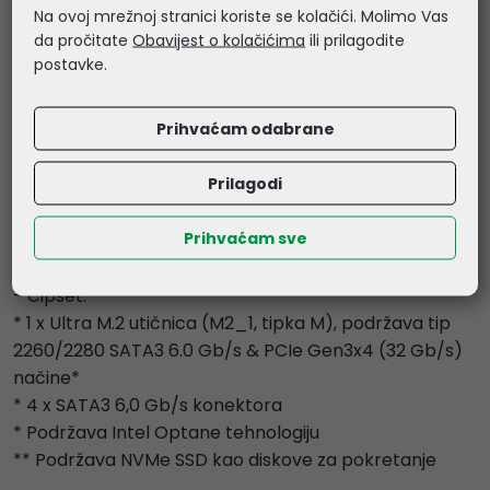
Na ovoj mrežnoj stranici koriste se kolačići. Molimo Vas
Utori
da pročitate
Obavijest o kolačićima
ili prilagodite
- Intel procesori 11. i 10. generacije:
postavke.
* 1 x PCIe 4.0 x16 utor (PCIE1)*
- Intel procesori 11. generacije podržavaju PCIe 4.0 x16
Prihvaćam odabrane
- Intel procesori 10. generacije podržavaju PCIe 3.0 x16
- Intel H470 čipset:
Prilagodi
* 1 x PCIe 3.0 x1 utor (PCIE2)*
* Podržava NVMe SSD kao diskove za pokretanje
Prihvaćam sve
Skladištenje
- Čipset:
* 1 x Ultra M.2 utičnica (M2_1, tipka M), podržava tip
2260/2280 SATA3 6.0 Gb/s & PCIe Gen3x4 (32 Gb/s)
načine*
* 4 x SATA3 6,0 Gb/s konektora
* Podržava Intel Optane tehnologiju
** Podržava NVMe SSD kao diskove za pokretanje