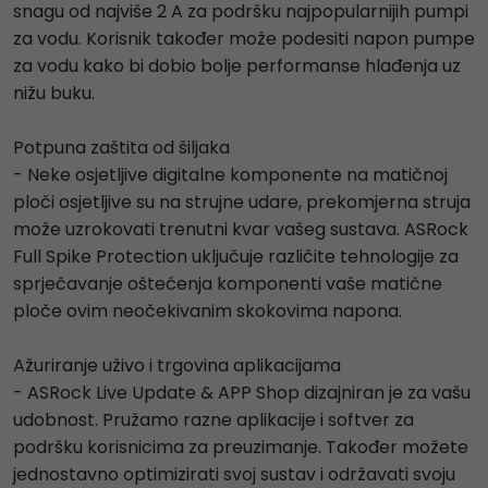
snagu od najviše 2 A za podršku najpopularnijih pumpi
za vodu. Korisnik također može podesiti napon pumpe
za vodu kako bi dobio bolje performanse hlađenja uz
nižu buku.
Potpuna zaštita od šiljaka
- Neke osjetljive digitalne komponente na matičnoj
ploči osjetljive su na strujne udare, prekomjerna struja
može uzrokovati trenutni kvar vašeg sustava. ASRock
Full Spike Protection uključuje različite tehnologije za
sprječavanje oštećenja komponenti vaše matične
ploče ovim neočekivanim skokovima napona.
Ažuriranje uživo i trgovina aplikacijama
- ASRock Live Update & APP Shop dizajniran je za vašu
udobnost. Pružamo razne aplikacije i softver za
podršku korisnicima za preuzimanje. Također možete
jednostavno optimizirati svoj sustav i održavati svoju