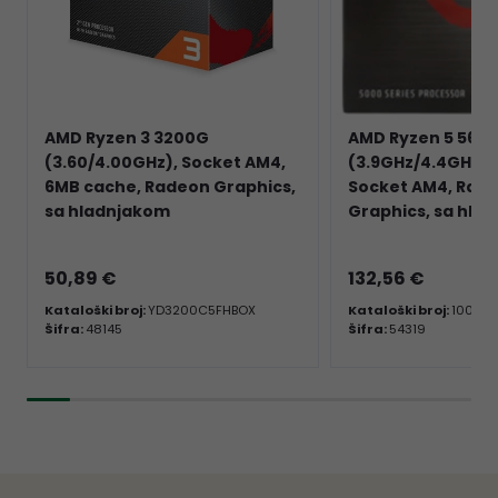
AMD Ryzen 3 3200G
AMD Ryzen 5 560
(3.60/4.00GHz), Socket AM4,
(3.9GHz/4.4GHz), 
6MB cache, Radeon Graphics,
Socket AM4, Rad
sa hladnjakom
Graphics, sa hla
50,89 €
132,56 €
Kataloški broj:
YD3200C5FHBOX
Kataloški broj:
100-1
Šifra:
48145
Šifra:
54319