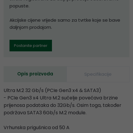
popuste.
Akcijske cijene vrijede samo za tvrtke koje se bave
daljnjom prodajom.
Postanite partner
Opis proizvoda
Specifikacije
Ultra M.2 32 Gb/s (PCIe Gen3 x4 & SATA3)
- PCIe Gen3 x4 Ultra M.2 sučelje povećava brzine
prijenosa podataka do 32Gb/s. Osim toga, također
podržava SATA3 6Gb/s M.2 module.
Vrhunska prigušnica od 50 A