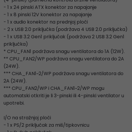
- 1 x 24 pinski ATX konektor za napajanje
- 1 x 8 pinski 12V konektor za napajanje
- 1 x audio konektor na prednjoj ploči
- 2 x USB 2.0 priključka (podržava 4 USB 2.0 priključka)
- 1 x USB 3.2 Gen1 priključak (podržava 2 USB 3.2 Gen1
priključka)
* CPU_FAN1 podržava snagu ventilatora do 1A (12W).
** CPU_FAN2/WP podržava snagu ventilatora do 2A
(24W).
*** CHA_FAN1~2/WP podržava snagu ventilatora do
2A (24W).
*** CPU_FAN2/WP i CHA_FAN1~2/WP mogu
automatski otkriti je li 3-pinski ili 4-pinski ventilator u
upotrebi.
I/O na stražnjoj ploči
- 1 x PS/2 priključak za miš/tipkovnicu