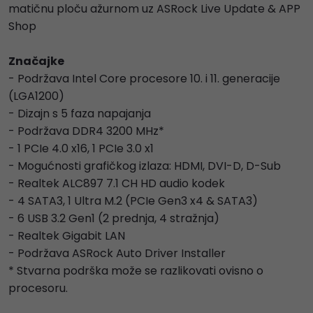
matičnu ploču ažurnom uz ASRock Live Update & APP
Shop
Značajke
- Podržava Intel Core procesore 10. i 11. generacije
(LGA1200)
- Dizajn s 5 faza napajanja
- Podržava DDR4 3200 MHz*
- 1 PCIe 4.0 x16, 1 PCIe 3.0 x1
- Mogućnosti grafičkog izlaza: HDMI, DVI-D, D-Sub
- Realtek ALC897 7.1 CH HD audio kodek
- 4 SATA3, 1 Ultra M.2 (PCIe Gen3 x4 & SATA3)
- 6 USB 3.2 Gen1 (2 prednja, 4 stražnja)
- Realtek Gigabit LAN
- Podržava ASRock Auto Driver Installer
* Stvarna podrška može se razlikovati ovisno o
procesoru.