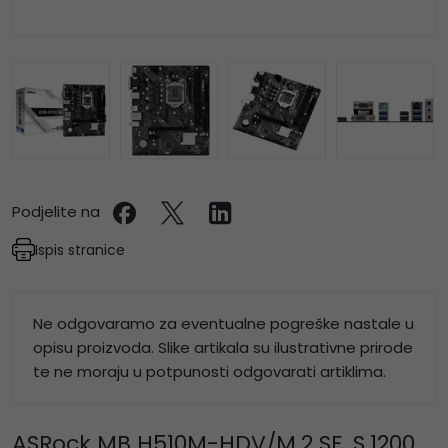
Podjelite na
Ispis stranice
Ne odgovaramo za eventualne pogreške nastale u
opisu proizvoda. Slike artikala su ilustrativne prirode
te ne moraju u potpunosti odgovarati artiklima.
ASRock MB H510M-HDV/M.2 SE, S.1200,