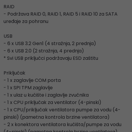
RAID
- Podržava RAID 0, RAID 1, RAID 5 i RAID 10 za SATA
uređaje za pohranu
USB
- 6 x USB 3.2 Gen1 (4 stražnja, 2 prednja)
- 6 x USB 2.0 (2 stražnja, 4 prednja)
* Svi USB priključci podržavaju ESD zaštitu
Priključak
- 1 x zaglavlje COM porta
- 1 x SPI TPM zaglavlje
- 1 x ulaz u kućište i zaglavlje zvučnika
- 1 x CPU priključak za ventilator (4-pinski)
- 1 x CPU/priključak ventilatora pumpe za vodu (4-
pinski) (pametna kontrola brzine ventilatora)
- 2 x konektora ventilatora kućišta/pumpe za vodu
(4-pinski) (pametna kontrola brzine ventilatora)