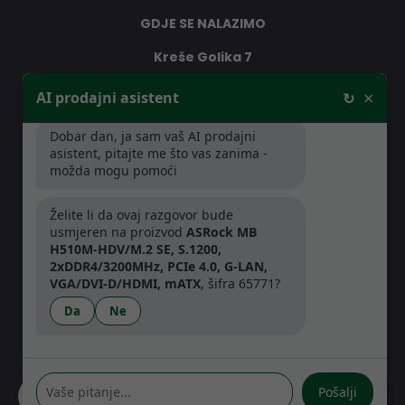
GDJE SE NALAZIMO
Kreše Golika 7
10000 Zagreb
×
AI prodajni asistent
↻
Hrvatska
Dobar dan, ja sam vaš AI prodajni
asistent, pitajte me što vas zanima -
RADNO VRIJEME
možda mogu pomoći
Pon-Čet: 08:30 - 16:30h
Želite li da ovaj razgovor bude
Pet: 08:30 - 16:00h
usmjeren na proizvod
ASRock MB
H510M-HDV/M.2 SE, S.1200,
2xDDR4/3200MHz, PCIe 4.0, G-LAN,
VGA/DVI-D/HDMI, mATX
, šifra 65771?
Da
Ne
Pošalji