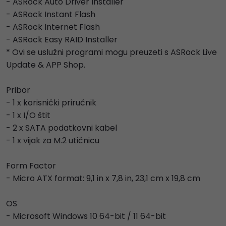
- ASRock Auto Driver Installer
- ASRock Instant Flash
- ASRock Internet Flash
- ASRock Easy RAID Installer
* Ovi se uslužni programi mogu preuzeti s ASRock Live
Update & APP Shop.
Pribor
- 1 x korisnički priručnik
- 1 x I/O štit
- 2 x SATA podatkovni kabel
- 1 x vijak za M.2 utičnicu
Form Factor
- Micro ATX format: 9,1 in x 7,8 in, 23,1 cm x 19,8 cm
OS
- Microsoft Windows 10 64-bit / 11 64-bit