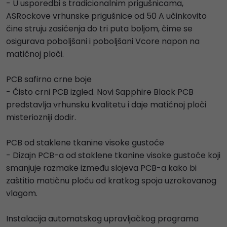
- U usporedbi s tradicionalnim prigušnicama,
ASRockove vrhunske prigušnice od 50 A učinkovito
čine struju zasićenja do tri puta boljom, čime se
osigurava poboljšani i poboljšani Vcore napon na
matičnoj ploči.
PCB safirno crne boje
- Čisto crni PCB izgled. Novi Sapphire Black PCB
predstavlja vrhunsku kvalitetu i daje matičnoj ploči
misteriozniji dodir.
PCB od staklene tkanine visoke gustoće
- Dizajn PCB-a od staklene tkanine visoke gustoće koji
smanjuje razmake između slojeva PCB-a kako bi
zaštitio matičnu ploču od kratkog spoja uzrokovanog
vlagom.
Instalacija automatskog upravljačkog programa