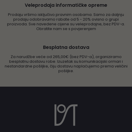
Veleprodaja informatičke opreme
Prodaju vršimo isključivo pravnim osobama. Samo za daljnju
prodaju odobravamo rabate od 5 - 20% ovisno o grupi
proizvoda. Sve navedene cijene su veleprodajne, bez PDV-a.
Obratite nam se s povjerenjem
Besplatna dostava
Za narudžbe veće od 265,00€ (bez PDV-a), organiziramo
besplatnu dostavu robe. Izuzetak su komunikacijski ormari i
nestandardne pošiljke, čiju dostavu naplaćujemo prema veličini
pošiljke.