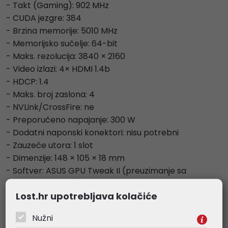
- Takt (Gaming): 902 MHz
- CUDA jezgre: 384
- Brzina memorije: 5010 MHz
- Memorijsko sučelje: 64-bit
- Maks. rezolucija: 3840 × 2160
- Video izlazi: 4× HDMI 1.4b
- HDCP: 1.4
- Maks. broj zaslona: 4
- NVLink/CrossFire: ne
- Preporučeno napajanje: 300 W
- Dodatni naponski konektori: nisu potrebni
- Zauzeće utora: 1 slot
- Dimenzije: 148 × 105 × 18 mm
- Softver: ASUS GPU Tweak II (preuzimanje sa
službene stranice)
Lost.hr upotrebljava kolačiće
- Dodatno: Speedsetup priručnik
Nužni