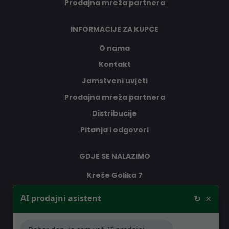
Prodajna mreža partnera
INFORMACIJE ZA KUPCE
O nama
Kontakt
Jamstveni uvjeti
Prodajna mreža partnera
Distribucije
Pitanja i odgovori
GDJE SE NALAZIMO
Kreše Golika 7
10000 Zagreb
×
AI prodajni asistent
↻
Hrvatska