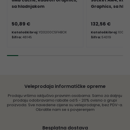
6MB cache, Radeon Graphics,
Socket AM4, Rad
sa hladnjakom
Graphics, sa hla
50,89 €
132,56 €
Kataloški broj:
YD3200C5FHBOX
Kataloški broj:
100-1
Šifra:
48145
Šifra:
54319
Veleprodaja informatičke opreme
Prodaju vršimo isključivo pravnim osobama. Samo za daljnju
prodaju odobravamo rabate od 5 - 20% ovisno o grupi
proizvoda. Sve navedene cijene su veleprodajne, bez PDV-a.
Obratite nam se s povjerenjem
Besplatna dostava