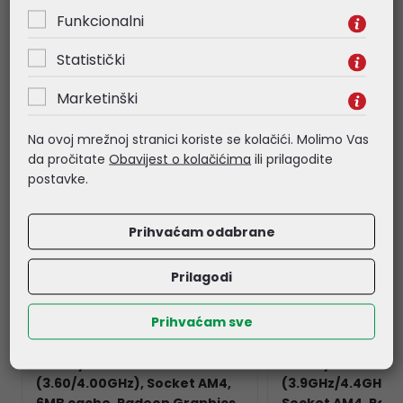
Funkcionalni
Povezani proizvodi
Statistički
Marketinški
Na ovoj mrežnoj stranici koriste se kolačići. Molimo Vas
da pročitate
Obavijest o kolačićima
ili prilagodite
postavke.
Prihvaćam odabrane
Prilagodi
Prihvaćam sve
AMD Ryzen 3 3200G
AMD Ryzen 5 560
(3.60/4.00GHz), Socket AM4,
(3.9GHz/4.4GHz), 