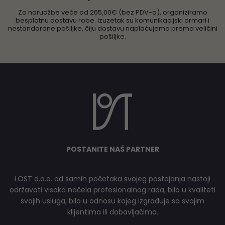
Za narudžbe veće od 265,00€ (bez PDV-a), organiziramo
besplatnu dostavu robe. Izuzetak su komunikacijski ormari i
nestandardne pošiljke, čiju dostavu naplaćujemo prema veličini
pošiljke.
POSTANITE NAŠ PARTNER
LOST d.o.o. od samih početaka svojeg postojanja nastoji
održavati visoka načela profesionalnog rada, bilo u kvaliteti
svojih usluga, bilo u odnosu kojeg izgrađuje sa svojim
klijentima ili dobavljačima.