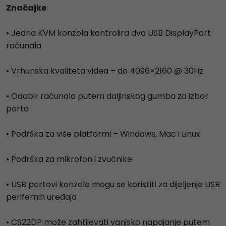
Značajke
• Jedna KVM konzola kontrolira dva USB DisplayPort
računala
• Vrhunska kvaliteta videa – do 4096×2160 @ 30Hz
• Odabir računala putem daljinskog gumba za izbor
porta
• Podrška za više platformi – Windows, Mac i Linux
• Podrška za mikrofon i zvučnike
• USB portovi konzole mogu se koristiti za dijeljenje USB
perifernih uređaja
• CS22DP može zahtijevati vanjsko napajanje putem