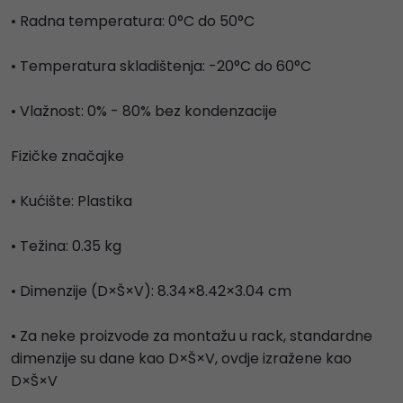
• Radna temperatura: 0°C do 50°C
• Temperatura skladištenja: -20°C do 60°C
• Vlažnost: 0% - 80% bez kondenzacije
Fizičke značajke
• Kućište: Plastika
• Težina: 0.35 kg
• Dimenzije (D×Š×V): 8.34×8.42×3.04 cm
• Za neke proizvode za montažu u rack, standardne
dimenzije su dane kao D×Š×V, ovdje izražene kao
D×Š×V