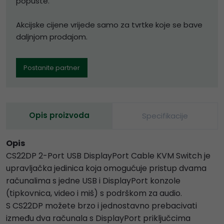
popuste.
Akcijske cijene vrijede samo za tvrtke koje se bave
daljnjom prodajom.
Postanite partner
Opis proizvoda
Specifikacije
Opis
CS22DP 2-Port USB DisplayPort Cable KVM Switch je
upravljačka jedinica koja omogućuje pristup dvama
računalima s jedne USB i DisplayPort konzole
(tipkovnica, video i miš) s podrškom za audio.
S CS22DP možete brzo i jednostavno prebacivati
između dva računala s DisplayPort priključcima