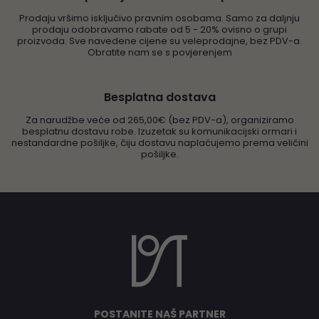
Prodaju vršimo isključivo pravnim osobama. Samo za daljnju
prodaju odobravamo rabate od 5 - 20% ovisno o grupi
proizvoda. Sve navedene cijene su veleprodajne, bez PDV-a.
Obratite nam se s povjerenjem
Besplatna dostava
Za narudžbe veće od 265,00€ (bez PDV-a), organiziramo
besplatnu dostavu robe. Izuzetak su komunikacijski ormari i
nestandardne pošiljke, čiju dostavu naplaćujemo prema veličini
pošiljke.
POSTANITE NAŠ PARTNER