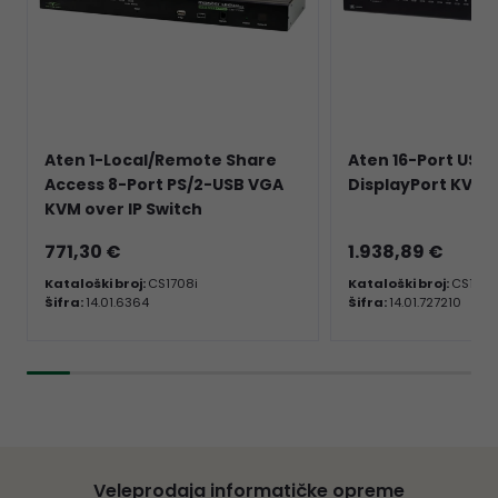
Aten 1-Local/Remote Share
Aten 16-Port USB 
Access 8-Port PS/2-USB VGA
DisplayPort KVM 
KVM over IP Switch
771,30 €
1.938,89 €
Kataloški broj:
CS1708i
Kataloški broj:
CS1921
Šifra:
14.01.6364
Šifra:
14.01.727210
Veleprodaja informatičke opreme