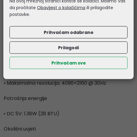
Na ovoj mrežnoj stranici koriste se kolačići. Molimo Vas
• KVM kabel: 2× 1.2 m
da pročitate
Obavijest o kolačićima
ili prilagodite
postavke.
• Daljinski gumb: 1.8 m
Prihvaćam odabrane
Emulacija
Prilagodi
• Tipkovnica / miš: N/A
Prihvaćam sve
Video
• Maksimalna rezolucija: 4096×2160 @ 30Hz
Potrošnja energije
• DC 5V: 1.38W (28 BTU)
Okolišni uvjeti