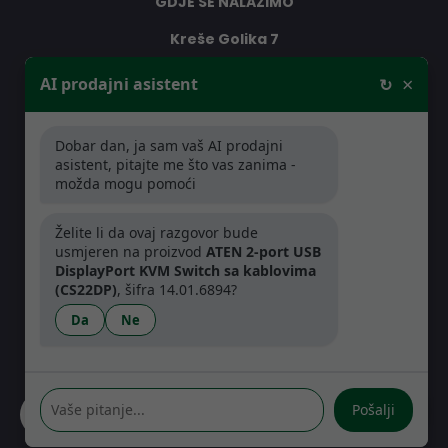
GDJE SE NALAZIMO
Kreše Golika 7
10000 Zagreb
×
AI prodajni asistent
↻
Hrvatska
Dobar dan, ja sam vaš AI prodajni
RADNO VRIJEME
asistent, pitajte me što vas zanima -
možda mogu pomoći
Pon-Čet: 08:30 - 16:30h
Pet: 08:30 - 16:00h
Želite li da ovaj razgovor bude
usmjeren na proizvod
ATEN 2-port USB
DisplayPort KVM Switch sa kablovima
(CS22DP)
, šifra 14.01.6894?
Da
Ne
Pošalji