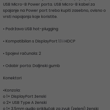
USB Micro-B Power porta. USB Micro-B kabel za
spajanje na Power port treba kupiti zasebno, ovisno o
vrsti napajanja koje koristite.
• Podržava USB hot-plugging
• Kompatibilan s DisplayPort 1.1 i HDCP
• Spojevi računala: 2
• Odabir porta: Daljinski gumb
Konektori
•Konzola:
o 1× DisplayPort ženski
o 2× USB Type A ženski
o 1× 3.5mm audio priključak za zvuk (zeleni) ženski