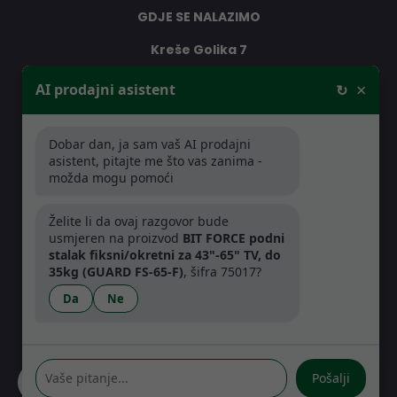
GDJE SE NALAZIMO
Kreše Golika 7
10000 Zagreb
×
AI prodajni asistent
↻
Hrvatska
Dobar dan, ja sam vaš AI prodajni
RADNO VRIJEME
asistent, pitajte me što vas zanima -
možda mogu pomoći
Pon-Čet: 08:30 - 16:30h
Pet: 08:30 - 16:00h
Želite li da ovaj razgovor bude
usmjeren na proizvod
BIT FORCE podni
stalak fiksni/okretni za 43"-65" TV, do
35kg (GUARD FS-65-F)
, šifra 75017?
Da
Ne
Pošalji