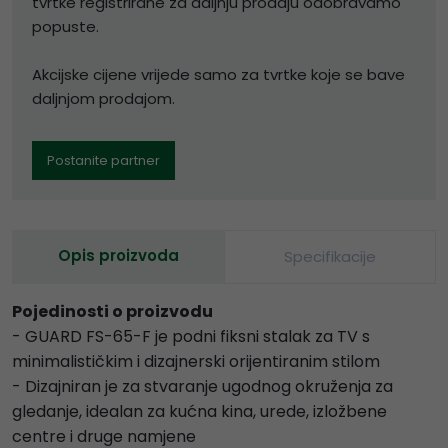
tvrtke registrirane za daljnju prodaju odobravamo
popuste.
Akcijske cijene vrijede samo za tvrtke koje se bave
daljnjom prodajom.
Postanite partner
Opis proizvoda
Specifikacije
Pojedinosti o proizvodu
- GUARD FS-65-F je podni fiksni stalak za TV s
minimalističkim i dizajnerski orijentiranim stilom
- Dizajniran je za stvaranje ugodnog okruženja za
gledanje, idealan za kućna kina, urede, izložbene
centre i druge namjene