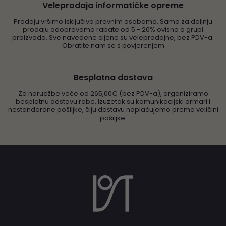
Veleprodaja informatičke opreme
Prodaju vršimo isključivo pravnim osobama. Samo za daljnju
prodaju odobravamo rabate od 5 - 20% ovisno o grupi
proizvoda. Sve navedene cijene su veleprodajne, bez PDV-a.
Obratite nam se s povjerenjem
Besplatna dostava
Za narudžbe veće od 265,00€ (bez PDV-a), organiziramo
besplatnu dostavu robe. Izuzetak su komunikacijski ormari i
nestandardne pošiljke, čiju dostavu naplaćujemo prema veličini
pošiljke.