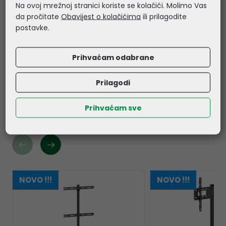
Na ovoj mrežnoj stranici koriste se kolačići. Molimo Vas
- Materijal: Čelik, aluminij, plastika, iverica i melamin,
da pročitate
Obavijest o kolačićima
ili prilagodite
bukva
postavke.
- Završna obrada: Praškasti premaz
- Dimenzije stalka (D×Š×V): 735×508×1365 mm
Prihvaćam odabrane
- Dimenzije pakiranja (D×Š×V): 868×218×118 mm
- Jamstvo: 36 mjeseci
Prilagodi
Prihvaćam sve
Povezani proizvodi
NOVO !!!
NOVO !!!