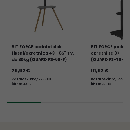
BIT FORCE podni stalak
BIT FORCE podni s
fiksni/okretni za 43"-65" TV,
okretni za 37"-75
do 35kg (GUARD FS-65-F)
(GUARD FS-75-S)
79,92 €
111,92 €
Kataloški broj:
2222100
Kataloški broj:
222210
Šifra:
75017
Šifra:
75018