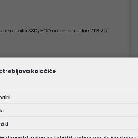
 za skalabilni SSD/HDD od maksimalno 2TB 2.5"
otrebljava kolačiće
nalni
ki
nški