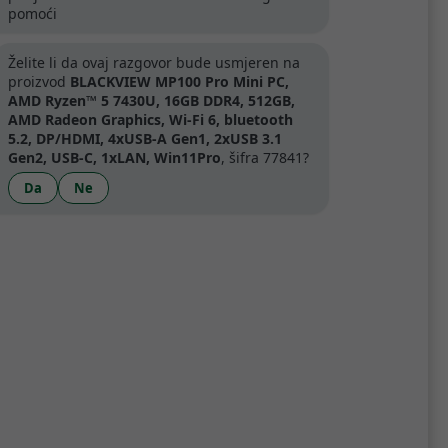
.
pomoći
Želite li da ovaj razgovor bude usmjeren na
artner
proizvod
BLACKVIEW MP100 Pro Mini PC,
AMD Ryzen™ 5 7430U, 16GB DDR4, 512GB,
AMD Radeon Graphics, Wi-Fi 6, bluetooth
5.2, DP/HDMI, 4xUSB-A Gen1, 2xUSB 3.1
Gen2, USB-C, 1xLAN, Win11Pro
, šifra 77841?
Da
Ne
Specifikacije
multitasking i obradu velikih datoteka.
trole—povežite sve, od slušalica do
onalnosti i jednostavnost korištenja.