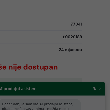
77841
E0020189
24 mjeseca
še nije dostupan
rodajne cijene bez PDV-a. Za tvrtke
×
AI prodajni asistent
↻
aljnju prodaju odobravamo popuste.
Dobar dan, ja sam vaš AI prodajni asistent,
ijede samo za tvrtke koje se bave
pitajte me što vas zanima - možda mogu