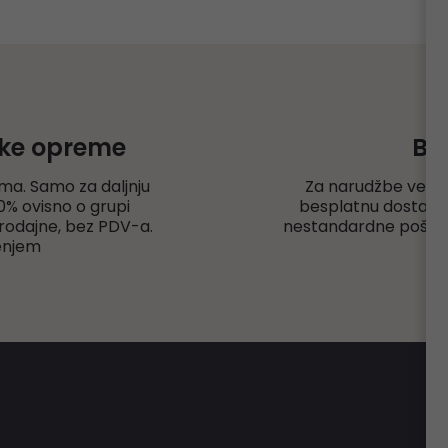
čke opreme
Be
ma. Samo za daljnju
Za narudžbe veće
% ovisno o grupi
besplatnu dostavu r
rodajne, bez PDV-a.
nestandardne pošiljk
enjem