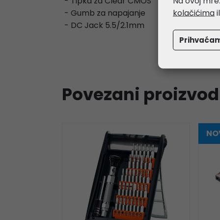
Na ovoj mrež
- Tipka za Clear CMOS
kolačićima
i
- Gumb za napajanje
- DC Jack 5.5/2.1mm
Prihvaća
Povezani proizvod
NOV