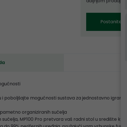
daljnjom prodajom
Postanite p
da
ogućnosti
 i poboljšajte mogućnosti sustava za jednostavno igranje, 
2 pametno organiziranih sučelja
 sučelja, MP100 Pro pretvara vaš radni stol u središte kon
a do 99% perifernih uređaja, pružajući vam vrhunske funkci