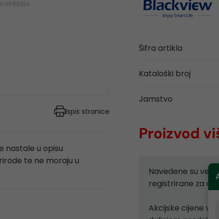
Šifra artikla
Kataloški broj
Jamstvo
Ispis stranice
Proizvod vi
 nastale u opisu
prirode te ne moraju u
Navedene su velep
registrirane za d
Akcijske cijene vr