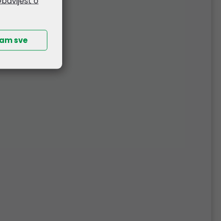
bavijest o
ćam sve
NOVO !!!