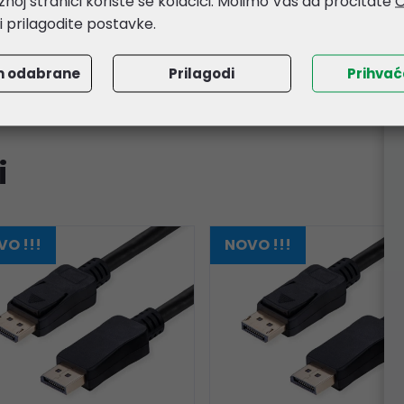
noj stranici koriste se kolačići. Molimo Vas da pročitate
O
li prilagodite postavke.
m odabrane
Prilagodi
Prihva
i
O !!!
NOVO !!!