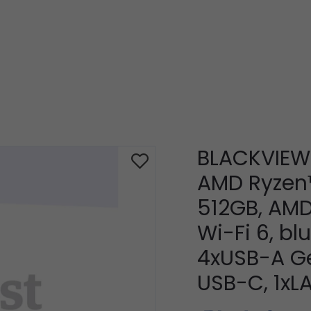
BLACKVIEW 
AMD Ryzen™
512GB, AMD
Wi-Fi 6, bl
4xUSB-A Ge
USB-C, 1xLA