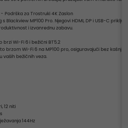
t - Podrška za Trostruki 4K Zaslon
ng s Blackview MP100 Pro. Njegovi HDMI, DP i USB-C priklj
produktivnost i izvanrednu zabavu.
 brzi Wi-Fi 6 i bežični BT5.2
ito brzom Wi-Fi 6 na MP100 pro, osiguravajući bez kašnjenja
u vaših bežičnih veza.
 12 niti
s
vježavanja 144Hz