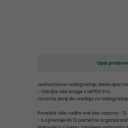
Opis proizvo
Jednostavne nadogradnje, beskrajne m
- Otkrijte više snage s MP100 Pro.
Otvorite donji dio uređaja za nadogradnju
Povežite više, radite sve bez napora - 1
- S opremljenih 12 pametno organiziranih
tipkovnica, u trenu. Savršeno odgovara z