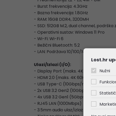
- Burst frekvencija: 4.3GHz
- Bazna frekvencija: 1.8GHz
- RAM: 16GB DDR4, 3200MH
- SSD: 512GB M.2, dual channel, podrška
- Operativni sustav: Windows 11 Pro
- Wi-Fi: Wi-Fi 6
- Bežični Bluetooth: 5.2
- LAN: Podržava 10/100/1000Mbps
Lost.hr up
Ulazi/Izlazi (I/O):
Nužni
- Display Port (maks. 4K 144Hz)
- HDMI 2.0 (maks. 4K 60Hz)
Funkcio
- USB Type-C (10Gbps/maks. 4K 60Hz)
- 2x USB 3.2 Gen2 (10Gbps)
Statistič
- 4x USB 3.2 Gen1 (5Gbps)
- RJ45 LAN (1000Mbps)
Marketi
- 3.5mm audio ulaz/izlaz