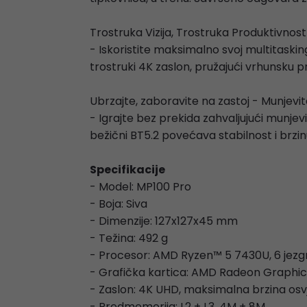
Trostruka Vizija, Trostruka Produktivnos
- Iskoristite maksimalno svoj multitaski
trostruki 4K zaslon, pružajući vrhunsku 
Ubrzajte, zaboravite na zastoj - Munjevito
- Igrajte bez prekida zahvaljujući munjev
bežični BT5.2 povećava stabilnost i brzin
Specifikacije
- Model: MP100 Pro
- Boja: Siva
- Dimenzije: 127x127x45 mm
- Težina: 492 g
- Procesor: AMD Ryzen™ 5 7430U, 6 jezgri,
- Grafička kartica: AMD Radeon Graphic
- Zaslon: 4K UHD, maksimalna brzina os
- Predmemorija: L2 + L3, 4M + 8M