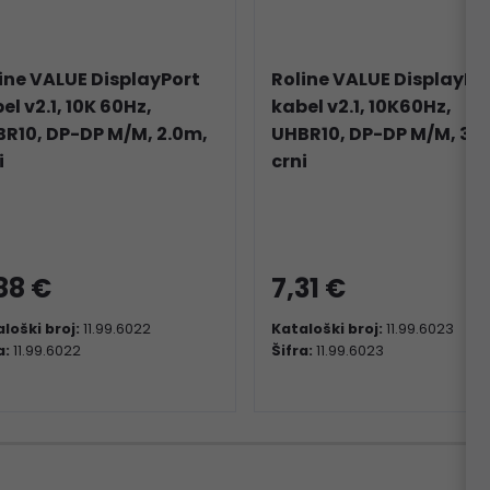
ine VALUE DisplayPort
Roline VALUE DisplayPo
el v2.1, 10K 60Hz,
kabel v2.1, 10K60Hz,
R10, DP-DP M/M, 2.0m,
UHBR10, DP-DP M/M, 3.
i
crni
88 €
7,31 €
loški broj:
11.99.6022
Kataloški broj:
11.99.6023
a:
11.99.6022
Šifra:
11.99.6023