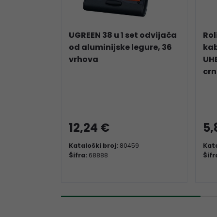
UGREEN 38 u 1 set odvijača
Rol
od aluminijske legure, 36
kab
vrhova
UHB
crn
12,24 €
5,
Kataloški broj:
80459
Kata
Šifra:
68888
Šifr