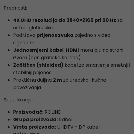
Prednosti:
4K UHD rezolucija do 3840×2160 pri 60 Hz
za
oštru i glatku sliku
Podržava
prijenos zvuka
zajedno s video
signalom
Jednosmjerni kabel
:
HDMI
mora biti na strani
izvora (npr. grafička kartica)
Zaštićen (shielded)
kabel za smanjenje smetnji i
stabilniji prijenos
Praktična duljina
2 m
za uredska i kućna
povezivanja
Specifikacija:
Proizvođač:
ROLINE
Grupa proizvoda:
Kabel
Vrsta proizvoda:
UHDTV - DP kabel