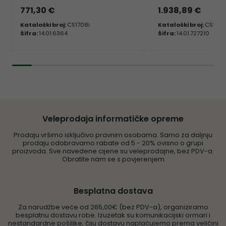
771,30 €
1.938,89 €
Kataloški broj:
CS1708i
Kataloški broj:
CS1921
Šifra:
14.01.6364
Šifra:
14.01.727210
Veleprodaja informatičke opreme
Prodaju vršimo isključivo pravnim osobama. Samo za daljnju
prodaju odobravamo rabate od 5 - 20% ovisno o grupi
proizvoda. Sve navedene cijene su veleprodajne, bez PDV-a.
Obratite nam se s povjerenjem
Besplatna dostava
Za narudžbe veće od 265,00€ (bez PDV-a), organiziramo
besplatnu dostavu robe. Izuzetak su komunikacijski ormari i
nestandardne pošiljke, čiju dostavu naplaćujemo prema veličini