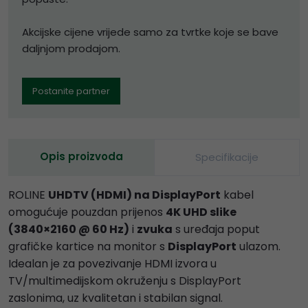
Akcijske cijene vrijede samo za tvrtke koje se bave
daljnjom prodajom.
Postanite partner
Opis proizvoda
Specifikacije
ROLINE
UHDTV (HDMI) na DisplayPort
kabel
omogućuje pouzdan prijenos
4K UHD slike
(3840×2160 @ 60 Hz)
i
zvuka
s uređaja poput
grafičke kartice na monitor s
DisplayPort
ulazom.
Idealan je za povezivanje HDMI izvora u
TV/multimedijskom okruženju s DisplayPort
zaslonima, uz kvalitetan i stabilan signal.