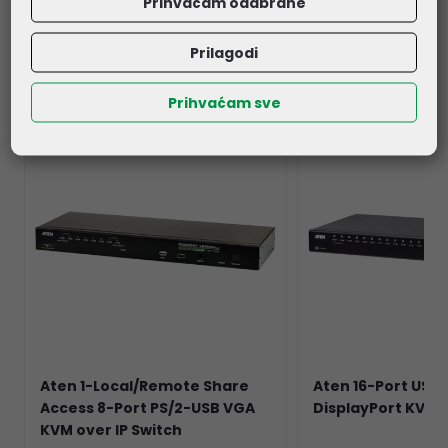
Prihvaćam odabrane
Povezani proizvodi
Prilagodi
Prihvaćam sve
Aten 1-Local/Remote Share
Aten 16-Port USB 
Access 8-Port PS/2-USB VGA
DisplayPort KVM 
KVM over IP Switch