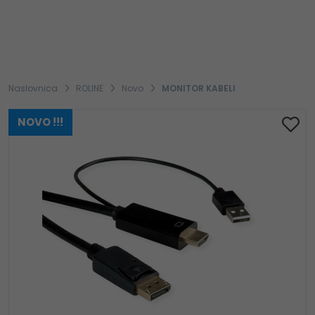
Naslovnica
ROLINE
Novo
MONITOR KABELI
NOVO !!!