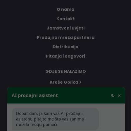
O nama
Kontakt
Jamstveni uvjeti
Prodajna mreža partnera
Distribucije
Pitanja i odgovori
GDJE SE NALAZIMO
Kreše Golika 7
10000 Zagreb
×
AI prodajni asistent
↻
Hrvatska
Dobar dan, ja sam vaš AI prodajni
RADNO VRIJEME
asistent, pitajte me što vas zanima -
možda mogu pomoći
Pon-Čet: 08:30 - 16:30h