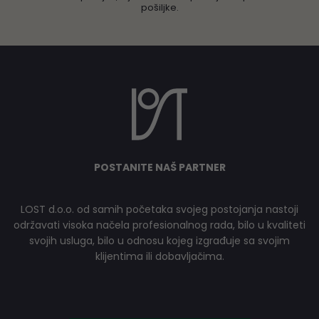
pošiljke.
POSTANITE NAŠ PARTNER
LOST d.o.o. od samih početaka svojeg postojanja nastoji
održavati visoka načela profesionalnog rada, bilo u kvaliteti
svojih usluga, bilo u odnosu kojeg izgrađuje sa svojim
klijentima ili dobavljačima.