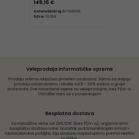
149,16 €
Kataloški broj:
BVTAB008
Šifra:
70766
Veleprodaja informatičke opreme
Prodaju vršimo isključivo pravnim osobama. Samo za daljnju
prodaju odobravamo rabate od 5 - 20% ovisno o grupi
proizvoda. Sve navedene cijene su veleprodajne, bez PDV-a.
Obratite nam se s povjerenjem
Besplatna dostava
Za narudžbe veće od 265,00€ (bez PDV-a), organiziramo
besplatnu dostavu robe. Izuzetak su komunikacijski ormari i
nestandardne pošiljke, čiju dostavu naplaćujemo prema veličini
pošiljke.