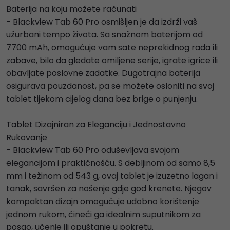
Baterija na koju možete računati
- Blackview Tab 60 Pro osmišljen je da izdrži vaš
užurbani tempo života. Sa snažnom baterijom od
7700 mAh, omogućuje vam sate neprekidnog rada ili
zabave, bilo da gledate omiljene serije, igrate igrice ili
obavljate poslovne zadatke. Dugotrajna baterija
osigurava pouzdanost, pa se možete osloniti na svoj
tablet tijekom cijelog dana bez brige o punjenju.
Tablet Dizajniran za Eleganciju i Jednostavno
Rukovanje
- Blackview Tab 60 Pro oduševljava svojom
elegancijom i praktičnošću. S debljinom od samo 8,5
mm i težinom od 543 g, ovaj tablet je izuzetno lagan i
tanak, savršen za nošenje gdje god krenete. Njegov
kompaktan dizajn omogućuje udobno korištenje
jednom rukom, čineći ga idealnim suputnikom za
posao, učenje ili opuštanje u pokretu.