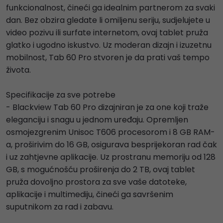
funkcionalnost, čineći ga idealnim partnerom za svaki
dan. Bez obzira gledate li omiljenu seriju, sudjelujete u
video pozivu ili surfate internetom, ovaj tablet pruža
glatko i ugodno iskustvo. Uz moderan dizajn i izuzetnu
mobilnost, Tab 60 Pro stvoren je da prati vaš tempo
života.
Specifikacije za sve potrebe
- Blackview Tab 60 Pro dizajniran je za one koji traže
eleganciju i snagu u jednom uređaju. Opremljen
osmojezgrenim Unisoc T606 procesorom i 8 GB RAM-
a, proširivim do 16 GB, osigurava besprijekoran rad čak
i uz zahtjevne aplikacije. Uz prostranu memoriju od 128
GB, s mogućnošću proširenja do 2 TB, ovaj tablet
pruža dovoljno prostora za sve vaše datoteke,
aplikacije i multimediju, čineći ga savršenim
suputnikom za rad i zabavu.