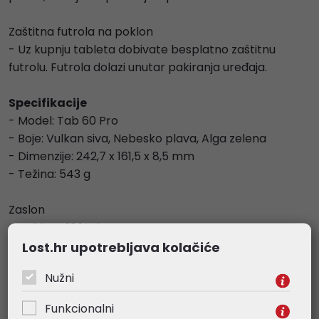
Zaštitna futrola na poklon
- Uz kupnju tableta dobivate besplatno zaštitnu
futrolu. Futrola dolazi unutar pakiranja uređaja.
Specifikacije
- Model: Tab 60 Pro
- Boje: Vulkan siva, Nebesko plava, Alga zelena
- Dimenzije: 242,7 x 161,5 x 8,5 mm
- Težina: 543 g
Zaslon
- Veličina: 10,1 inča
- Tip: HD+ IPS
Lost.hr upotrebljava kolačiće
- Rezolucija: 800 x 1280
Nužni
- Omjer zaslona prema tijelu: 79%
Funkcionalni
Procesor: