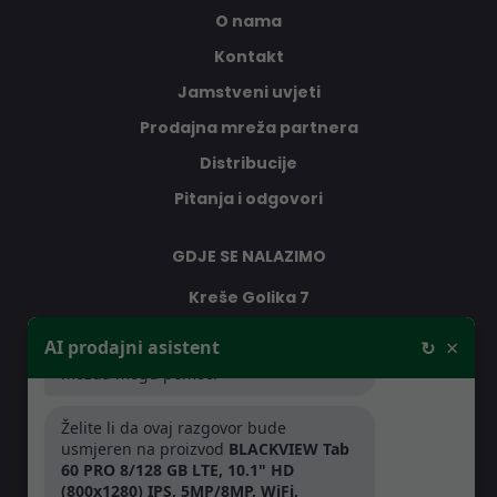
O nama
Kontakt
Jamstveni uvjeti
Prodajna mreža partnera
Distribucije
Pitanja i odgovori
GDJE SE NALAZIMO
Kreše Golika 7
Dobar dan, ja sam vaš AI prodajni
10000 Zagreb
×
AI prodajni asistent
↻
asistent, pitajte me što vas zanima -
Hrvatska
možda mogu pomoći
Želite li da ovaj razgovor bude
RADNO VRIJEME
usmjeren na proizvod
BLACKVIEW Tab
60 PRO 8/128 GB LTE, 10.1" HD
Pon-Čet: 08:30 - 16:30h
(800x1280) IPS, 5MP/8MP, WiFi,