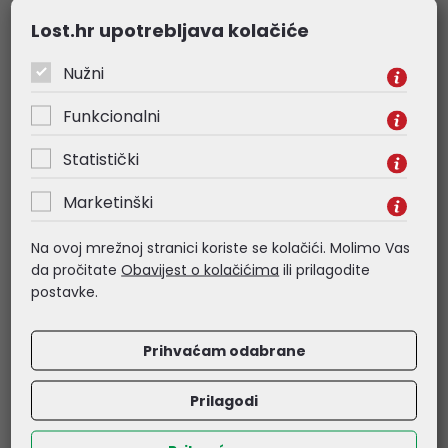
- Prednja kamera: 2MP
Lost.hr upotrebljava kolačiće
- Kapacitet baterije: 6580mAh
- Zvučnik: 1217 2PCS BOX zvučnici
Nužni
- Wi-Fi: 802.11a/b/g/n/ac/ax
- Bluetooth verzija: BT5.0
Funkcionalni
- Preporuka za adapter: 10W
Statistički
Marketinški
Povezani proizvodi
Na ovoj mrežnoj stranici koriste se kolačići. Molimo Vas
da pročitate
Obavijest o kolačićima
ili prilagodite
postavke.
IZDVAJAMO
Prihvaćam odabrane
Prilagodi