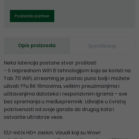
Postanite partner
Opis proizvoda
Specifikacije
Neka latencija postane stvar prošlosti
- S naprednom WiFi 6 tehnologijom koja se koristi na
Tab 70 WiFi, streaming je postao puno bolji i možete
uživati ??u 8K filmovima, velikim preuzimanjima i
učitavanjima datoteka i responzivnim igrama – sve
bez spremanja u međuspremnik. Uživajte u čvrstoj
pokrivenosti od svoje garaže do drugog kata i
ostvarite ultrabrze veze.
10,1-inčni HD+ zaslon. Vizuali koji su Wow!