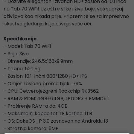
- Doživite elegantan i živahan HD+ zaslon od 10,1 inča
na Tab 70 WiFi! Uz oštre slike i žive boje, vaš sadržaj
oživljava kao nikada prije. Pripremite se za impresivno
iskustvo gledanja koje osvaja vaše oči.
Specifikacije
- Model: Tab 70 WiFi
- Boja: Siva
- Dimenzije: 246.5x163x9.9mm
- Težina: 520.5g
- Zaslon: 10.1-inčni 800*1280 HD+ IPS
- Omjer zaslona prema tijelu: 79%
- CPU: Četverojezgreni Rockchip RK3562
- RAM & ROM: 4GB+64GB, LPDDR3 + EMMC5.1
- Proširenje RAM-a do: 4GB
- Maksimalni kapacitet TF kartice: 1TB
- OS: DokeOS_P 3.0 zasnovan na Androidu 13
- Stražnja kamera: 5MP