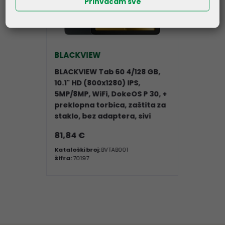
Prihvaćam sve
BLACKVIEW
BLACKVIEW Tab 60 4/128 GB,
10.1" HD (800x1280) IPS,
5MP/8MP, WiFi, DokeOS P 30, +
preklopna torbica, zaštita za
staklo, bez adaptera, sivi
81,84 €
Kataloški broj:
BVTAB001
Šifra:
70197