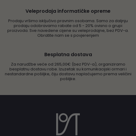
Veleprodaja informatičke opreme
Prodaju vršimo isključivo pravnim osobama. Samo za daljnju
prodaju odobravamo rabate od 5 - 20% ovisno o grupi
proizvoda. Sve navedene cijene su veleprodajne, bez PDV-a.
Obratite nam se s povjerenjem
Besplatna dostava
Za narudžbe veće od 265,00€ (bez PDV-a), organiziramo
besplatnu dostavu robe. Izuzetak su komunikacijski ormari i
nestandardne pošiljke, čiju dostavu naplaćujemo prema veličini
pošiljke.