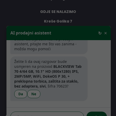
GDJE SE NALAZIMO
Kreše Golika 7
10000 Zagreb
×
AI prodajni asistent
↻
Hrvatska
Dobar dan, ja sam vaš AI prodajni
asistent, pitajte me što vas zanima -
možda mogu pomoći
RADNO VRIJEME
Želite li da ovaj razgovor bude
Pon-Čet: 08:30 - 16:30h
usmjeren na proizvod
BLACKVIEW Tab
Pet: 08:30 - 16:00h
70 4/64 GB, 10.1" HD (800x1280) IPS,
2MP/5MP, WiFi, DokeOS P 30, +
preklopna torbica, zaštita za staklo,
bez adaptera, sivi
, šifra 70623?
Da
Ne