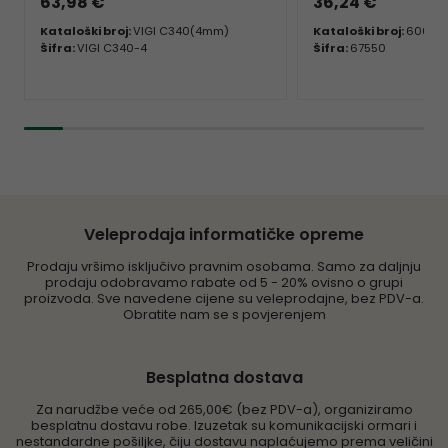
63,98 €
36,24 €
Kataloški broj:
VIGI C340(4mm)
Kataloški broj:
60065
Šifra:
VIGI C340-4
Šifra:
67550
Veleprodaja informatičke opreme
Prodaju vršimo isključivo pravnim osobama. Samo za daljnju
prodaju odobravamo rabate od 5 - 20% ovisno o grupi
proizvoda. Sve navedene cijene su veleprodajne, bez PDV-a.
Obratite nam se s povjerenjem
Besplatna dostava
Za narudžbe veće od 265,00€ (bez PDV-a), organiziramo
besplatnu dostavu robe. Izuzetak su komunikacijski ormari i
nestandardne pošiljke, čiju dostavu naplaćujemo prema veličini