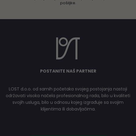
pošiljke.
POSTANITE NAŠ PARTNER
LOST d.o.o. od samih početaka svojeg postojanja nastoji
održavati visoka načela profesionalnog rada, bilo u kvaliteti
svojih usluga, bilo u odnosu kojeg izgrađuje sa svojim
klijentima ili dobavljačima.