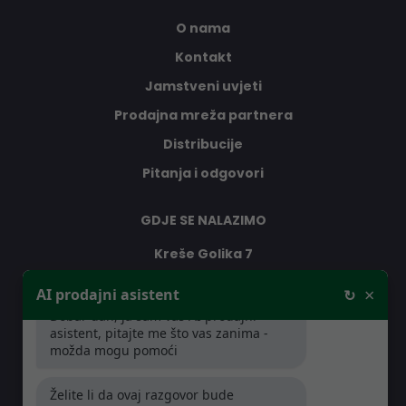
O nama
Kontakt
Jamstveni uvjeti
Prodajna mreža partnera
Distribucije
Pitanja i odgovori
GDJE SE NALAZIMO
Kreše Golika 7
10000 Zagreb
×
AI prodajni asistent
↻
Hrvatska
Dobar dan, ja sam vaš AI prodajni
asistent, pitajte me što vas zanima -
možda mogu pomoći
RADNO VRIJEME
Želite li da ovaj razgovor bude
Pon-Čet: 08:30 - 16:30h