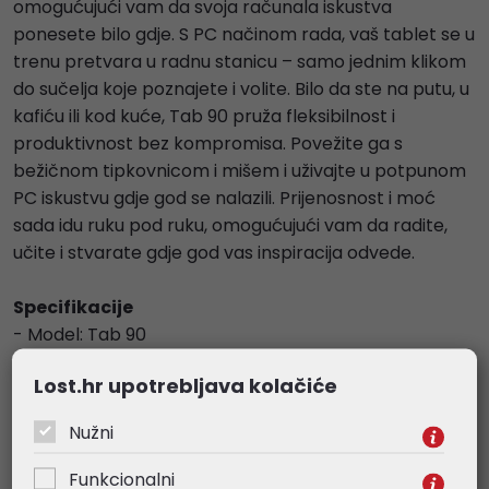
omogućujući vam da svoja računala iskustva
ponesete bilo gdje. S PC načinom rada, vaš tablet se u
trenu pretvara u radnu stanicu – samo jednim klikom
do sučelja koje poznajete i volite. Bilo da ste na putu, u
kafiću ili kod kuće, Tab 90 pruža fleksibilnost i
produktivnost bez kompromisa. Povežite ga s
bežičnom tipkovnicom i mišem i uživajte u potpunom
PC iskustvu gdje god se nalazili. Prijenosnost i moć
sada idu ruku pod ruku, omogućujući vam da radite,
učite i stvarate gdje god vas inspiracija odvede.
Specifikacije
- Model: Tab 90
- Boje: Siva
Lost.hr upotrebljava kolačiće
- Dimenzije: 256,9 x 168,5 x 9,5 mm
- Težina: 544 g
Nužni
- Zaslon: 10,92-inčni 800x1280 HD IPS, omjer zaslona
prema tijelu 83%
Funkcionalni