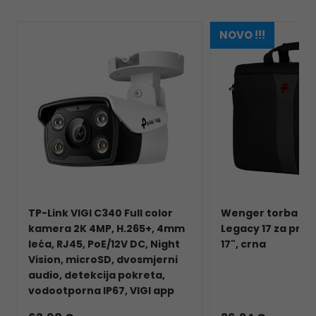
NOVO !!!
TP-Link VIGI C340 Full color
Wenger torba sl
kamera 2K 4MP, H.265+, 4mm
Legacy 17 za prij
leća, RJ45, PoE/12V DC, Night
17", crna
Vision, microSD, dvosmjerni
audio, detekcija pokreta,
vodootporna IP67, VIGI app