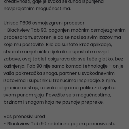
kreativnosti, gdje je svaka sekunda ispunjena
nevjerojatnim mogućnostima.
Unisoc T606 osmojezgreni procesor
- Blackview Tab 90, pogonjen moćnim osmojezgrenim
procesorom, stvoren je da se nosi sa svim izazovima
koje mu postavite. Bilo da surfate kroz aplikacije,
stvarate umjetnička djela ili se upuštate u svijet
zabave, ovaj tablet osigurava da sve teče glatko, bez
kašnjenja. Tab 90 nije samo komad tehnologije – on je
vaša pokretačka snaga, partner u svakodnevnim
izazovima i suputnik u trenucima inspiracije. S njim,
granice nestaju, a svaka ideja ima priliku zaživjeti u
svom punom sjaju. Povežite se s mogućnostima,
brzinom i snagom koja ne poznaje prepreke.
Vaš prenosivi ured
- Blackview Tab 90 redefinira pojam prenosivosti,