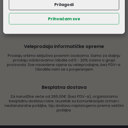
Prilagodi
Prihvaćam sve
Veleprodaja informatičke opreme
Prodaju vršimo isključivo pravnim osobama. Samo za daljnju
prodaju odobravamo rabate od 5 - 20% ovisno o grupi
proizvoda. Sve navedene cijene su veleprodajne, bez PDV-a.
Obratite nam se s povjerenjem
Besplatna dostava
Za narudžbe veće od 265,00€ (bez PDV-a), organiziramo
besplatnu dostavu robe. Izuzetak su komunikacijski ormari i
nestandardne pošiljke, čiju dostavu naplaćujemo prema veličini
pošiljke.