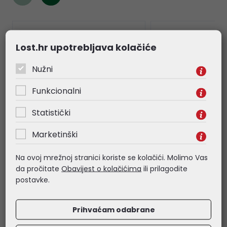
Lost.hr upotrebljava kolačiće
Nužni
Funkcionalni
Statistički
Marketinški
Na ovoj mrežnoj stranici koriste se kolačići. Molimo Vas
Canon toner CRG-067HM
Canon toner CRG-
da pročitate
Obavijest o kolačićima
ili prilagodite
magenta 5104C002 (3.250
3009C002 (3100 s
postavke.
stranica)
92,70 €
103,00 €
Prihvaćam odabrane
Kataloški broj:
5104C002
Kataloški broj:
3009C
Šifra:
62403
Šifra:
CRG057