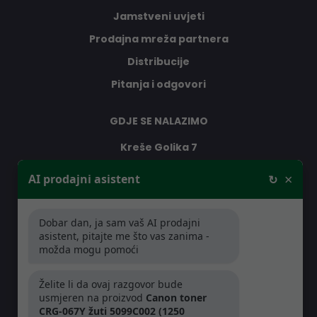
Jamstveni uvjeti
Prodajna mreža partnera
Distribucije
Pitanja i odgovori
GDJE SE NALAZIMO
Kreše Golika 7
10000 Zagreb
×
AI prodajni asistent
↻
Hrvatska
Dobar dan, ja sam vaš AI prodajni
RADNO VRIJEME
asistent, pitajte me što vas zanima -
možda mogu pomoći
Pon-Čet: 08:30 - 16:30h
Pet: 08:30 - 16:00h
Želite li da ovaj razgovor bude
usmjeren na proizvod
Canon toner
CRG-067Y žuti 5099C002 (1250