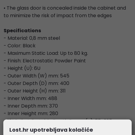
• The glass door is concealed inside the cabinet and
to minimize the risk of impact from the edges
Specifications
- Material: 0,8 mm steel
- Color: Black
- Maximum Static Load: Up to 80 kg.
- Finish: Electrostatic Powder Paint
- Height (U): 6U
- Outer Width (W) mm: 545
- Outer Depth (D) mm: 400
- Outer Height (H) mm: 311
- Inner Width mm: 488
- Inner Depth mm: 370
- Inner Height mm: 280
- 19” Rails Adjustable Depth Range (c): 55-325
- X: 457
Lost.hr upotrebljava kolačiće