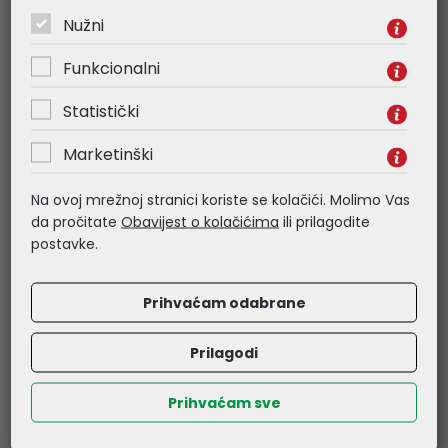
- Y: 236
Nužni
- Weight (kg): 8
- Back Cover Part No: WSZ-X-06JY0-0901
Funkcionalni
Statistički
Marketinški
Povezani proizvodi
Na ovoj mrežnoj stranici koriste se kolačići. Molimo Vas
da pročitate
Obavijest o kolačićima
ili prilagodite
postavke.
Prihvaćam odabrane
Prilagodi
Prihvaćam sve