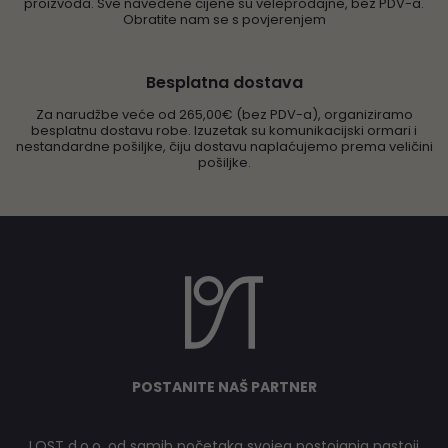
proizvoda. Sve navedene cijene su veleprodajne, bez PDV-a.
Obratite nam se s povjerenjem
Besplatna dostava
Za narudžbe veće od 265,00€ (bez PDV-a), organiziramo
besplatnu dostavu robe. Izuzetak su komunikacijski ormari i
nestandardne pošiljke, čiju dostavu naplaćujemo prema veličini
pošiljke.
POSTANITE NAŠ PARTNER
LOST d.o.o. od samih početaka svojeg postojanja nastoji