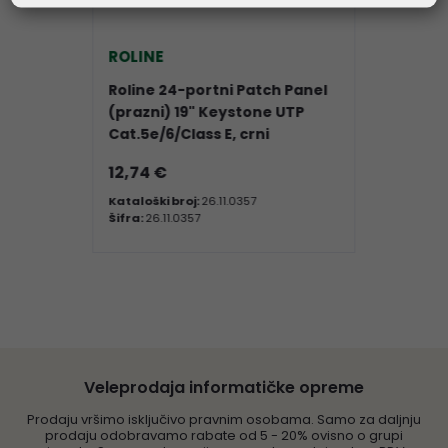
ROLINE
Roline 24-portni Patch Panel
(prazni) 19" Keystone UTP
Cat.5e/6/Class E, crni
12,74 €
Kataloški broj:
26.11.0357
Šifra:
26.11.0357
Veleprodaja informatičke opreme
Prodaju vršimo isključivo pravnim osobama. Samo za daljnju
prodaju odobravamo rabate od 5 - 20% ovisno o grupi