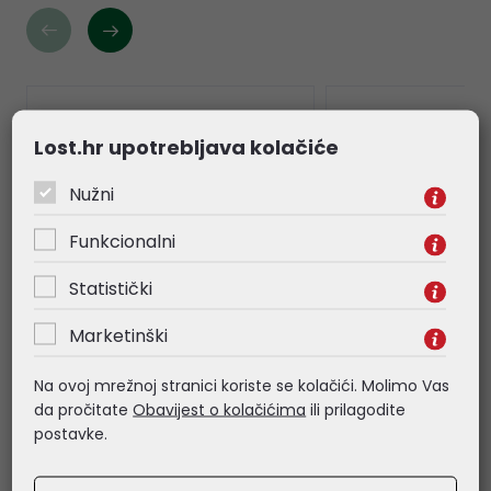
Lost.hr upotrebljava kolačiće
Nužni
Funkcionalni
Statistički
Marketinški
Cratos Business MP v1 PC -
Cratos Pro v1 PC - 
Na ovoj mrežnoj stranici koriste se kolačići. Molimo Vas
Intel i5-12400, 16GB DDR4,
14400, 16GB DDR5
da pročitate
Obavijest o kolačićima
ili prilagodite
512GB NVMe SSD, Intel UHD,
SSD, Intel UHD, Wi
postavke.
Windows 11 Professional +
Professional + ti
tipkovnica/miš