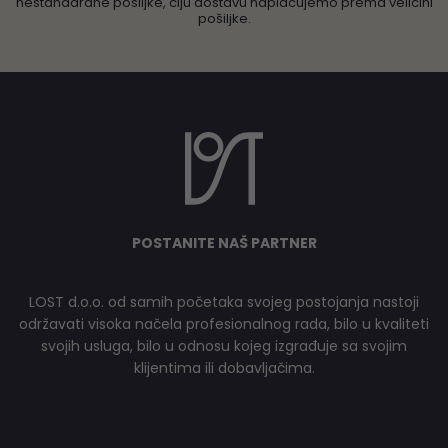
nestandardne pošiljke, čiju dostavu naplaćujemo prema veličini
pošiljke.
POSTANITE NAŠ PARTNER
LOST d.o.o. od samih početaka svojeg postojanja nastoji
održavati visoka načela profesionalnog rada, bilo u kvaliteti
svojih usluga, bilo u odnosu kojeg izgrađuje sa svojim
klijentima ili dobavljačima.