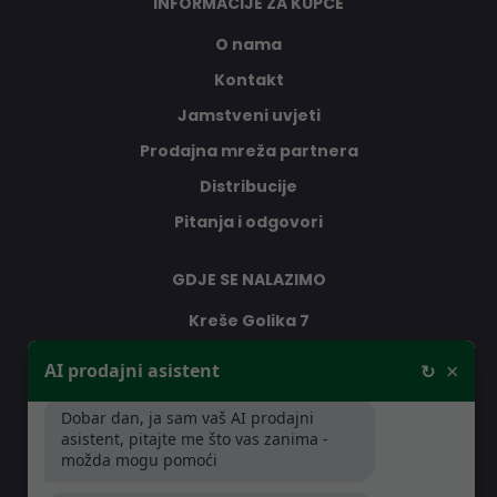
INFORMACIJE ZA KUPCE
O nama
Kontakt
Jamstveni uvjeti
Prodajna mreža partnera
Distribucije
Pitanja i odgovori
GDJE SE NALAZIMO
Kreše Golika 7
10000 Zagreb
×
AI prodajni asistent
↻
Hrvatska
Dobar dan, ja sam vaš AI prodajni
asistent, pitajte me što vas zanima -
RADNO VRIJEME
možda mogu pomoći
Pon-Čet: 08:30 - 16:30h