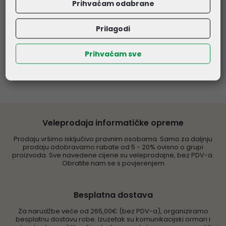
Prihvaćam odabrane
521,93 €
637,44 €
Prilagodi
Kataloški broj:
68683
Kataloški broj:
69271
Šifra:
68683
Šifra:
69271
Prihvaćam sve
Veleprodaja informatičke opreme
Prodaju vršimo isključivo pravnim osobama. Samo za daljnju
prodaju odobravamo rabate od 5 - 20% ovisno o grupi
proizvoda. Sve navedene cijene su veleprodajne, bez PDV-a.
Obratite nam se s povjerenjem
Besplatna dostava
Za narudžbe veće od 265,00€ (bez PDV-a), organiziramo
besplatnu dostavu robe. Izuzetak su komunikacijski ormari i