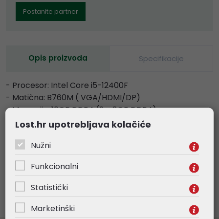
Postanite partner
Opis proizvoda
Specifikacije
- Procesor: Intel Core i5-12400F
- Matična: B760M ( VGA/HDMI/DP)
- Memorija: 16GB DDR4 (2 × 8GB DDR4)
- Pohrana: 500GB NVMe SSD
Lost.hr upotrebljava kolačiće
- Grafička kartica: GeForce RTX 3060 12GB
Nužni
- Napajanje: 600W
- Kućište: midi Tower
Funkcionalni
- OS: Windows 10 Professional
Statistički
Marketinški