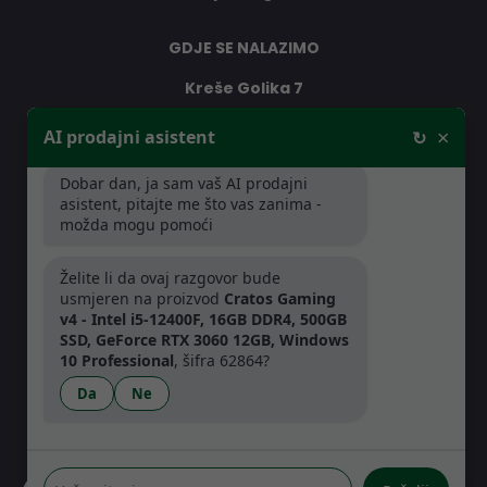
GDJE SE NALAZIMO
Kreše Golika 7
10000 Zagreb
×
AI prodajni asistent
↻
Hrvatska
Dobar dan, ja sam vaš AI prodajni
asistent, pitajte me što vas zanima -
RADNO VRIJEME
možda mogu pomoći
Pon-Čet: 08:30 - 16:30h
Želite li da ovaj razgovor bude
Pet: 08:30 - 16:00h
usmjeren na proizvod
Cratos Gaming
v4 - Intel i5-12400F, 16GB DDR4, 500GB
SSD, GeForce RTX 3060 12GB, Windows
10 Professional
, šifra 62864?
Da
Ne