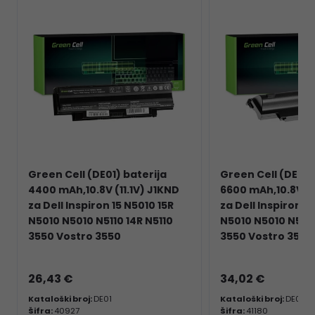
Green Cell (DE01) baterija
Green Cell (DE02D
4400 mAh,10.8V (11.1V) J1KND
6600 mAh,10.8V (1
za Dell Inspiron 15 N5010 15R
za Dell Inspiron 1
N5010 N5010 N5110 14R N5110
N5010 N5010 N5110
3550 Vostro 3550
3550 Vostro 3550
26,43 €
34,02 €
Kataloški broj:
DE01
Kataloški broj:
DE02D
Šifra:
40927
Šifra:
41180