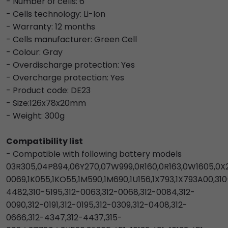
- Number of cells: 6
- Cells technology: Li-Ion
- Warranty: 12 months
- Cells manufacturer: Green Cell
- Colour: Gray
- Overdischarge protection: Yes
- Overcharge protection: Yes
- Product code: DE23
- Size:126x78x20mm
- Weight: 300g
Compatibility list
- Compatible with following battery models
03R305,04P894,06Y270,07W999,0R160,0R163,0W1605,0X21
0069,1K055,1KO55,1M590,1M690,1U156,1X793,1X793A00,310
4482,310-5195,312-0063,312-0068,312-0084,312-
0090,312-0191,312-0195,312-0309,312-0408,312-
0666,312-4347,312-4437,315-