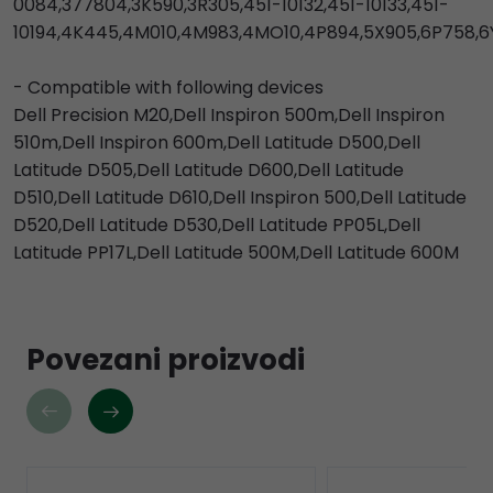
0084,377804,3K590,3R305,451-10132,451-10133,451-
10194,4K445,4M010,4M983,4MO10,4P894,5X905,6P758,6Y
- Compatible with following devices
Dell Precision M20,Dell Inspiron 500m,Dell Inspiron
510m,Dell Inspiron 600m,Dell Latitude D500,Dell
Latitude D505,Dell Latitude D600,Dell Latitude
D510,Dell Latitude D610,Dell Inspiron 500,Dell Latitude
D520,Dell Latitude D530,Dell Latitude PP05L,Dell
Latitude PP17L,Dell Latitude 500M,Dell Latitude 600M
Povezani proizvodi