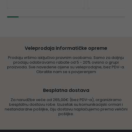
Veleprodaja informatičke opreme
Prodaju vršimo isključivo pravnim osobama. Samo za daljnju
prodaju odobravamo rabate od 5 - 20% ovisno o grupi
proizvoda. Sve navedene cijene su veleprodajne, bez PDV-a.
Obratite nam se s povjerenjem
Besplatna dostava
Za narudžbe veće od 265,00€ (bez PDV-a), organiziramo
besplatnu dostavu robe. Izuzetak su komunikacijski ormari i
nestandardne pošiljke, čiju dostavu naplaćujemo prema veličini
pošiljke.