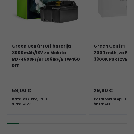
Green Cell (PT01) baterija
Green Cell (PT06)
3000mAh/18V za Makita
2000 mAh, za Bo
BDF450SFE/BTL061RF/BTW450
3300K PSR 12VE-2 
RFE
59,00 €
29,90 €
Kataloški broj:
PT01
Kataloški broj:
PT06
Šifra:
41759
Šifra:
41103