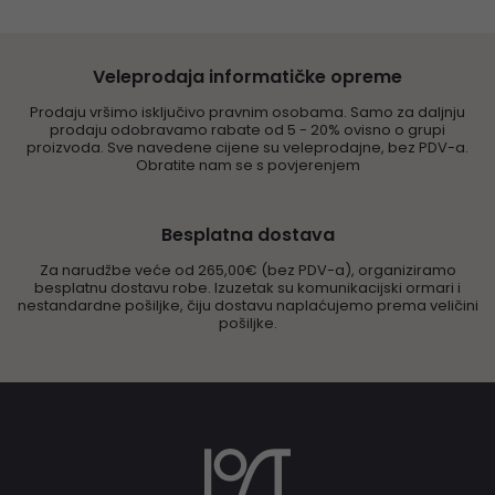
Veleprodaja informatičke opreme
Prodaju vršimo isključivo pravnim osobama. Samo za daljnju
prodaju odobravamo rabate od 5 - 20% ovisno o grupi
proizvoda. Sve navedene cijene su veleprodajne, bez PDV-a.
Obratite nam se s povjerenjem
Besplatna dostava
Za narudžbe veće od 265,00€ (bez PDV-a), organiziramo
besplatnu dostavu robe. Izuzetak su komunikacijski ormari i
nestandardne pošiljke, čiju dostavu naplaćujemo prema veličini
pošiljke.