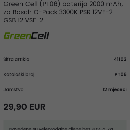
Green Cell (PT06) baterija 2000 mAh,
za Bosch O-Pack 3300K PSR 12VE-2
GSB 12 VSE-2
Šifra artikla
41103
Kataloški broj
PT06
Jamstvo
12 mjeseci
29,90 EUR
Navedene su veleprodajne cijene bez PDV-a. Za