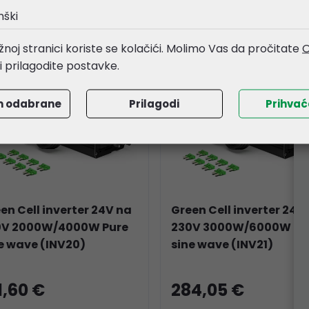
nški
noj stranici koriste se kolačići. Molimo Vas da pročitate
O
li prilagodite postavke.
m odabrane
Prilagodi
Prihva
en Cell inverter 24V na
Green Cell inverter 24V
0V 2000W/4000W Pure
230V 3000W/6000W Pu
e wave (INV20)
sine wave (INV21)
1,60 €
284,05 €