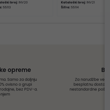
loški broj:
INV20
Kataloški broj:
INV21
a:
55113
Šifra:
55114
čke opreme
Be
ma. Samo za daljnju
Za narudžbe veće
% ovisno o grupi
besplatnu dostavu r
rodajne, bez PDV-a.
nestandardne pošiljk
enjem