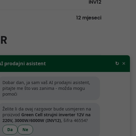
INV12
12 mjeseci
UR
×
AI prodajni asistent
↻
rodajne cijene bez PDV-a. Za tvrtke
aljnju prodaju odobravamo popuste.
Dobar dan, ja sam vaš AI prodajni asistent,
ijede samo za tvrtke koje se bave
pitajte me što vas zanima - možda mogu
pomoći
.
Želite li da ovaj razgovor bude usmjeren na
proizvod
Green Cell strujni inverter 12V na
artner
220V, 3000W/6000W (INV12)
, šifra 46554?
Da
Ne