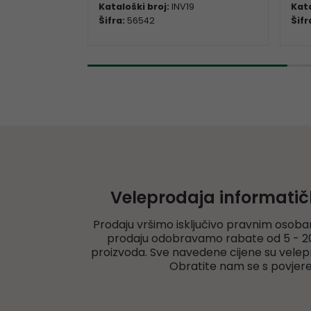
Kataloški broj:
INV19
Kata
Šifra:
56542
Šifr
Veleprodaja informati
Prodaju vršimo isključivo pravnim osoba
prodaju odobravamo rabate od 5 - 20
proizvoda. Sve navedene cijene su velep
Obratite nam se s povjer