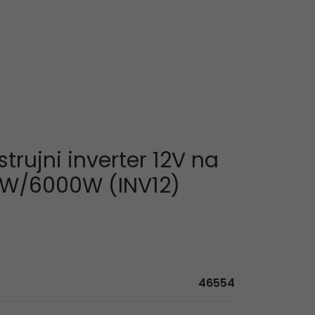
strujni inverter 12V na
0W/6000W (INV12)
46554