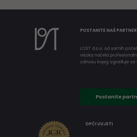
POSTANITE NAŠ PARTNER
LOST d.o.o. od samih počet
visoka načela profesionalnog
odnosu kojeg izgrađuje sa s
Postanite partn
OPĆI UVJETI