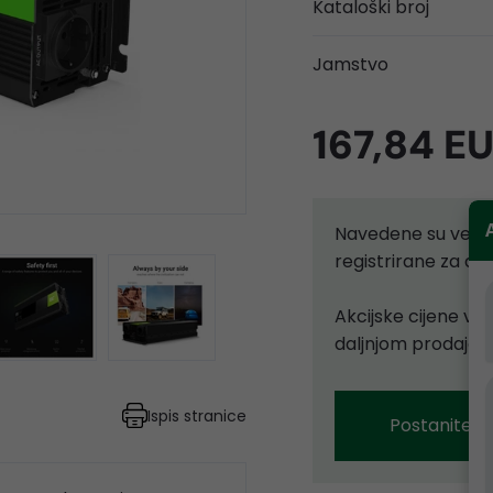
Kataloški broj
Jamstvo
167,84 E
Navedene su velep
registrirane za d
Akcijske cijene vr
daljnjom prodajom
Ispis stranice
Postanite p