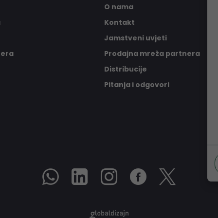
O nama
a
Kontakt
Jamstveni uvjeti
nera
Prodajna mreža partnera
Distribucije
Pitanja i odgovori