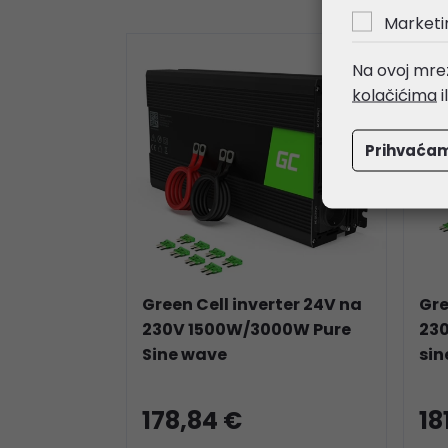
Marketi
Na ovoj mrež
kolačićima
i
Prihvaća
Green Cell inverter 24V na
Gre
230V 1500W/3000W Pure
23
Sine wave
sin
178,84 €
18