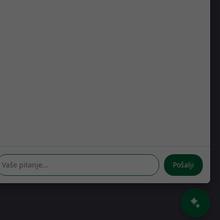
Kreše Golika 7
10000 Zagreb
Hrvatska
RADNO VRIJEME
Pon-Čet: 08:30 - 16:30h
Pet: 08:30 - 16:00h
Pošalji