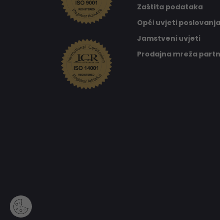
Zaštita podataka
Opći uvjeti poslovanj
Jamstveni uvjeti
Prodajna mreža part