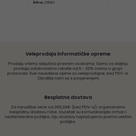
Šifra:
21880
Veleprodaja informatičke opreme
Prodaju vršimo isključivo pravnim osobama. Samo za daljnju
prodaju odobravamo rabate od 5 - 20% ovisno o grupi
proizvoda. Sve navedene cijene su veleprodajne, bez PDV-a.
Obratite nam se s povjerenjem
Besplatna dostava
Za narudžbe veće od 265,00€ (bez PDV-a), organiziramo
besplatnu dostavu robe. Izuzetak su komunikacijski ormari i
nestandardne pošiljke, čiju dostavu naplaćujemo prema veličini
pošiljke.