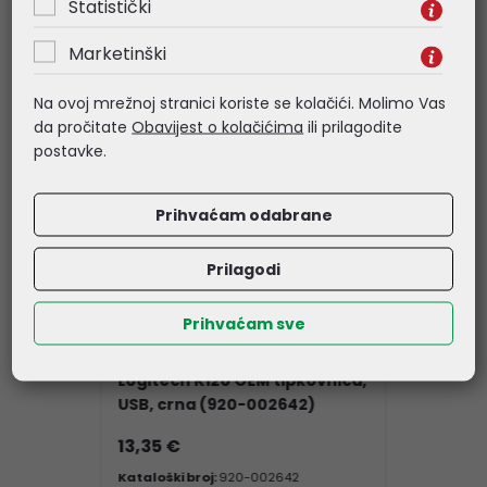
Statistički
Marketinški
Na ovoj mrežnoj stranici koriste se kolačići. Molimo Vas
da pročitate
Obavijest o kolačićima
ili prilagodite
postavke.
Prihvaćam odabrane
Prilagodi
Prihvaćam sve
LOGITECH
Logitech K120 OEM tipkovnica,
USB, crna (920-002642)
13,35 €
Kataloški broj:
920-002642