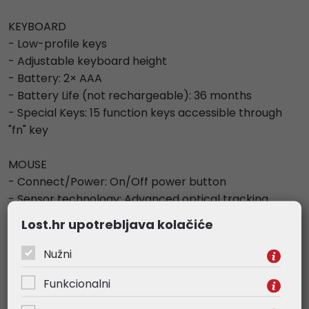
KEYBOARD
- Low-profile keys
- Adjustable keyboard height
- Battery: 2× AAA
- Battery Life (not rechargeable): 36 months
- Special Keys: 15 function keys accessible through
"fn" key
MOUSE
- Connect/Power: On/Off power button
- Sensor technology: Advanced optical tracking
- Battery: 1× AA
Lost.hr upotrebljava kolačiće
- Battery Life (not rechargeable): 12 months
Nužni
Funkcionalni
Povezani proizvodi