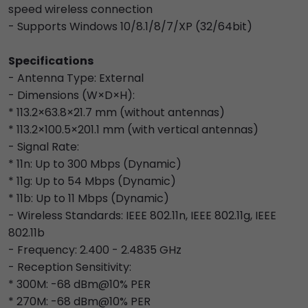
speed wireless connection
- Supports Windows 10/8.1/8/7/XP (32/64bit)
Specifications
- Antenna Type: External
- Dimensions (W×D×H):
* 113.2×63.8×21.7 mm (without antennas)
* 113.2×100.5×201.1 mm (with vertical antennas)
- Signal Rate:
* 11n: Up to 300 Mbps (Dynamic)
* 11g: Up to 54 Mbps (Dynamic)
* 11b: Up to 11 Mbps (Dynamic)
- Wireless Standards: IEEE 802.11n, IEEE 802.11g, IEEE
802.11b
- Frequency: 2.400 - 2.4835 GHz
- Reception Sensitivity:
* 300M: -68 dBm@10% PER
* 270M: -68 dBm@10% PER