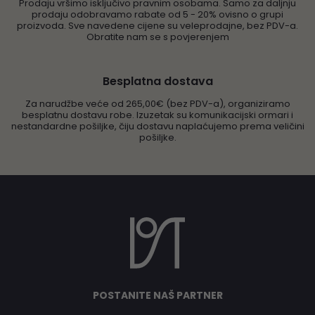
Prodaju vršimo isključivo pravnim osobama. Samo za daljnju
prodaju odobravamo rabate od 5 - 20% ovisno o grupi
proizvoda. Sve navedene cijene su veleprodajne, bez PDV-a.
Obratite nam se s povjerenjem
Besplatna dostava
Za narudžbe veće od 265,00€ (bez PDV-a), organiziramo
besplatnu dostavu robe. Izuzetak su komunikacijski ormari i
nestandardne pošiljke, čiju dostavu naplaćujemo prema veličini
pošiljke.
POSTANITE NAŠ PARTNER