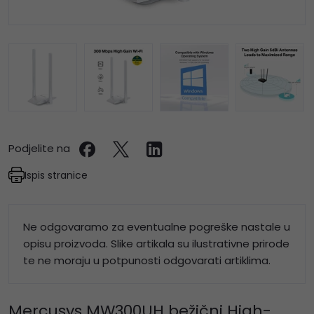
Podjelite na
Ispis stranice
Ne odgovaramo za eventualne pogreške nastale u
opisu proizvoda. Slike artikala su ilustrativne prirode
te ne moraju u potpunosti odgovarati artiklima.
Mercusys MW300UH bežični High-