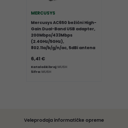
MERCUSYS
Mercusys AC650 bežični High-
Gain Dual-Band USB adapter,
200Mbps/433Mbps
(2.4GHz/5GHz),
802.11a/b/g/n/ac, 5dBi antena
6,41 €
Kataloški broj:
MU6H
Šifra:
MU6H
Veleprodaja informatičke opreme