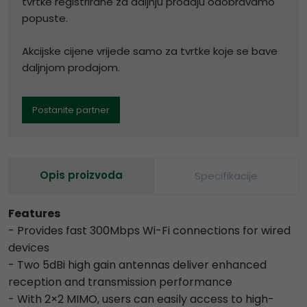
tvrtke registrirane za daljnju prodaju odobravamo
popuste.
Akcijske cijene vrijede samo za tvrtke koje se bave
daljnjom prodajom.
Postanite partner
Opis proizvoda
Specifikacije
Features
- Provides fast 300Mbps Wi-Fi connections for wired
devices
- Two 5dBi high gain antennas deliver enhanced
reception and transmission performance
- With 2×2 MIMO, users can easily access to high-