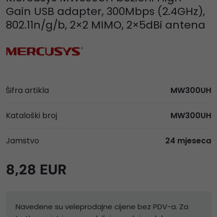
Gain USB adapter, 300Mbps (2.4GHz),
802.11n/g/b, 2×2 MIMO, 2×5dBi antena
Šifra artikla
MW300UH
Kataloški broj
MW300UH
Jamstvo
24 mjeseca
8,28 EUR
Navedene su veleprodajne cijene bez PDV-a. Za