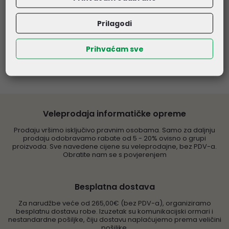
51,50 €
44,20 €
Kataloški broj:
45338
Kataloški broj:
45337
Prilagodi
Šifra:
45338
Šifra:
45337
Prihvaćam sve
Veleprodaja informatičke opreme
Prodaju vršimo isključivo pravnim osobama. Samo za daljnju
prodaju odobravamo rabate od 5 - 20% ovisno o grupi
proizvoda. Sve navedene cijene su veleprodajne, bez PDV-a.
Obratite nam se s povjerenjem
Besplatna dostava
Za narudžbe veće od 265,00€ (bez PDV-a), organiziramo
besplatnu dostavu robe. Izuzetak su komunikacijski ormari i
nestandardne pošiljke, čiju dostavu naplaćujemo prema veličini
pošiljke.