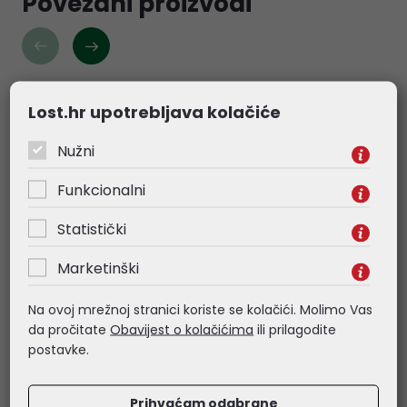
Povezani proizvodi
Lost.hr upotrebljava kolačiće
Nužni
Funkcionalni
Statistički
Marketinški
Na ovoj mrežnoj stranici koriste se kolačići. Molimo Vas
da pročitate
Obavijest o kolačićima
ili prilagodite
Microsoft Core 2013 Device
Microsoft Core 20
postavke.
CAL ESD elektronička licenca
ESD elektronička 
Prihvaćam odabrane