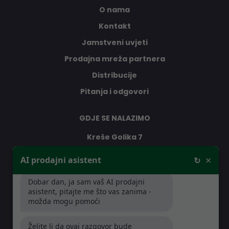
O nama
Kontakt
Jamstveni uvjeti
Prodajna mreža partnera
Distribucije
Pitanja i odgovori
GDJE SE NALAZIMO
Kreše Golika 7
10000 Zagreb
×
AI prodajni asistent
↻
Hrvatska
Dobar dan, ja sam vaš AI prodajni
asistent, pitajte me što vas zanima -
RADNO VRIJEME
možda mogu pomoći
Pon-Čet: 08:30 - 16:30h
Želite li da ovaj razgovor bude