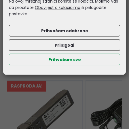
Na ovoj mrežnoj stranici koriste se kolačići. Molimo Vas
- IP: 20
da pročitate
Obavijest o kolačićima
ili prilagodite
- Max power consumption: 100 W
postavke.
- Number of DC inputs: 1
- Tested ambient temperature: -40°C to 85°C
Prihvaćam odabrane
Prilagodi
Povezani proizvodi
Prihvaćam sve
RASPRODAJA!