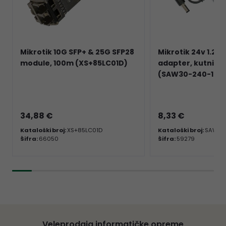
Mikrotik 10G SFP+ & 25G SFP28
Mikrotik 24v 1.2A 
module, 100m (XS+85LC01D)
adapter, kutni DC
(SAW30-240-120
34,88 €
8,33 €
Kataloški broj:
XS+85LC01D
Kataloški broj:
SAW30
Šifra:
66050
Šifra:
59279
Veleprodaja informatičke opreme