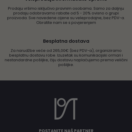
Prodaju vršimo isključivo pravnim osobama. Samo za daljnju
prodaju odobravamo rabate od 5 - 20% ovisno o grupi
proizvoda. Sve navedene cijene su veleprodajne, bez PDV-a.
Obratite nam se s povjerenjem
Besplatna dostava
Za narudžbe veće od 265,00€ (bez PDV-a), organiziramo
besplatnu dostavu robe. Izuzetak su komunikacijski ormari i
nestandardne pošiljke, čiju dostavu naplaćujemo prema veličini
pošiljke.
POSTANITE NAŠ PARTNER