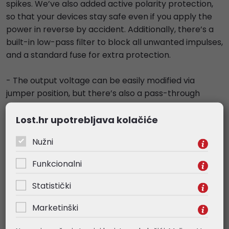
spikes. We’ve also added active polarity protection,
so that your devices stay safe even if you apply the
power in reverse by accident. Additionally, there’s a
built-in low-pass filter to block all unwanted impulses,
and a standard fuse for extra protection.
- The output voltage can be easily modified via
jumper position, but there’s also a pass-through
mode – in case if you don’t need input voltage
regulation. Remember: preventing a crisis is always
Lost.hr upotrebljava kolačiće
cheaper than fixing it!
Nužni
Specifications
Funkcionalni
- Product code: APA-1
- Can be used indoors: Yes
Statistički
- Can be used outdoors: Yes
Marketinški
- Certification: CE, E-MARK, EAC, ROHS
- Cooling type: Passive