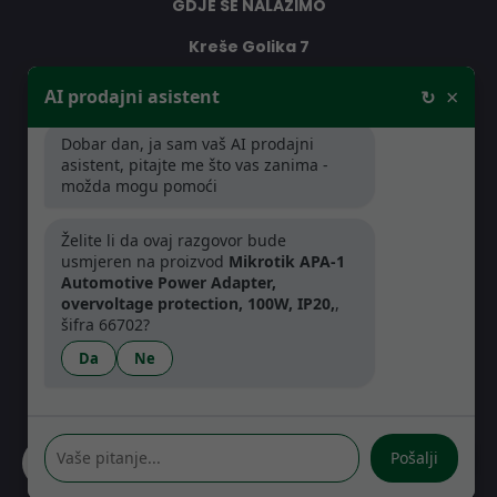
GDJE SE NALAZIMO
Kreše Golika 7
10000 Zagreb
×
AI prodajni asistent
↻
Hrvatska
Dobar dan, ja sam vaš AI prodajni
asistent, pitajte me što vas zanima -
RADNO VRIJEME
možda mogu pomoći
Pon-Čet: 08:30 - 16:30h
Želite li da ovaj razgovor bude
Pet: 08:30 - 16:00h
usmjeren na proizvod
Mikrotik APA-1
Automotive Power Adapter,
overvoltage protection, 100W, IP20,
,
šifra 66702?
Da
Ne
Pošalji