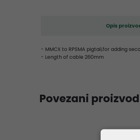
Opis proizvo
- MMCX to RPSMA pigtail,for adding sec
- Length of cable 260mm
Povezani proizvod