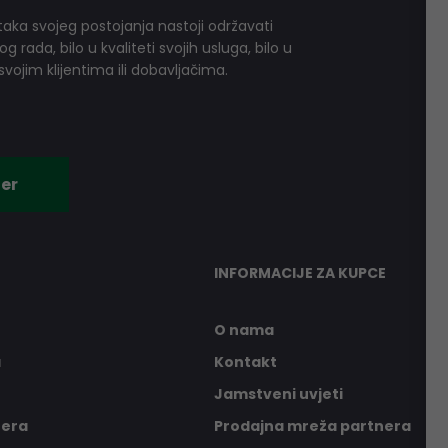
aka svojeg postojanja nastoji održavati
 rada, bilo u kvaliteti svojih usluga, bilo u
vojim klijentima ili dobavljačima.
er
INFORMACIJE ZA KUPCE
O nama
a
Kontakt
Jamstveni uvjeti
nera
Prodajna mreža partnera