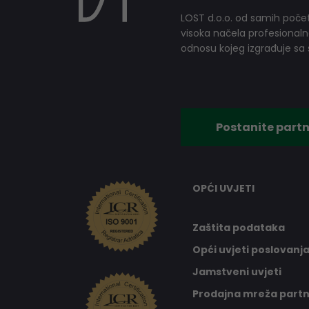
LOST d.o.o. od samih počet
visoka načela profesionalnog
odnosu kojeg izgrađuje sa s
Postanite partn
OPĆI UVJETI
Zaštita podataka
Opći uvjeti poslovanj
Jamstveni uvjeti
Prodajna mreža part