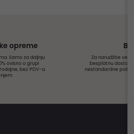
čke opreme
Be
ma. Samo za daljnju
Za narudžbe veće
% ovisno o grupi
besplatnu dostavu r
rodajne, bez PDV-a.
nestandardne pošiljk
enjem