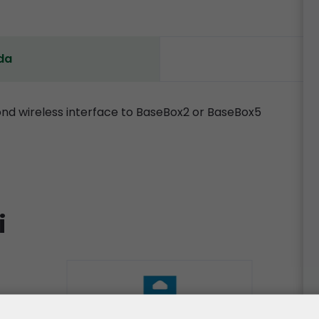
da
ond wireless interface to BaseBox2 or BaseBox5
i