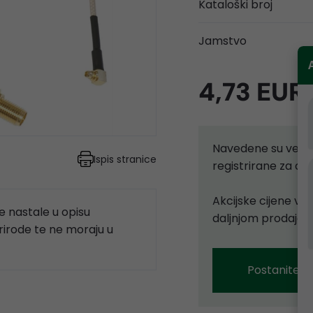
Kataloški broj
Jamstvo
4,73 EUR
Navedene su velep
Ispis stranice
registrirane za d
Akcijske cijene vr
 nastale u opisu
daljnjom prodajom
prirode te ne moraju u
Postanite p