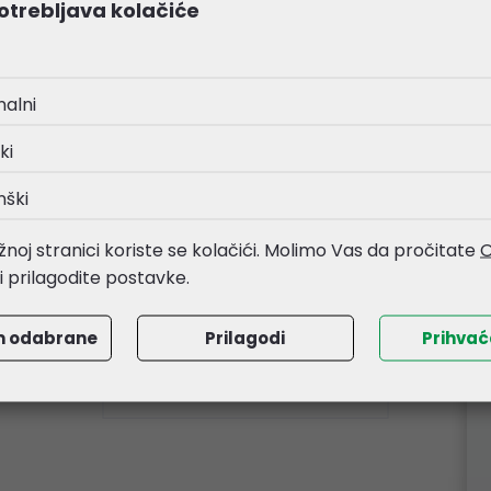
otrebljava kolačiće
nalni
ki
nški
EPSON
Epson tinta T66424 CISS-
noj stranici koriste se kolačići. Molimo Vas da pročitate
O
cyan (C13T66424A) 70ml
li prilagodite postavke.
7,69 €
m odabrane
Prilagodi
Prihva
Kataloški broj:
C13T66424A
Šifra:
26373