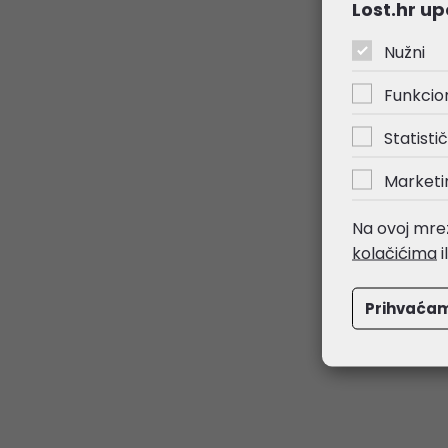
Lost.hr up
Nužni
Funkcio
Statistič
Marketi
Na ovoj mrež
kolačićima
i
Prihvaća