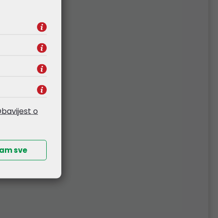
bavijest o
ćam sve