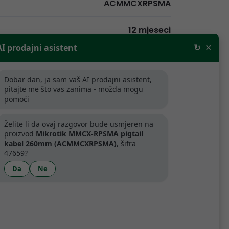
ACMMCXRPSMA
12 mjeseci
×
AI prodajni asistent
↻
Dobar dan, ja sam vaš AI prodajni asistent,
pitajte me što vas zanima - možda mogu
pomoći
rodajne cijene bez PDV-a. Za tvrtke
aljnju prodaju odobravamo popuste.
Želite li da ovaj razgovor bude usmjeren na
proizvod
Mikrotik MMCX-RPSMA pigtail
kabel 260mm (ACMMCXRPSMA)
, šifra
ijede samo za tvrtke koje se bave
47659?
.
Da
Ne
artner