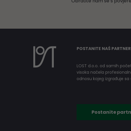
Obratite nam se s povjer
POSTANITE NAŠ PARTNER
LOST d.o.o. od samih počet
visoka načela profesionalnog
odnosu kojeg izgrađuje sa s
Postanite partn