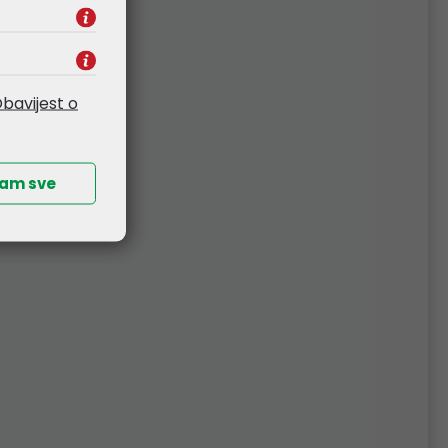
bavijest o
ćam sve
PRO
Mikrotik quickMOUNT PRO
HG)
za male antene (QMP)
5,33 €
Kataloški broj:
QMP
Šifra:
34879