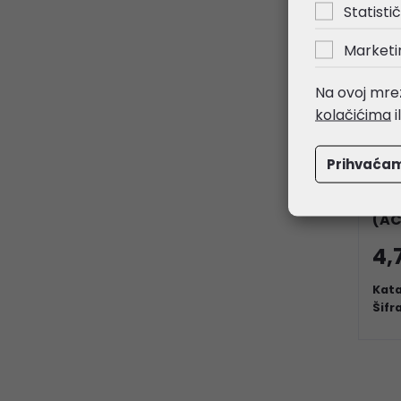
Statistič
Marketi
Na ovoj mrež
kolačićima
i
Prihvaća
Mik
pig
(A
4,
Kata
Šifr