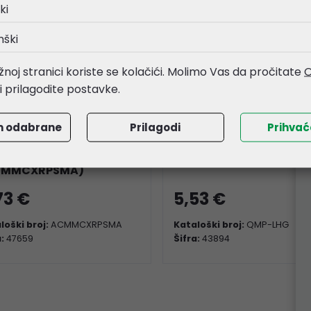
ki
nški
noj stranici koriste se kolačići. Molimo Vas da pročitate
O
li prilagodite postavke.
m odabrane
Prilagodi
Prihva
rotik MMCX-RPSMA
Mikrotik quickMOUNT 
tail kabel 260mm
za LHG antene (QMP-L
CMMCXRPSMA)
73 €
5,53 €
loški broj:
ACMMCXRPSMA
Kataloški broj:
QMP-LHG
a:
47659
Šifra:
43894