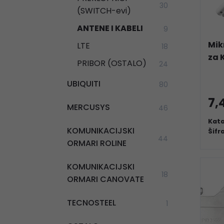
30
(SWITCH-evi)
ANTENE I KABELI
9
Mik
LTE
18
za 
PRIBOR (OSTALO)
24
UBIQUITI
80
7,
MERCUSYS
46
Kata
KOMUNIKACIJSKI
Šifr
44
ORMARI ROLINE
KOMUNIKACIJSKI
18
ORMARI CANOVATE
TECNOSTEEL
1