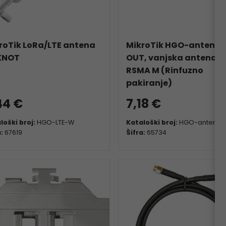
roTik LoRa/LTE antena
MikroTik HGO-antena-
KNOT
OUT, vanjska antena,
RSMA M (Rinfuzno
pakiranje)
44 €
7,18 €
loški broj:
HGO-LTE-W
Kataloški broj:
HGO-antenna
a:
67619
Šifra:
65734