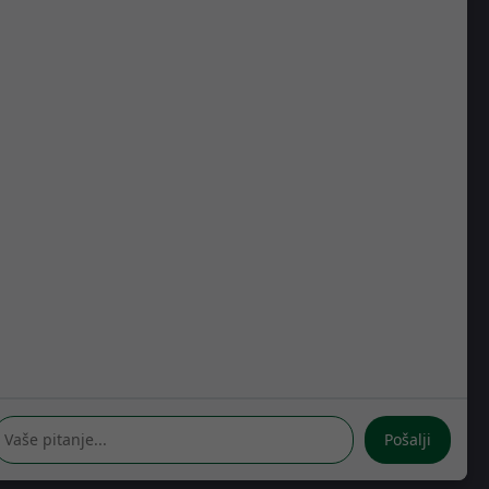
GDJE SE NALAZIMO
Kreše Golika 7
10000 Zagreb
Hrvatska
RADNO VRIJEME
Pon-Čet: 08:30 - 16:30h
Pet: 08:30 - 16:00h
Pošalji