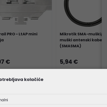
rail PRO - LtAP mini
Mikrotik SMA-muški/S
ja
muški antenski kabel, 
(SMASMA)
97 €
5,94 €
loški broj:
DRP-LTM
Kataloški broj:
SMASMA
a:
71234
Šifra:
45348
otrebljava kolačiće
SPRODAJA!
nalni