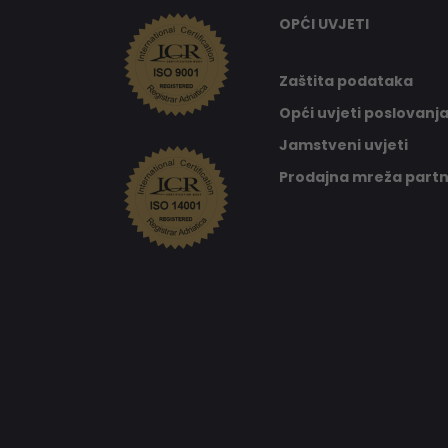
OPĆI UVJETI
Zaštita podataka
Opći uvjeti poslovanj
Jamstveni uvjeti
Prodajna mreža part