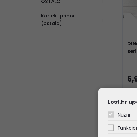
OSTALO
1
Kabeli i pribor
1
(ostalo)
DIN
seri
5,
Kata
Šifr
Lost.hr up
Nužni
RA
Funkcio