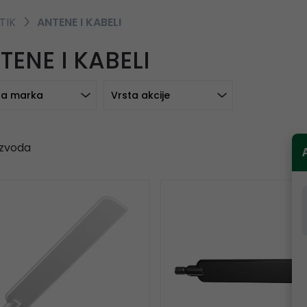
TIK
ANTENE I KABELI
TENE I KABELI
a marka
Vrsta akcije
zvoda