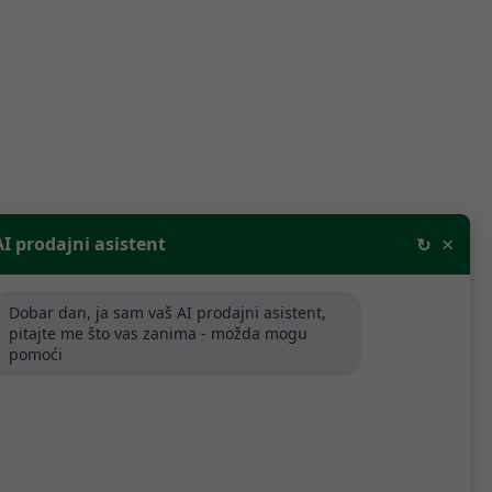
Poredaj po relevantnosti
×
AI prodajni asistent
↻
Dobar dan, ja sam vaš AI prodajni asistent,
pitajte me što vas zanima - možda mogu
pomoći