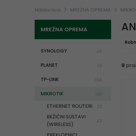
Naslovnica
MREŽNA OPREMA
MIKRO
AN
MREŽNA OPREMA
Robn
SYNOLOGY
40
PLANET
9
proi
29
TP-LINK
294
MIKROTIK
145
ETHERNET ROUTERI
22
BEŽIČNI SUSTAVI
42
(WIRELESS)
PREKLOPNICI