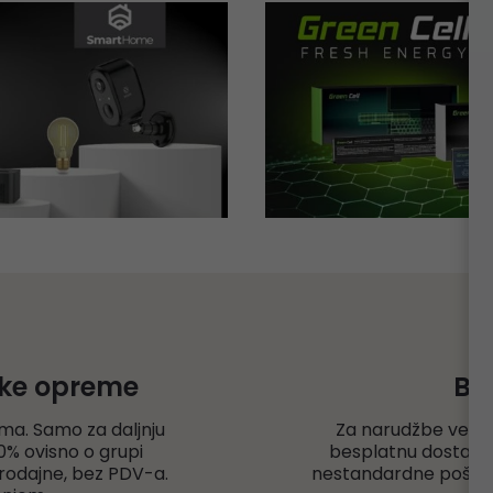
čke opreme
Be
ma. Samo za daljnju
Za narudžbe veće
% ovisno o grupi
besplatnu dostavu r
rodajne, bez PDV-a.
nestandardne pošiljk