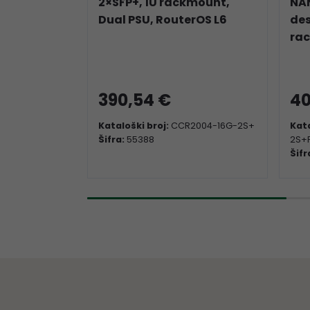
2×SFP+, 1U rackmount,
NAN
Dual PSU, RouterOS L6
des
rac
390,54 €
40
Kataloški broj:
CCR2004-16G-2S+
Kata
Šifra:
55388
2S+
Šifr