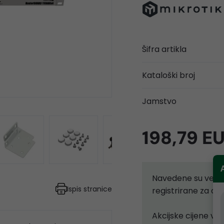
Šifra artikla
Kataloški broj
Jamstvo
198,79 E
Navedene su velep
Ispis stranice
registrirane za d
Akcijske cijene vr