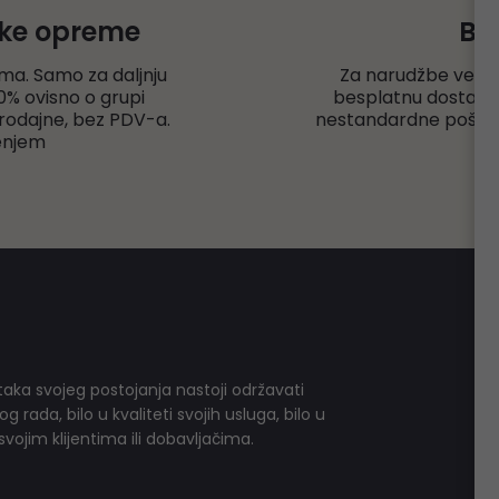
čke opreme
Be
ma. Samo za daljnju
Za narudžbe veće
% ovisno o grupi
besplatnu dostavu r
rodajne, bez PDV-a.
nestandardne pošiljk
enjem
aka svojeg postojanja nastoji održavati
 rada, bilo u kvaliteti svojih usluga, bilo u
vojim klijentima ili dobavljačima.