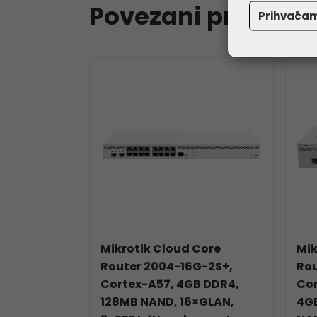
Povezani proizvod
Prihvaća
Mikrotik Cloud Core
Mik
Router 2004-16G-2S+,
Rou
Cortex-A57, 4GB DDR4,
Cor
128MB NAND, 16×GLAN,
4G