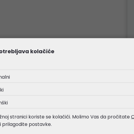
otrebljava kolačiće
nalni
ki
nški
noj stranici koriste se kolačići. Molimo Vas da pročitate
O
li prilagodite postavke.