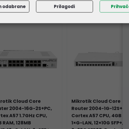
i
m odabrane
Prilagodi
Prihva
rotik Cloud Core
Mikrotik Cloud Core
ter 2004-16G-2S+PC,
Router 2004-1G-12S+2X
tex A57 1.7GHz CPU,
Cortex A57 CPU, 4GB R
B RAM, 128MB
1×G-LAN, 12×10G SFP+,