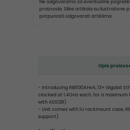
Ne odgovaramo za eventualne pogreške
proizvoda. Slike artikala su ilustrativne 
potpunosti odgovarati artiklima.
Opis proizvo
- Introducing RB1100AHx4, 13× Gigabit E
clocked at 1.4GHz each, for a maximum 
with AES128)
- Unit comes with 1U rackmount case, R
support)