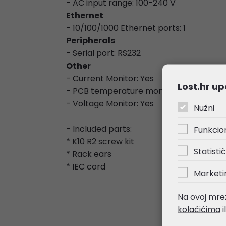
- AC input range: 100-240 V
Ethernet
- 10/100/1000 Ethernet ports: 1
Peripherals
- Serial port: RS232
Other
- Current Monitor: Yes
Lost.hr up
- PCB temperature monitor: Yes
- Voltage Monitor: Yes
Nužni
- Included parts:
Funkcio
* K10 R2 screw kit
Statistič
* Rack ears
* IEC cord
Marketi
Na ovoj mrež
kolačićima
i