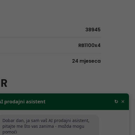
38945
RB1100x4
24 mjeseca
UR
×
AI prodajni asistent
↻
rodajne cijene bez PDV-a. Za tvrtke
aljnju prodaju odobravamo popuste.
Dobar dan, ja sam vaš AI prodajni asistent,
pitajte me što vas zanima - možda mogu
ijede samo za tvrtke koje se bave
pomoći