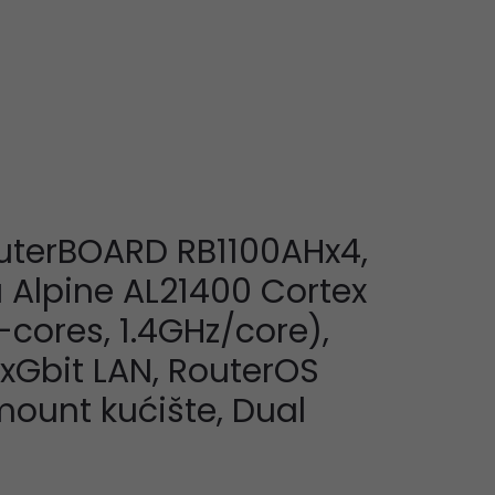
outerBOARD RB1100AHx4,
Alpine AL21400 Cortex
cores, 1.4GHz/core),
3xGbit LAN, RouterOS
mount kućište, Dual