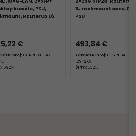
D,16×G-LAN, 2×SFP+,
2×25G SFP28, RouterOS 
ktop kućište, PSU,
1U rackmount case, Du
kmount, RouterOS L6
PSU
5,22 €
493,84 €
loški broj:
CCR2004-16G-
Kataloški broj:
CCR2004-1G-
PC
12S+2XS
a:
59214
Šifra:
53210