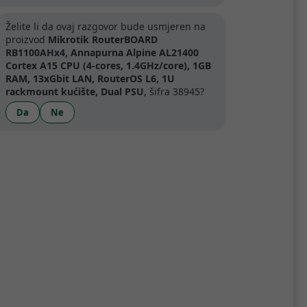
.
Želite li da ovaj razgovor bude usmjeren na
proizvod
Mikrotik RouterBOARD
RB1100AHx4, Annapurna Alpine AL21400
artner
Cortex A15 CPU (4-cores, 1.4GHz/core), 1GB
RAM, 13xGbit LAN, RouterOS L6, 1U
rackmount kućište, Dual PSU
, šifra 38945?
Da
Ne
Specifikacije
00 CPU with four Cortex A15 cores,
ardware acceleration (up to 2.2Gbps
h -48v DC telecom power and 802.3at/af