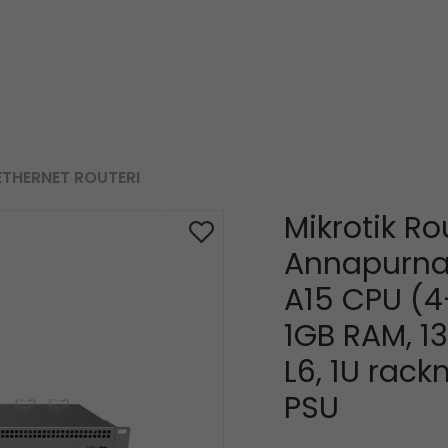
ETHERNET ROUTERI
Mikrotik R
Annapurna 
A15 CPU (4-
1GB RAM, 1
L6, 1U rack
PSU