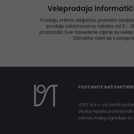
Veleprodaja informati
Prodaju vršimo isključivo pravnim osoba
prodaju odobravamo rabate od 5 - 20
proizvoda. Sve navedene cijene su velep
Obratite nam se s povjer
POSTANITE NAŠ PARTNER
LOST d.o.o. od samih počet
visoka načela profesionalnog
odnosu kojeg izgrađuje sa s