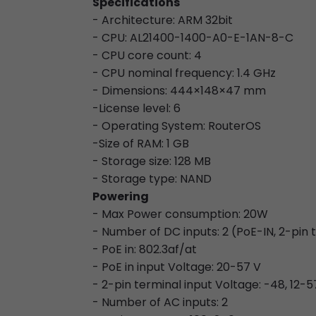
Specifications
- Architecture: ARM 32bit
- CPU: AL21400-1400-A0-E-1AN-8-C
- CPU core count: 4
- CPU nominal frequency: 1.4 GHz
- Dimensions: 444×148×47 mm
-License level: 6
- Operating System: RouterOS
-Size of RAM: 1 GB
- Storage size: 128 MB
- Storage type: NAND
Powering
- Max Power consumption: 20W
- Number of DC inputs: 2 (PoE-IN, 2-pin 
- PoE in: 802.3af/at
- PoE in input Voltage: 20-57 V
- 2-pin terminal input Voltage: -48, 12-5
- Number of AC inputs: 2