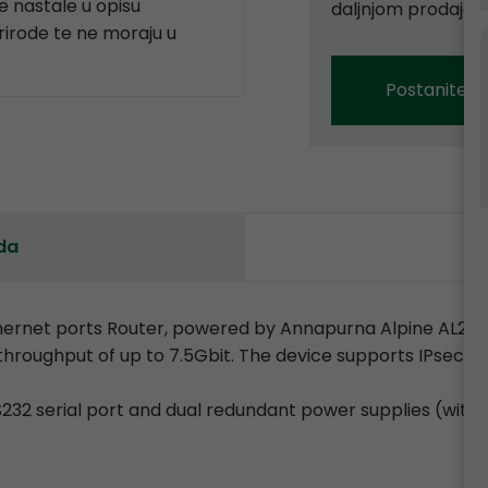
 nastale u opisu
daljnjom prodajom
prirode te ne moraju u
Postanite p
da
thernet ports Router, powered by Annapurna Alpine AL214
throughput of up to 7.5Gbit. The device supports IPsec h
S232 serial port and dual redundant power supplies (wit