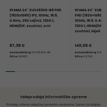
IIYAMA 24" XU2493HS-B6 FHD
IIYAMA 24" XUB2
(1920x1080) IPS, 100Hz, 16:9,
FHD (1920×1080) IP
0.5ms, 250 cd/m2, 1300:1,
100Hz, 16:9, 0.4ms
HDMI/DP, zvučnici, crni
1300:1, HDMI/DP, 
zvučnici, bijeli
87,38 €
140,06 €
Kataloški broj:
XU2493HS-B6
Kataloški broj:
XUB24
Šifra:
65883
Šifra:
63768
Veleprodaja informatičke opreme
Prodaju vršimo isključivo pravnim osobama. Samo za daljnju