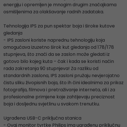
energiju i opremljen je mnogim drugim značajkama
osmišljenima za olakšavanje radnih zadataka.
Tehnologija IPS za pun spektar boja i široke kutove
gledanja
- IPS zasloni koriste naprednu tehnologiju koja
omogućava izuzetno širok kut gledanja od 178/178
stupnjeva, što znači da se zaslon može gledati iz
gotovo bilo kojeg kuta – čak i kada se koristi način
rada zakretanja 90 stupnjeva! Za razliku od
standardnih zaslona, IPS zasloni pružaju nevjerojatno
čistu sliku živopisnih boja, što ih čini idealnima za prikaz
fotografija, filmova i pretraživanje interneta, ali i za
profesionalne primjene koje zahtijevaju preciznost
boja i dosljednu svjetlinu u svakom trenutku.
Ugrađena USB-C priključna stanica
- Ovaj monitor tvrtke Philips ima ugrađenu priključnu