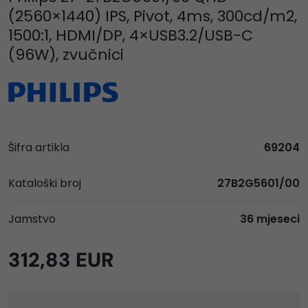
(2560×1440) IPS, Pivot, 4ms, 300cd/m2,
1500:1, HDMI/DP, 4×USB3.2/USB-C
(96W), zvučnici
Šifra artikla
69204
Kataloški broj
27B2G5601/00
Jamstvo
36 mjeseci
312,83 EUR