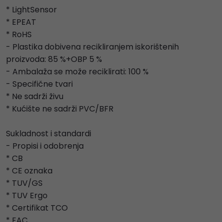
* LightSensor
* EPEAT
* RoHS
- Plastika dobivena recikliranjem iskorištenih
proizvoda: 85 %+OBP 5 %
- Ambalaža se može reciklirati: 100 %
- Specifične tvari
* Ne sadrži živu
* Kućište ne sadrži PVC/BFR
Sukladnost i standardi
- Propisi i odobrenja
* CB
* CE oznaka
* TUV/GS
* TUV Ergo
* Certifikat TCO
* EAC