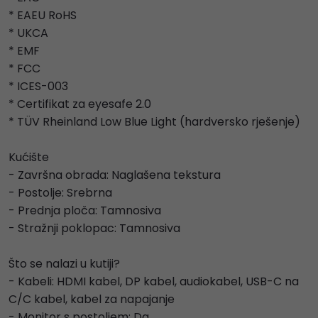
* EAEU RoHS
* UKCA
* EMF
* FCC
* ICES-003
* Certifikat za eyesafe 2.0
* TÜV Rheinland Low Blue Light (hardversko rješenje)
Kućište
- Završna obrada: Naglašena tekstura
- Postolje: Srebrna
- Prednja ploča: Tamnosiva
- Stražnji poklopac: Tamnosiva
Što se nalazi u kutiji?
- Kabeli: HDMI kabel, DP kabel, audiokabel, USB-C na
C/C kabel, kabel za napajanje
- Monitor s postoljem: Da