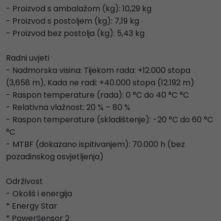
- Proizvod s ambalažom (kg): 10,29 kg
- Proizvod s postoljem (kg): 7,19 kg
- Proizvod bez postolja (kg): 5,43 kg
Radni uvjeti
- Nadmorska visina: Tijekom rada: +12.000 stopa
(3,658 m), Kada ne radi: +40.000 stopa (12.192 m)
- Raspon temperature (rada): 0 °C do 40 °C °C
- Relativna vlažnost: 20 % – 80 %
- Raspon temperature (skladištenje): -20 °C do 60 °C
°C
- MTBF (dokazano ispitivanjem): 70.000 h (bez
pozadinskog osvjetljenja)
Održivost
- Okoliš i energija
* Energy Star
* PowerSensor 2