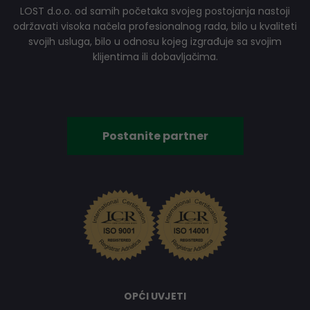
LOST d.o.o. od samih početaka svojeg postojanja nastoji
održavati visoka načela profesionalnog rada, bilo u kvaliteti
svojih usluga, bilo u odnosu kojeg izgrađuje sa svojim
klijentima ili dobavljačima.
Postanite partner
OPĆI UVJETI