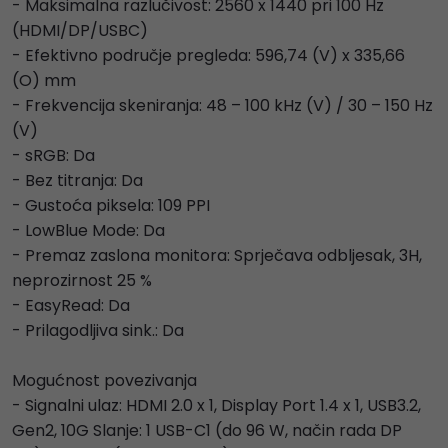
- Maksimalna razlučivost: 2560 x 1440 pri 100 Hz
(HDMI/DP/USBC)
- Efektivno područje pregleda: 596,74 (V) x 335,66
(O) mm
- Frekvencija skeniranja: 48 – 100 kHz (V) / 30 – 150 Hz
(V)
- sRGB: Da
- Bez titranja: Da
- Gustoća piksela: 109 PPI
- LowBlue Mode: Da
- Premaz zaslona monitora: Sprječava odbljesak, 3H,
neprozirnost 25 %
- EasyRead: Da
- Prilagodljiva sink.: Da
Mogućnost povezivanja
- Signalni ulaz: HDMI 2.0 x 1, Display Port 1.4 x 1, USB3.2,
Gen2, 10G Slanje: 1 USB-C1 (do 96 W, način rada DP