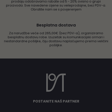
prodaju odobravamo rabate od 5 - 20% ovisno o grupi
proizvoda. Sve navedene cijene su veleprodajne, bez PDV-a.
Obratite nam se s povjerenjem
Besplatna dostava
Za narudžbe veće od 265,00€ (bez PDV-a), organiziramo
besplatnu dostavu robe. Izuzetak su komunikacijski ormari i
nestandardne pošiljke, čiju dostavu naplaćujemo prema veličini
pošiljke.
POSTANITE NAŠ PARTNER