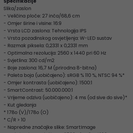
Specifikacije
Slika/zaslon
- Veličina ploče: 27 inča/68,6 cm
- Omjer širine i visine: 16:9
- Vrsta LCD zaslona: Tehnologija IPS
- Vrsta pozadinskog osvjetljenja: W-LED sustav
- Razmak piksela: 0,2331 x 0,2331 mm
- Optimalna rezolucija: 2560 x 1440 pri 60 Hz
- Svjetlina: 300 cd/m2
- Boje zaslona: 16,7 M (prirodna 8-bitna)
- Paleta boja (uobičajeno): sRGB % 110 %, NTSC 94 %*
- Omjer kontrasta (uobičajeno): 1500:1
- SmartContrast: 50.000.000:1
- Vrijeme odziva (uobičajeno): 4 ms (od sive do sive)*
- Kut gledanja
* 178o (V)/178o (O)
* C/R > 10
- Napredne značajke slike: SmartImage