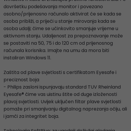
dovršetku podešavanja monitor i povezano
osobno/prijenosno računalo aktivirat će se kada se
osoba približi, a prijeći u stanje mirovanja kada se
osoba udalji; čime se učinkovito smanjuje vrijeme u
aktivnom stanju. Udaljenost za prepoznavanje može
se postaviti na 50, 75 i do 120 cm od prijenosnog
računala korisnika. Imajte na umu da mora biti
instaliran Windows 11.
Zaštita od plave svjetlosti s certifikatom Eyesafe i
preciznost boja
- Philips zasloni ispunjavaju standard TUV Rheinland
Eyesafe® čime vas uistinu štite od duge izloženosti
plavoj svjetlosti. Uvijek uključen filtar plave svjetlosti
pomaže pri smanjivanju digitalnog naprezanja očiju, ali
i jamči za integritet boja.
Tehnologija SoftBlue: za ugodniji doživljaj gledanja