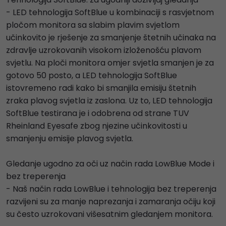
- LED tehnologija SoftBlue u kombinaciji s rasvjetnom
pločom monitora sa slabim plavim svjetlom
učinkovito je rješenje za smanjenje štetnih učinaka na
zdravlje uzrokovanih visokom izloženošću plavom
svjetlu. Na ploči monitora omjer svjetla smanjen je za
gotovo 50 posto, a LED tehnologija SoftBlue
istovremeno radi kako bi smanjila emisiju štetnih
zraka plavog svjetla iz zaslona. Uz to, LED tehnologija
SoftBlue testirana je i odobrena od strane TUV
Rheinland Eyesafe zbog njezine učinkovitosti u
smanjenju emisije plavog svjetla.
Gledanje ugodno za oči uz način rada LowBlue Mode i
bez treperenja
- Naš način rada LowBlue i tehnologija bez treperenja
razvijeni su za manje naprezanja i zamaranja očiju koji
su često uzrokovani višesatnim gledanjem monitora.