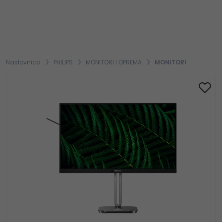
Naslovnica
PHILIPS
MONITORI I OPREMA
MONITORI