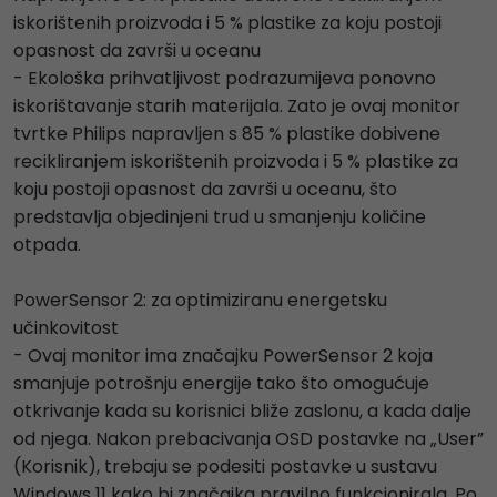
iskorištenih proizvoda i 5 % plastike za koju postoji
opasnost da završi u oceanu
- Ekološka prihvatljivost podrazumijeva ponovno
iskorištavanje starih materijala. Zato je ovaj monitor
tvrtke Philips napravljen s 85 % plastike dobivene
recikliranjem iskorištenih proizvoda i 5 % plastike za
koju postoji opasnost da završi u oceanu, što
predstavlja objedinjeni trud u smanjenju količine
otpada.
PowerSensor 2: za optimiziranu energetsku
učinkovitost
- Ovaj monitor ima značajku PowerSensor 2 koja
smanjuje potrošnju energije tako što omogućuje
otkrivanje kada su korisnici bliže zaslonu, a kada dalje
od njega. Nakon prebacivanja OSD postavke na „User”
(Korisnik), trebaju se podesiti postavke u sustavu
Windows 11 kako bi značajka pravilno funkcionirala. Po