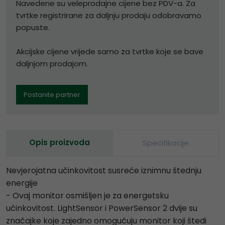
Navedene su veleprodajne cijene bez PDV-a. Za
tvrtke registrirane za daljnju prodaju odobravamo
popuste.
Akcijske cijene vrijede samo za tvrtke koje se bave
daljnjom prodajom.
Postanite partner
Opis proizvoda
Specifikacije
Nevjerojatna učinkovitost susreće iznimnu štednju
energije
- Ovaj monitor osmišljen je za energetsku
učinkovitost. LightSensor i PowerSensor 2 dvije su
značajke koje zajedno omogućuju monitor koji štedi