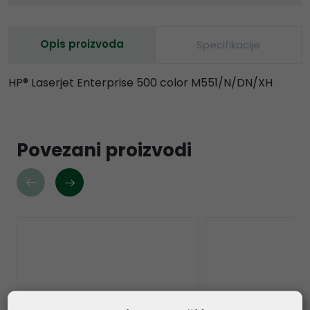
Opis proizvoda
Specifikacije
HP® Laserjet Enterprise 500 color M551/N/DN/XH
Povezani proizvodi