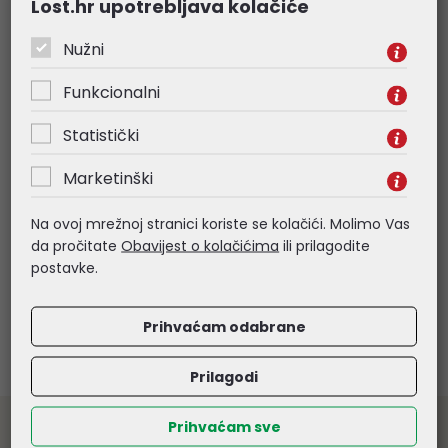
Lost.hr upotrebljava kolačiće
Nužni
Funkcionalni
Statistički
Print-Team kompatibilno za
Print-Team kompa
Canon C-EXV 40 crni toner
Canon CLI-551XL B
Marketinški
28,68 €
1,54 €
Na ovoj mrežnoj stranici koriste se kolačići. Molimo Vas
da pročitate
Obavijest o kolačićima
ili prilagodite
Kataloški broj:
750096
Kataloški broj:
751036
postavke.
Šifra:
27003
Šifra:
31633
Prihvaćam odabrane
Prilagodi
Prihvaćam sve
Veleprodaja informatičke opreme