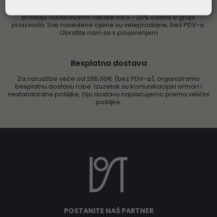
Prodaju vršimo isključivo pravnim osobama. Samo za daljnju
prodaju odobravamo rabate od 5 - 20% ovisno o grupi
proizvoda. Sve navedene cijene su veleprodajne, bez PDV-a.
Obratite nam se s povjerenjem
Besplatna dostava
Za narudžbe veće od 265,00€ (bez PDV-a), organiziramo
besplatnu dostavu robe. Izuzetak su komunikacijski ormari i
nestandardne pošiljke, čiju dostavu naplaćujemo prema veličini
pošiljke.
POSTANITE NAŠ PARTNER