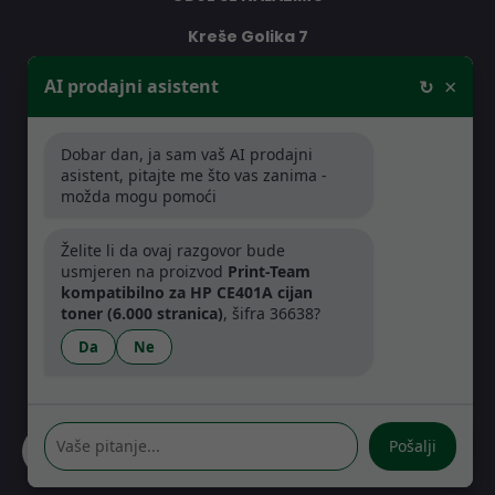
Kreše Golika 7
10000 Zagreb
×
AI prodajni asistent
↻
Hrvatska
Dobar dan, ja sam vaš AI prodajni
RADNO VRIJEME
asistent, pitajte me što vas zanima -
možda mogu pomoći
Pon-Čet: 08:30 - 16:30h
Pet: 08:30 - 16:00h
Želite li da ovaj razgovor bude
usmjeren na proizvod
Print-Team
kompatibilno za HP CE401A cijan
toner (6.000 stranica)
, šifra 36638?
Da
Ne
Pošalji