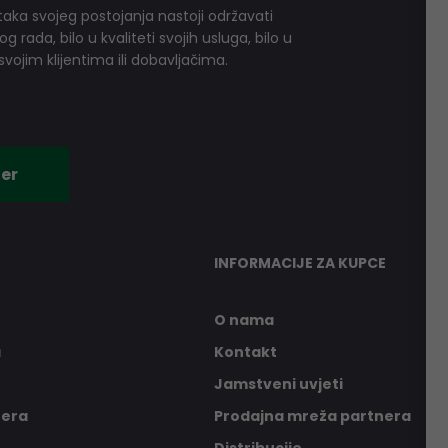
aka svojeg postojanja nastoji održavati
 rada, bilo u kvaliteti svojih usluga, bilo u
vojim klijentima ili dobavljačima.
er
INFORMACIJE ZA KUPCE
O nama
a
Kontakt
Jamstveni uvjeti
nera
Prodajna mreža partnera