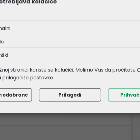
otrebljava kolačiće
nalni
ki
nški
nt-Team kompatibilno
Print-Team kompatibi
Canon CLI-551XL BK
za Canon CLI-551XL C t
noj stranici koriste se kolačići. Molimo Vas da pročitate
O
ta
li prilagodite postavke.
54 €
1,54 €
m odabrane
Prilagodi
Prihva
loški broj:
751036
Kataloški broj:
751037
a:
31633
Šifra:
31634