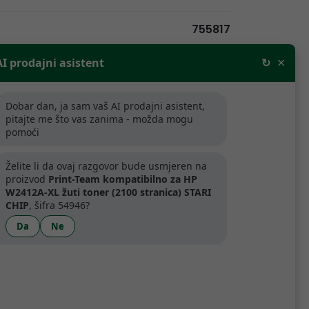
755817
×
AI prodajni asistent
↻
R
Dobar dan, ja sam vaš AI prodajni asistent,
pitajte me što vas zanima - možda mogu
pomoći
rodajne cijene bez PDV-a. Za tvrtke
aljnju prodaju odobravamo popuste.
Želite li da ovaj razgovor bude usmjeren na
proizvod
Print-Team kompatibilno za HP
ijede samo za tvrtke koje se bave
W2412A-XL žuti toner (2100 stranica) STARI
.
CHIP
, šifra 54946?
Da
Ne
artner