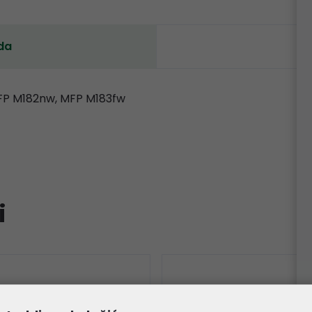
da
MFP M182nw, MFP M183fw
i