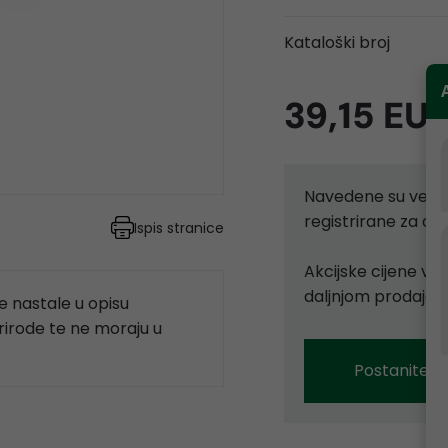
Kataloški broj
39,15 EU
Navedene su velep
registrirane za d
Ispis stranice
Akcijske cijene vr
daljnjom prodajom
 nastale u opisu
prirode te ne moraju u
Postanite p