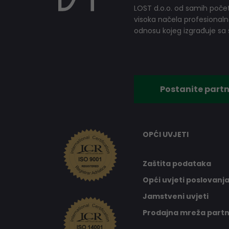
LOST d.o.o. od samih počet
visoka načela profesionalnog
odnosu kojeg izgrađuje sa s
Postanite partn
OPĆI UVJETI
Zaštita podataka
Opći uvjeti poslovanj
Jamstveni uvjeti
Prodajna mreža part