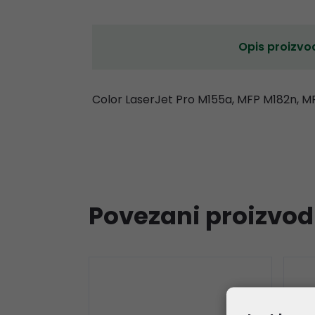
Opis proizvo
Color LaserJet Pro M155a, MFP M182n, 
Povezani proizvod