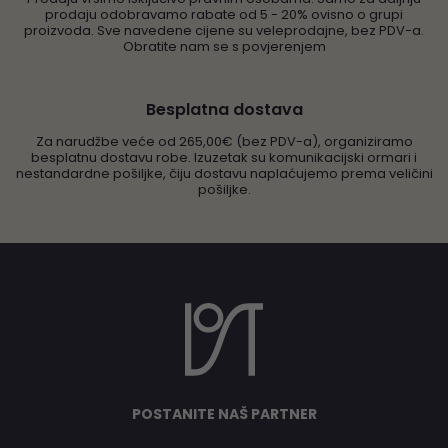
prodaju odobravamo rabate od 5 - 20% ovisno o grupi
proizvoda. Sve navedene cijene su veleprodajne, bez PDV-a.
Obratite nam se s povjerenjem
Besplatna dostava
Za narudžbe veće od 265,00€ (bez PDV-a), organiziramo
besplatnu dostavu robe. Izuzetak su komunikacijski ormari i
nestandardne pošiljke, čiju dostavu naplaćujemo prema veličini
pošiljke.
POSTANITE NAŠ PARTNER