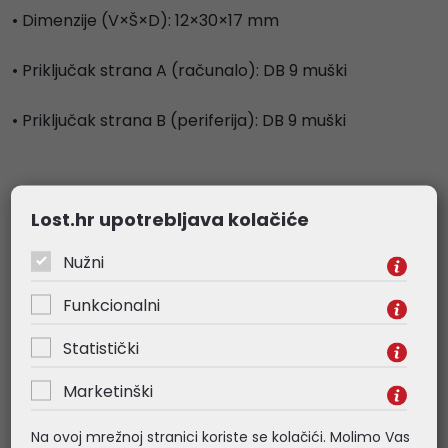
• Dimenzije (V×Š×D): 12×30×17 mm
• Priključak strana A (računalo): DB 9 muški
• Priključak strana B (periferija): DB 9 muški
Povezani proizvodi
Lost.hr upotrebljava kolačiće
Nužni
Funkcionalni
RASPRODAJA
Statistički
Marketinški
Na ovoj mrežnoj stranici koriste se kolačići. Molimo Vas