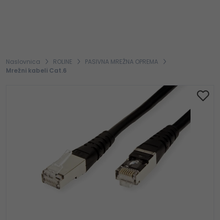
Naslovnica
ROLINE
PASIVNA MREŽNA OPREMA
Mrežni kabeli Cat.6