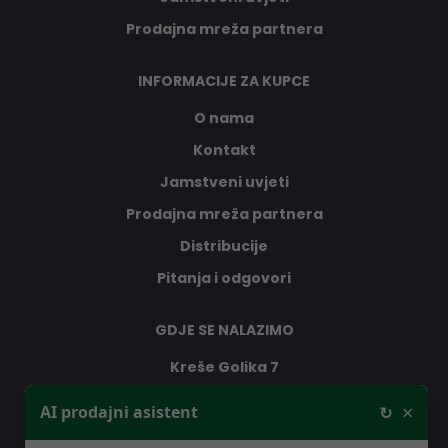
Prodajna mreža partnera
INFORMACIJE ZA KUPCE
O nama
Kontakt
Jamstveni uvjeti
Prodajna mreža partnera
Distribucije
Pitanja i odgovori
GDJE SE NALAZIMO
Kreše Golika 7
10000 Zagreb
×
AI prodajni asistent
↻
Hrvatska