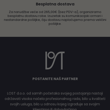
Besplatna dostava
Za narudžbe veće od 265,00€ (bez PDV-a), organiziramo
besplatnu dostavu robe. Izuzetak su komunikacijski ormari i
nestandardne pošiljke, čiju dostavu naplaćujemo prema veličini
pošiljke.
POSTANITE NAŠ PARTNER
LOST d.o.o. od samih početaka svojeg postojanja nastoji
održavati visoka načela profesionalnog rada, bilo u kvaliteti
svojih usluga, bilo u odnosu kojeg izgrađuje sa svojim
klijentima ili dobavljačima.