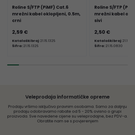
Roline S/FTP (PiMF) Cat.6
Roline S/FTP (PiMF
mrežni kabel oklopljeni, 0.5m,
mrežni kabel oklo
crni
sivi
2,59 €
2,50 €
Kataloški broj:
21.15.1325
Kataloški broj:
21.15.0
Šifra:
21.15.1325
Šifra:
21.15.0830
Veleprodaja informatičke opreme
Prodaju vršimo isključivo pravnim osobama. Samo za daljnju
prodaju odobravamo rabate od 5 - 20% ovisno o grupi
proizvoda. Sve navedene cijene su veleprodajne, bez PDV-a.
Obratite nam se s povjerenjem