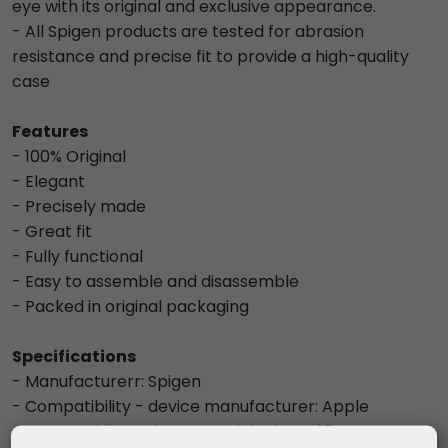
eye with its original and exclusive appearance.
- All Spigen products are tested for abrasion
resistance and precise fit to provide a high-quality
case
Features
- 100% Original
- Elegant
- Precisely made
- Great fit
- Fully functional
- Easy to assemble and disassemble
- Packed in original packaging
Specifications
- Manufacturerr: Spigen
- Compatibility - device manufacturer: Apple
- Compatibility - device model: iPhone 15 Plus