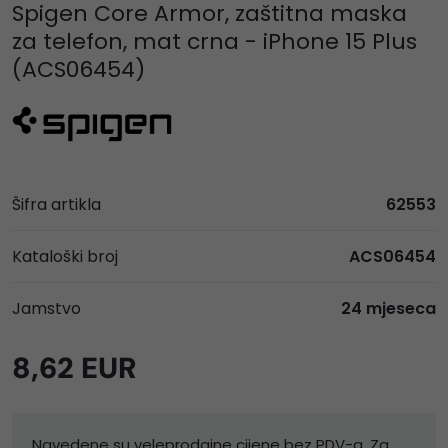
Spigen Core Armor, zaštitna maska
za telefon, mat crna - iPhone 15 Plus
(ACS06454)
Šifra artikla
62553
Kataloški broj
ACS06454
Jamstvo
24 mjeseca
8,62 EUR
Navedene su veleprodajne cijene bez PDV-a. Za