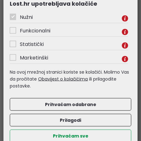
- Type: Back case
Lost.hr upotrebljava kolačiće
- Color: Matte Black
Nužni
Package includes
Funkcionalni
- 1 x Spigen Core Armor Case
Statistički
Marketinški
Povezani proizvodi
Na ovoj mrežnoj stranici koriste se kolačići. Molimo Vas
da pročitate
Obavijest o kolačićima
ili prilagodite
postavke.
AKCIJA !!!
AKCIJA !!!
Prihvaćam odabrane
Prilagodi
Prihvaćam sve