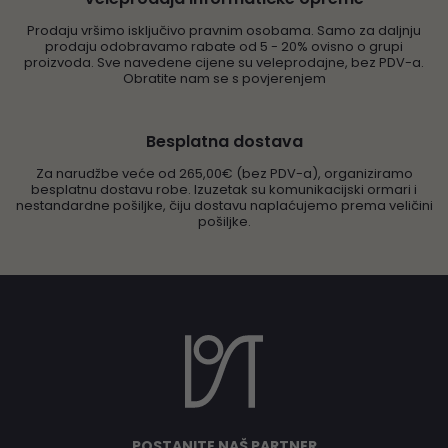
Prodaju vršimo isključivo pravnim osobama. Samo za daljnju
prodaju odobravamo rabate od 5 - 20% ovisno o grupi
proizvoda. Sve navedene cijene su veleprodajne, bez PDV-a.
Obratite nam se s povjerenjem
Besplatna dostava
Za narudžbe veće od 265,00€ (bez PDV-a), organiziramo
besplatnu dostavu robe. Izuzetak su komunikacijski ormari i
nestandardne pošiljke, čiju dostavu naplaćujemo prema veličini
pošiljke.
POSTANITE NAŠ PARTNER