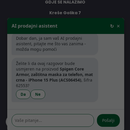
GDJE SE NALAZIMO
Kreše Golika 7
10000 Zagreb
×
AI prodajni asistent
↻
Hrvatska
Dobar dan, ja sam vaš AI prodajni
asistent, pitajte me što vas zanima -
RADNO VRIJEME
možda mogu pomoći
Pon-Čet: 08:30 - 16:30h
Želite li da ovaj razgovor bude
Pet: 08:30 - 16:00h
usmjeren na proizvod
Spigen Core
Armor, zaštitna maska za telefon, mat
crna - iPhone 15 Plus (ACS06454)
, šifra
62553?
Da
Ne
Pošalji