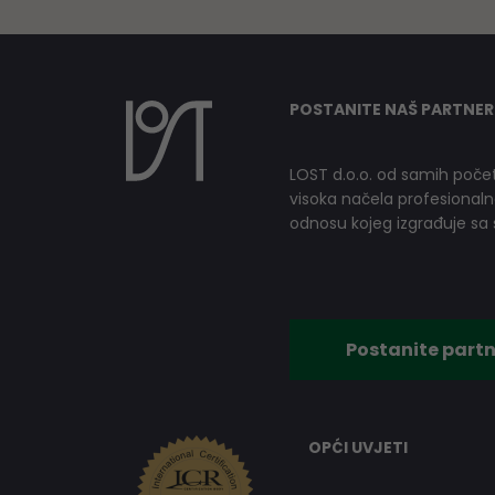
POSTANITE NAŠ PARTNER
LOST d.o.o. od samih počet
visoka načela profesionalnog
odnosu kojeg izgrađuje sa s
Postanite partn
OPĆI UVJETI