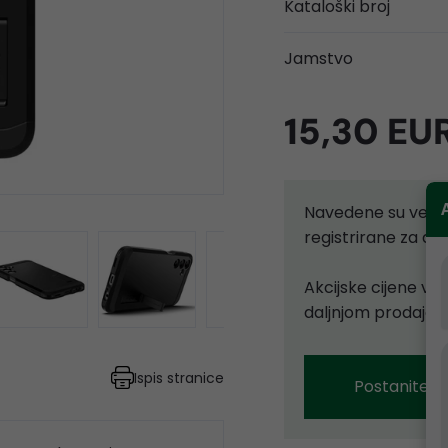
Kataloški broj
Jamstvo
15,30 EU
Navedene su velep
registrirane za d
Akcijske cijene vr
daljnjom prodajom
Ispis stranice
Postanite p