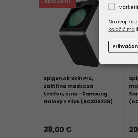
AKCIJA !!!
AKC
Marketi
Na ovoj mrež
kolačićima
i
Prihvaća
Spigen Air Skin Pro,
Spi
zaštitna maska za
mas
telefon, crna - Samsung
Sam
Galaxy Z Flip5 (ACS06239)
(A
38,00 €
20