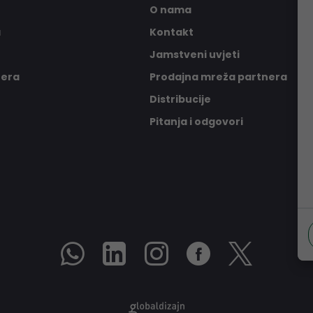
O nama
a
Kontakt
Jamstveni uvjeti
nera
Prodajna mreža partnera
Distribucije
Pitanja i odgovori