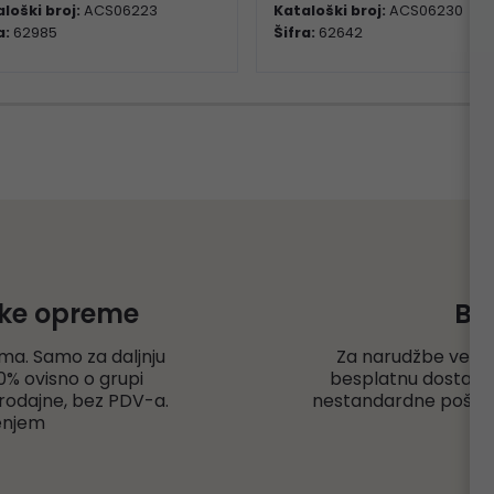
loški broj:
ACS06223
Kataloški broj:
ACS06230
a:
62985
Šifra:
62642
čke opreme
Be
ma. Samo za daljnju
Za narudžbe veće
% ovisno o grupi
besplatnu dostavu r
rodajne, bez PDV-a.
nestandardne pošiljk
enjem