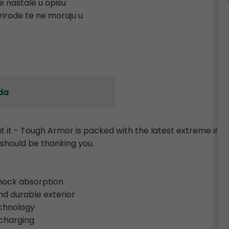
 nastale u opisu
prirode te ne moraju u
da
 at it - Tough Armor is packed with the latest extreme im
 should be thanking you.
hock absorption
and durable exterior
echnology
 charging