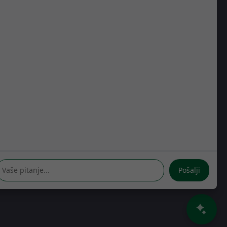
Kreše Golika 7
10000 Zagreb
Hrvatska
RADNO VRIJEME
Pon-Čet: 08:30 - 16:30h
Pet: 08:30 - 16:00h
Pošalji