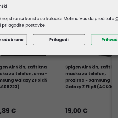
IJA !!!
AKCIJA !!!
nški
noj stranici koriste se kolačići. Molimo Vas da pročitate
O
li prilagodite postavke.
m odabrane
Prilagodi
Prihva
gen Air Skin, zaštitna
Spigen Air Skin, zaštitn
ka za telefon, crna -
maska za telefon,
sung Galaxy Z Fold5
prozirna - Samsung
CS06223)
Galaxy Z Flip5 (ACS062
,89 €
19,00 €