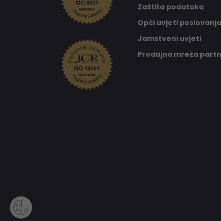
Zaštita podataka
Opći uvjeti poslovanj
Jamstveni uvjeti
Prodajna mreža part