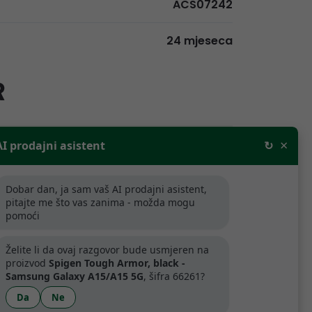
ACS07242
24 mjeseca
R
×
AI prodajni asistent
↻
rodajne cijene bez PDV-a. Za tvrtke
aljnju prodaju odobravamo popuste.
Dobar dan, ja sam vaš AI prodajni asistent,
ijede samo za tvrtke koje se bave
pitajte me što vas zanima - možda mogu
pomoći
.
Želite li da ovaj razgovor bude usmjeren na
proizvod
Spigen Tough Armor, black -
artner
Samsung Galaxy A15/A15 5G
, šifra 66261?
Da
Ne