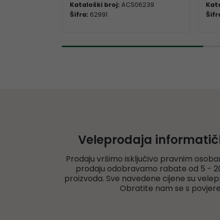
Kataloški broj:
ACS06239
Kata
Šifra:
62991
Šifr
Veleprodaja informati
Prodaju vršimo isključivo pravnim osoba
prodaju odobravamo rabate od 5 - 20
proizvoda. Sve navedene cijene su velep
Obratite nam se s povjer