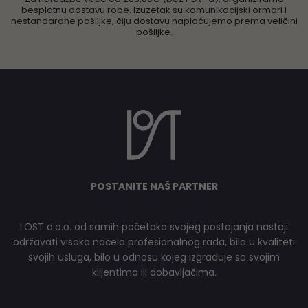
besplatnu dostavu robe. Izuzetak su komunikacijski ormari i
nestandardne pošiljke, čiju dostavu naplaćujemo prema veličini
pošiljke.
POSTANITE NAŠ PARTNER
LOST d.o.o. od samih početaka svojeg postojanja nastoji
održavati visoka načela profesionalnog rada, bilo u kvaliteti
svojih usluga, bilo u odnosu kojeg izgrađuje sa svojim
klijentima ili dobavljačima.