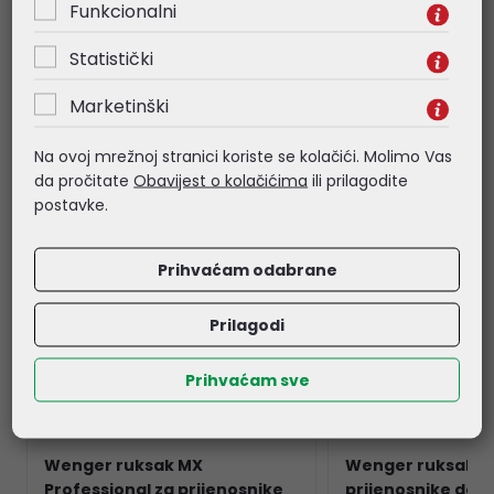
Funkcionalni
Povezani proizvodi
Statistički
Marketinški
Na ovoj mrežnoj stranici koriste se kolačići. Molimo Vas
da pročitate
Obavijest o kolačićima
ili prilagodite
postavke.
Prihvaćam odabrane
Prilagodi
Prihvaćam sve
Wenger ruksak MX
Wenger ruksak C
Professional za prijenosnike
prijenosnike do 17