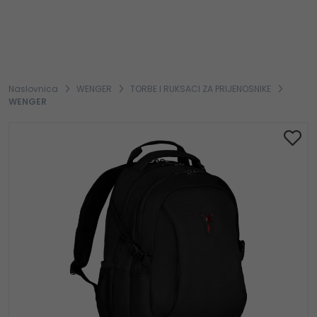
Naslovnica
WENGER
TORBE I RUKSACI ZA PRIJENOSNIKE
WENGER