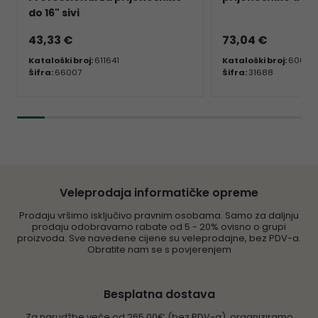
do 16" sivi
43,33 €
73,04 €
Kataloški broj:
611641
Kataloški broj:
60063
Šifra:
66007
Šifra:
31688
Veleprodaja informatičke opreme
Prodaju vršimo isključivo pravnim osobama. Samo za daljnju
prodaju odobravamo rabate od 5 - 20% ovisno o grupi
proizvoda. Sve navedene cijene su veleprodajne, bez PDV-a.
Obratite nam se s povjerenjem
Besplatna dostava
Za narudžbe veće od 265,00€ (bez PDV-a), organiziramo