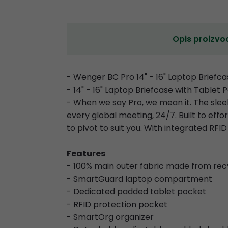
Opis proizvo
- Wenger BC Pro 14" - 16" Laptop Briefc
- 14" - 16" Laptop Briefcase with Tablet 
- When we say Pro, we mean it. The sleek
every global meeting, 24/7. Built to eff
to pivot to suit you. With integrated RFID
Features
- 100% main outer fabric made from rec
- SmartGuard laptop compartment
- Dedicated padded tablet pocket
- RFID protection pocket
- SmartOrg organizer