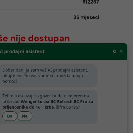
612267
36 mjeseci
še nije dostupan
×
AI prodajni asistent
↻
rodajne cijene bez PDV-a. Za tvrtke
aljnju prodaju odobravamo popuste.
Dobar dan, ja sam vaš AI prodajni asistent,
pitajte me što vas zanima - možda mogu
pomoći
ijede samo za tvrtke koje se bave
.
Želite li da ovaj razgovor bude usmjeren na
proizvod
Wenger torba BC Refresh BC Pro za
prijenosnike do 16", crna
, šifra 65196?
artner
Da
Ne