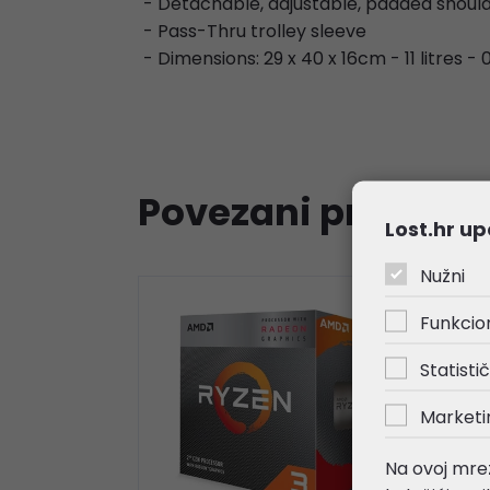
- Detachable, adjustable, padded shoul
- Pass-Thru trolley sleeve
- Dimensions: 29 x 40 x 16cm - 11 litres - 
Povezani proizvod
Lost.hr up
Nužni
Funkcio
Statistič
Marketi
Na ovoj mrež