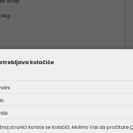
der strap
0.9kg
i
otrebljava kolačiće
nalni
ki
nški
noj stranici koriste se kolačići. Molimo Vas da pročitate
O