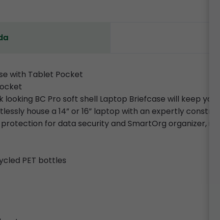
da
ase with Tablet Pocket
Pocket
 looking BC Pro soft shell Laptop Briefcase will keep you
ortlessly house a 14” or 16” laptop with an expertly const
 protection for data security and SmartOrg organizer, it’s 
ycled PET bottles