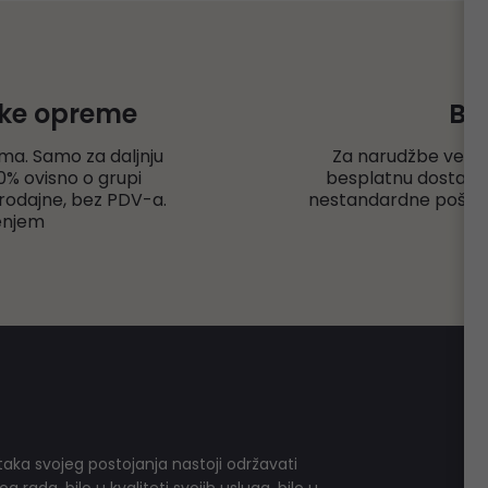
čke opreme
Be
ma. Samo za daljnju
Za narudžbe veće
% ovisno o grupi
besplatnu dostavu r
rodajne, bez PDV-a.
nestandardne pošiljk
enjem
aka svojeg postojanja nastoji održavati