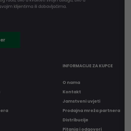
 rada, bilo u kvaliteti svojih usluga, bilo u
vojim klijentima ili dobavljačima.
er
INFORMACIJE ZA KUPCE
O nama
a
Kontakt
Jamstveni uvjeti
nera
Prodajna mreža partnera
Distribucije
Pitanja i odgovori