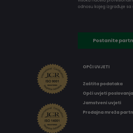
visoka načela profesionalnog
odnosu kojeg izgrađuje sa s
Postanite partn
OPĆI UVJETI
Zaštita podataka
Opći uvjeti poslovanj
Jamstveni uvjeti
Prodajna mreža part