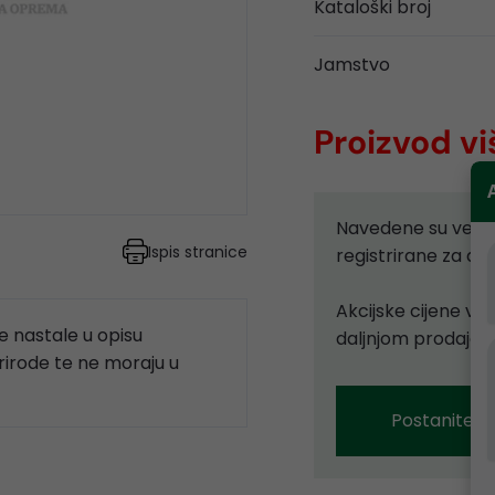
Kataloški broj
Jamstvo
Proizvod vi
Navedene su velep
Ispis stranice
registrirane za d
Akcijske cijene vr
 nastale u opisu
daljnjom prodajom
prirode te ne moraju u
Postanite p