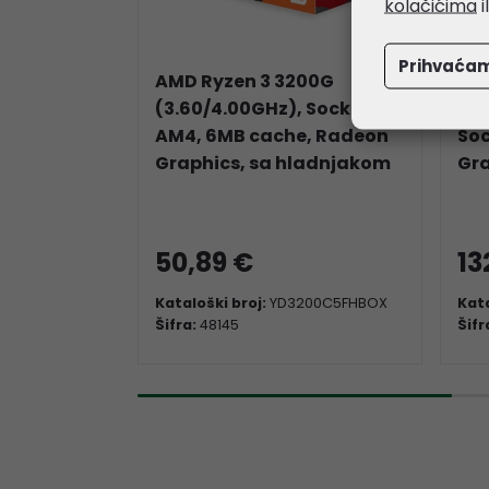
kolačićima
i
Prihvaća
AMD Ryzen 3 3200G
AM
(3.60/4.00GHz), Socket
(3.
AM4, 6MB cache, Radeon
So
Graphics, sa hladnjakom
Gra
50,89 €
13
Kataloški broj:
YD3200C5FHBOX
Kata
Šifra:
48145
Šifr