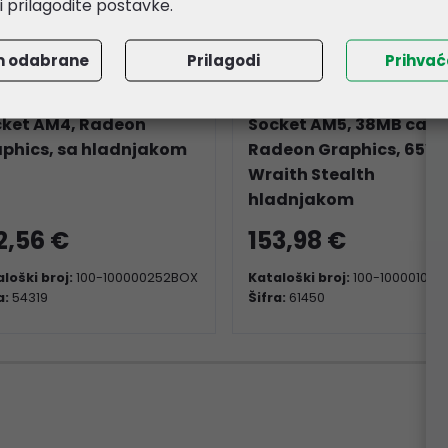
li prilagodite postavke.
m odabrane
Prilagodi
Prihva
D Ryzen 5 5600G
AMD Ryzen 5 7600 -
9GHz/4.4GHz), 6C/12T,
3.80/5.10GHz (6 Cores),
cket AM4, Radeon
Socket AM5, 38MB cach
phics, sa hladnjakom
Radeon Graphics, 65W,
Wraith Stealth
hladnjakom
2,56 €
153,98 €
loški broj:
100-100000252BOX
Kataloški broj:
100-100001015
a:
54319
Šifra:
61450