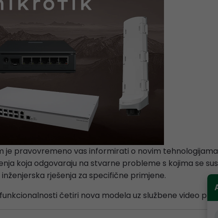
nam je pravovremeno vas informirati o novim tehnologijama 
ješenja koja odgovaraju na stvarne probleme s kojima se su
a inženjerska rješenja za specifične primjene.
unkcionalnosti četiri nova modela uz službene video prez