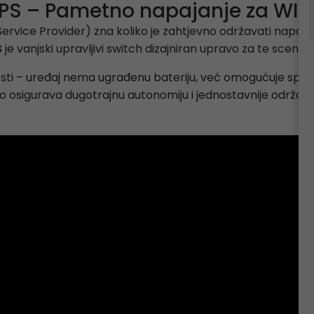
 UPS – Pametno napajanje za WIS
Service Provider) zna koliko je zahtjevno održavati napaj
S
je vanjski upravljivi switch dizajniran upravo za te scenarij
lnosti – uređaj nema ugrađenu bateriju, već omogućuje spaja
 osigurava dugotrajnu autonomiju i jednostavnije održavanj