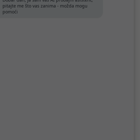
P točke
pitajte me što vas zanima - možda mogu
pomoći
anje na teško dostupnim
e.
nje vanjskih baterija velikog
e, dok IP54 kućište štiti