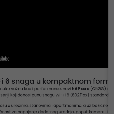
i-Fi 6 snaga u kompaktnom form
ednako važna kao i performanse, novi
hAP ax s
(C52iG) nudi
seriji koji donosi punu snagu Wi-Fi 6 (802.11ax) standarda
tažu u uredima, stanovima i apartmanima, a uz bežične pe
nost za napajanje dodatnog uređaja, poput kamere ili a