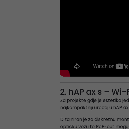
2. hAP ax s – W
Za projekte gdje je estetika j
najkompaktniji uređaj u hAP ax 
Dizajniran je za diskretnu mon
optičku vezu te PoE-out moguć