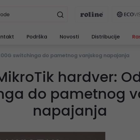
ntakt
Podrška
Novosti
Distribucije
Ra
d 100G switchinga do pametnog vanjskog napajanja
MikroTik hardver: O
inga do pametnog v
napajanja