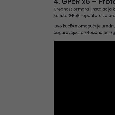
4. GPeR x6 – Pro
Urednost ormara i instalacija k
koriste GPeR repetitore za pro
Ovo kućište omogućuje urednu m
osiguravajući profesionalan izg