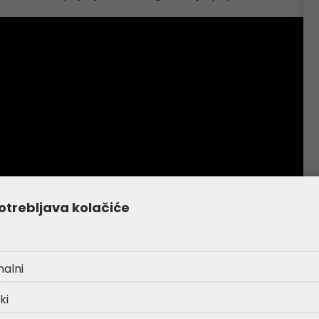
otrebljava kolačiće
nalni
ki