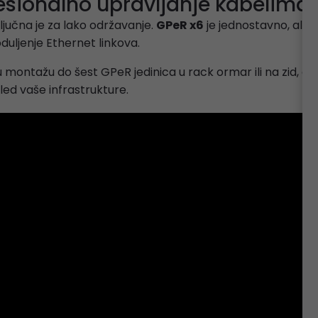
fesionalno upravljanje kabelima
ljučna je za lako održavanje.
GPeR x6
je jednostavno, ali ge
duljenje Ethernet linkova.
ontažu do šest GPeR jedinica u rack ormar ili na zid, elim
led vaše infrastrukture.