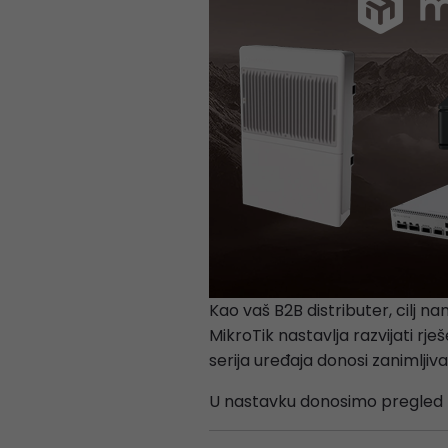
Kao vaš B2B distributer, cilj 
MikroTik nastavlja razvijati r
serija uređaja donosi zanimljiv
U nastavku donosimo pregled f