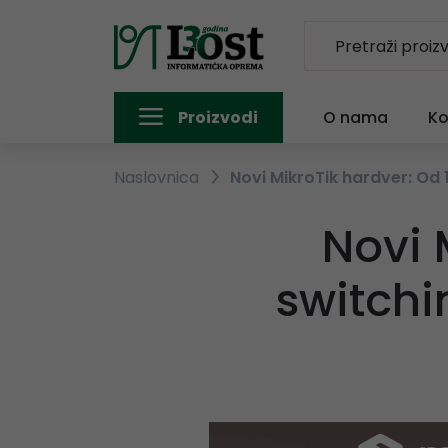
Proizvodi
O nama
Ko
Naslovnica
Novi MikroTik hardver: O
Novi 
switch