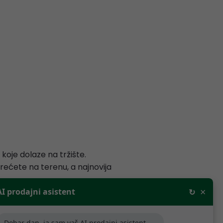
koje dolaze na tržište.
srećete na terenu, a najnovija
×
AI prodajni asistent
↻
entacije.
Dobar dan, ja sam vaš AI prodajni asistent,