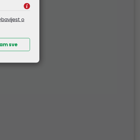
bavijest o
ćam sve
Q
je dizajniran za ISP-ove i
distribuciju prema serverima.
da u kritičnim mrežnim