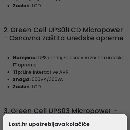
Zaslon:
LCD.
2.
Green Cell UPS01LCD Micropower
- Osnovna zaštita uredske opreme
Namjena:
UPS uređaj za osnovnu zaštitu uredske i
IT opreme.
Tip:
Line Interactive AVR.
Snaga:
600VA/360W.
Zaslon:
LCD.
3.
Green Cell UPS03 Micropower
-
Veća snaga za svakodnevnu
Lost.hr upotrebljava kolačiće
zaštitu