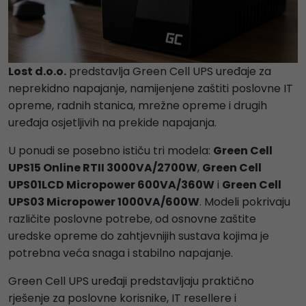
Lost d.o.o.
predstavlja Green Cell UPS uređaje za
neprekidno napajanje, namijenjene zaštiti poslovne IT
opreme, radnih stanica, mrežne opreme i drugih
uređaja osjetljivih na prekide napajanja.
U ponudi se posebno ističu tri modela:
Green Cell
UPS15 Online RTII 3000VA/2700W
,
Green Cell
UPS01LCD Micropower 600VA/360W
i
Green Cell
UPS03 Micropower 1000VA/600W
. Modeli pokrivaju
različite poslovne potrebe, od osnovne zaštite
uredske opreme do zahtjevnijih sustava kojima je
potrebna veća snaga i stabilno napajanje.
Green Cell UPS uređaji predstavljaju praktično
rješenje za poslovne korisnike, IT resellere i