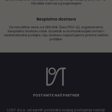
Obratite nam se s povjerenjem
Besplatna dostava
Za narudžbe veće od 265,00€ (bez PDV-a), organiziramo
besplatnu dostavu robe. Izuzetak su komunikacijski ormari i
nestandardne pošiljke, čiju dostavu naplaćujemo prema veličini
pošiljke.
POSTANITE NAŠ PARTNER
LOST d.o.o. od samih početaka svojeg postojanja nastoji