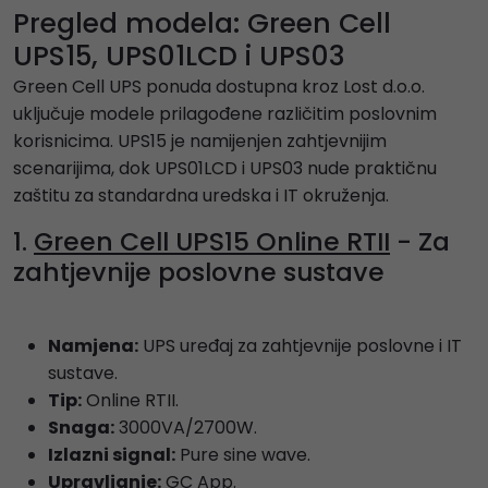
Pregled modela: Green Cell
UPS15, UPS01LCD i UPS03
Green Cell UPS ponuda dostupna kroz Lost d.o.o.
uključuje modele prilagođene različitim poslovnim
korisnicima. UPS15 je namijenjen zahtjevnijim
scenarijima, dok UPS01LCD i UPS03 nude praktičnu
zaštitu za standardna uredska i IT okruženja.
1.
Green Cell UPS15 Online RTII
- Za
zahtjevnije poslovne sustave
Namjena:
UPS uređaj za zahtjevnije poslovne i IT
sustave.
Tip:
Online RTII.
Snaga:
3000VA/2700W.
Izlazni signal:
Pure sine wave.
Upravljanje:
GC App.