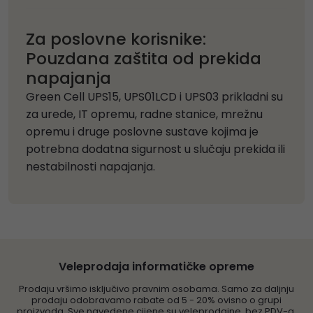
Za poslovne korisnike:
Pouzdana zaštita od prekida
napajanja
Green Cell UPS15, UPS01LCD i UPS03 prikladni su
za urede, IT opremu, radne stanice, mrežnu
opremu i druge poslovne sustave kojima je
potrebna dodatna sigurnost u slučaju prekida ili
nestabilnosti napajanja.
Veleprodaja informatičke opreme
Prodaju vršimo isključivo pravnim osobama. Samo za daljnju
prodaju odobravamo rabate od 5 - 20% ovisno o grupi
proizvoda. Sve navedene cijene su veleprodajne, bez PDV-a.