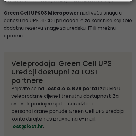
stanica i manje zahtjevnih poslovnih okruženja.
Green Cell UPS03 Micropower
nudi veću snagu u
odnosu na UPS01LCD i prikladan je za korisnike koji žele
dodatnu rezervu snage za uredsku, IT ili mrežnu
opremu.
Veleprodaja: Green Cell UPS
uređaji dostupni za LOST
partnere
Prijavite se na
Lost d.o.o. B2B portal
za uvid u
veleprodajne cijene i trenutnu dostupnost. Za
sve veleprodajne upite, narudžbe i
personalizirane ponude Green Cell UPS uređaja,
kontaktirajte nas izravno na e-mail:
lost@lost.hr
.