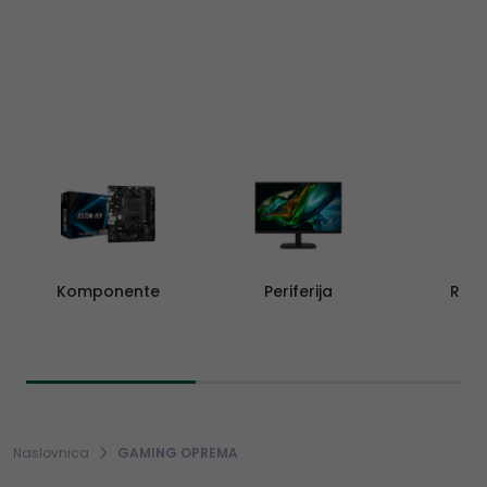
Komponente
Periferija
Rač
Naslovnica
GAMING OPREMA