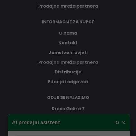
Prodajna mreža partnera
INFORMACIJE ZA KUPCE
O nama
Kontakt
Jamstveni uvjeti
Prodajna mreža partnera
Distribucije
Pitanja i odgovori
GDJE SE NALAZIMO
Kreše Golika 7
10000 Zagreb
×
AI prodajni asistent
↻
Hrvatska