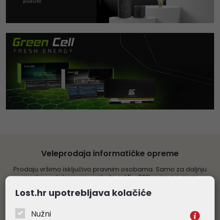
Veleprodaja informatičke opreme
Prodaju vršimo isključivo pravnim osobama. Samo za daljnju
prodaju odobravamo rabate od 5 - 20% ovisno o grupi
proizvoda. Sve navedene cijene su veleprodajne, bez PDV-a.
Lost.hr upotrebljava kolačiće
Obratite nam se s povjerenjem
Nužni