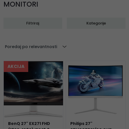
MONITORI
Filtriraj
Kategorije
Poredaj po relevantnosti
AKCIJA
BenQ 27" EX271 FHD
Philips 27"