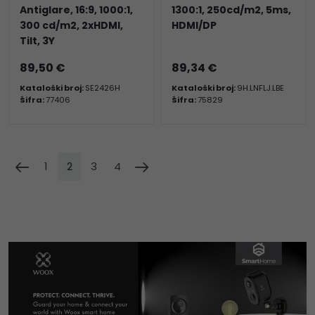
Antiglare, 16:9, 1000:1,
1300:1, 250cd/m2, 5ms,
300 cd/m2, 2xHDMI,
HDMI/DP
Tilt, 3Y
89,50 €
89,34 €
Kataloški broj:
SE2426H
Kataloški broj:
9H.LNFLJ.LBE
Šifra:
77406
Šifra:
75829
1
2
3
4