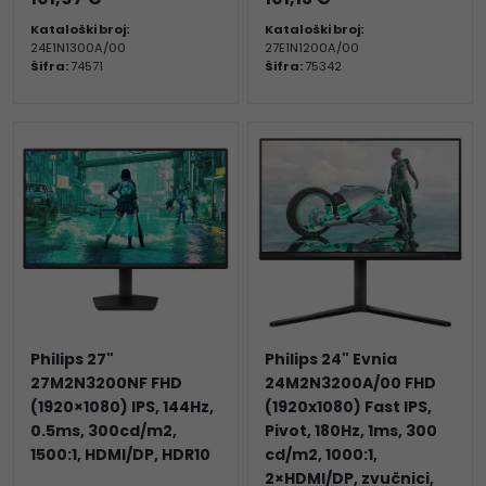
Kataloški broj:
Kataloški broj:
24E1N1300A/00
27E1N1200A/00
Šifra:
74571
Šifra:
75342
Philips 27"
Philips 24" Evnia
27M2N3200NF FHD
24M2N3200A/00 FHD
(1920×1080) IPS, 144Hz,
(1920x1080) Fast IPS,
0.5ms, 300cd/m2,
Pivot, 180Hz, 1ms, 300
1500:1, HDMI/DP, HDR10
cd/m2, 1000:1,
2×HDMI/DP, zvučnici,