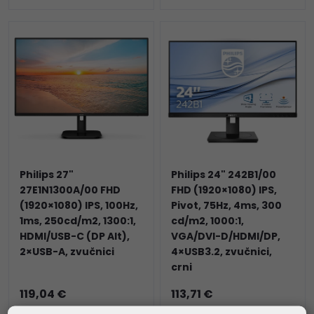
Philips 27"
Philips 24" 242B1/00
27E1N1300A/00 FHD
FHD (1920×1080) IPS,
(1920×1080) IPS, 100Hz,
Pivot, 75Hz, 4ms, 300
1ms, 250cd/m2, 1300:1,
cd/m2, 1000:1,
HDMI/USB-C (DP Alt),
VGA/DVI-D/HDMI/DP,
2×USB-A, zvučnici
4×USB3.2, zvučnici,
crni
119,04 €
113,71 €