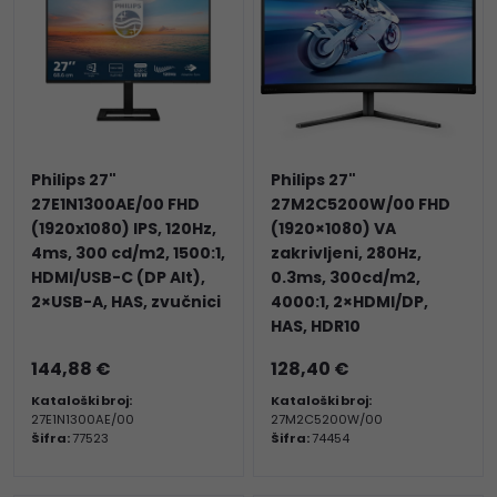
Philips 27"
Philips 27"
27E1N1300AE/00 FHD
27M2C5200W/00 FHD
(1920x1080) IPS, 120Hz,
(1920×1080) VA
4ms, 300 cd/m2, 1500:1,
zakrivljeni, 280Hz,
HDMI/USB-C (DP Alt),
0.3ms, 300cd/m2,
2×USB-A, HAS, zvučnici
4000:1, 2×HDMI/DP,
HAS, HDR10
144,88 €
128,40 €
Kataloški broj:
Kataloški broj:
27E1N1300AE/00
27M2C5200W/00
Šifra:
77523
Šifra:
74454