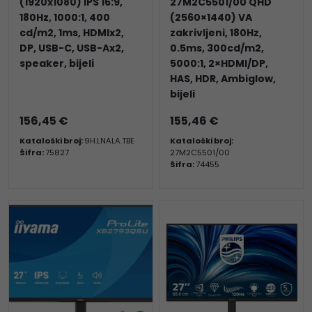
(1920x1080) IPS 16:9,
27M2C5501/00 QHD
180Hz, 1000:1, 400
(2560×1440) VA
cd/m2, 1ms, HDMIx2,
zakrivljeni, 180Hz,
DP, USB-C, USB-Ax2,
0.5ms, 300cd/m2,
speaker, bijeli
5000:1, 2×HDMI/DP,
HAS, HDR, Ambiglow,
bijeli
156,45 €
155,46 €
Kataloški broj:
9H.LNALA.TBE
Kataloški broj:
Šifra:
75827
27M2C5501/00
Šifra:
74455