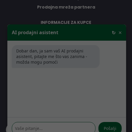
Prodajna mreža partnera
INFORMACIJE ZA KUPCE
×
AI prodajni asistent
↻
O nama
Kontakt
Dobar dan, ja sam vaš AI prodajni
Jamstveni uvjeti
asistent, pitajte me što vas zanima -
Prodajna mreža partnera
možda mogu pomoći
Distribucije
Pitanja i odgovori
GDJE SE NALAZIMO
Kreše Golika 7
10000 Zagreb
Hrvatska
Pošalji