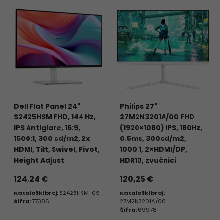
Dell Flat Panel 24"
Philips 27"
S2425HSM FHD, 144 Hz,
27M2N3201A/00 FHD
IPS Antiglare, 16:9,
(1920×1080) IPS, 180Hz,
1500:1, 300 cd/m2, 2x
0.5ms, 300cd/m2,
HDMI, Tilt, Swivel, Pivot,
1000:1, 2×HDMI/DP,
Height Adjust
HDR10, zvučnici
124,24 €
120,25 €
Kataloški broj:
S2425HSM-09
Kataloški broj:
Šifra:
77386
27M2N3201A/00
Šifra:
69978