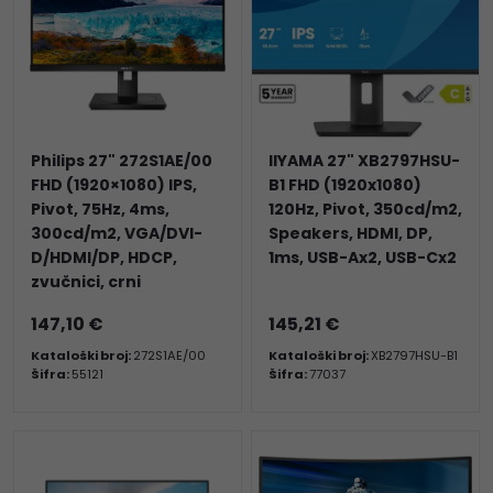
Philips 27" 272S1AE/00
IIYAMA 27" XB2797HSU-
FHD (1920×1080) IPS,
B1 FHD (1920x1080)
Pivot, 75Hz, 4ms,
120Hz, Pivot, 350cd/m2,
300cd/m2, VGA/DVI-
Speakers, HDMI, DP,
D/HDMI/DP, HDCP,
1ms, USB-Ax2, USB-Cx2
zvučnici, crni
147,10 €
145,21 €
Kataloški broj:
272S1AE/00
Kataloški broj:
XB2797HSU-B1
Šifra:
55121
Šifra:
77037