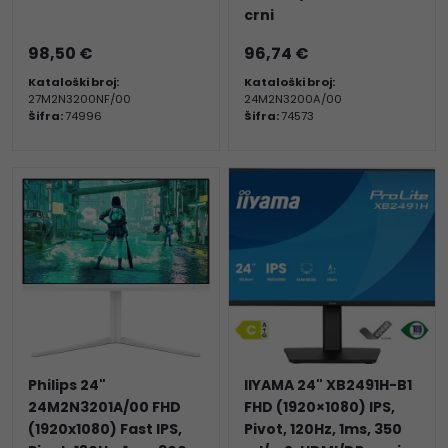
crni
98,50 €
96,74 €
Kataloški broj:
Kataloški broj:
27M2N3200NF/00
24M2N3200A/00
Šifra:
74996
Šifra:
74573
Philips 24"
IIYAMA 24" XB2491H-B1
24M2N3201A/00 FHD
FHD (1920×1080) IPS,
(1920x1080) Fast IPS,
Pivot, 120Hz, 1ms, 350