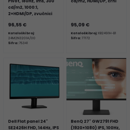
Pivot, 180Hz, 1ms, 300
cd/m2, HDMI/DP, crni
cd/m2, 1000:1,
2×HDMI/DP, zvučnici
96,55 €
95,09 €
Kataloški broj:
Kataloški broj:
XB2491H-B1
24M2N3201A/00
Šifra:
77172
Šifra:
75341
Dell Flat panel 24"
BenQ 27" GW2791 FHD
SE2426H FHD, 144Hz, IPS
(1920×1080) IPS, 100Hz,