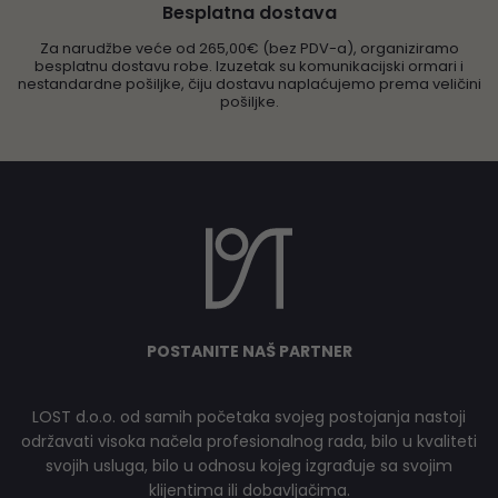
Besplatna dostava
Za narudžbe veće od 265,00€ (bez PDV-a), organiziramo
besplatnu dostavu robe. Izuzetak su komunikacijski ormari i
nestandardne pošiljke, čiju dostavu naplaćujemo prema veličini
pošiljke.
POSTANITE NAŠ PARTNER
LOST d.o.o. od samih početaka svojeg postojanja nastoji
održavati visoka načela profesionalnog rada, bilo u kvaliteti
svojih usluga, bilo u odnosu kojeg izgrađuje sa svojim
klijentima ili dobavljačima.