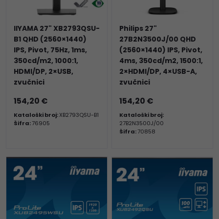
IIYAMA 27" XB2793QSU-
Philips 27"
B1 QHD (2560×1440)
27B2N3500J/00 QHD
IPS, Pivot, 75Hz, 1ms,
(2560×1440) IPS, Pivot,
350cd/m2, 1000:1,
4ms, 350cd/m2, 1500:1,
HDMI/DP, 2×USB,
2×HDMI/DP, 4×USB-A,
zvučnici
zvučnici
154,20 €
154,20 €
Kataloški broj:
XB2793QSU-B1
Kataloški broj:
Šifra:
76905
27B2N3500J/00
Šifra:
70858