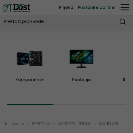
Prijava
Postanite partner
Komponente
Periferija
Rač
Naslovnica
PERIFERIJA
MONITORI I OPREMA
MONITORI