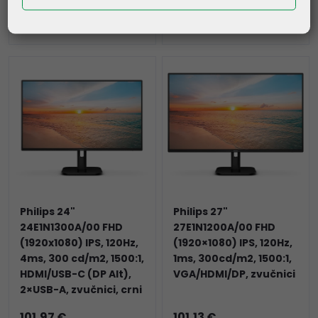
Kataloški broj:
SE2726H-09
Kataloški broj:
XB2493HSU-B1
Šifra:
77387
Šifra:
76285
Philips 24"
Philips 27"
24E1N1300A/00 FHD
27E1N1200A/00 FHD
(1920x1080) IPS, 120Hz,
(1920×1080) IPS, 120Hz,
4ms, 300 cd/m2, 1500:1,
1ms, 300cd/m2, 1500:1,
HDMI/USB-C (DP Alt),
VGA/HDMI/DP, zvučnici
2×USB-A, zvučnici, crni
101,97 €
101,13 €