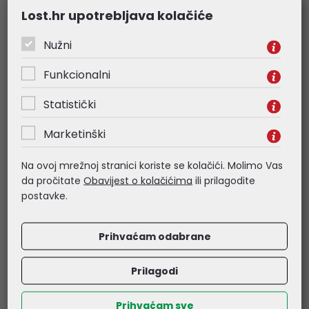
Kataloški broj:
Kataloški broj:
242B1/00
Lost.hr upotrebljava kolačiće
27E1N1300A/00
Šifra:
50250
Šifra:
74456
Nužni
Funkcionalni
Statistički
Marketinški
Na ovoj mrežnoj stranici koriste se kolačići. Molimo Vas
da pročitate
Obavijest o kolačićima
ili prilagodite
postavke.
Dell Flat Panel 27"
IIYAMA 24" XB2493HSU-
SE2726H FHD, 144Hz, IPS
B1 FHD (1920x1080) IPS
Prihvaćam odabrane
Antiglare, 16:9, 1000:1,
Pivot, 16:9, 350 cd/m2,
300 cd/m2, 2xHDMI,
1500:1, 120Hz, 1ms, HDMI,
Tilt, 3Y
DP, USBx2, zvučnici
Prilagodi
106,87 €
105,37 €
Prihvaćam sve