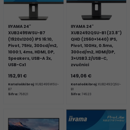
IIYAMA 24"
IIYAMA 24"
XUB2495WSU-B7
XUB2492QSU-B1 (23.8")
(1920x1200) IPS 16:10,
QHD (2560×1440) IPS,
Pivot, 75Hz, 300cd/m2,
Pivot, 100Hz, 0.5ms,
1000:1, 4ms, HDMI, DP,
300cd/m2, HDMI/DP,
Speakers, USB-A 3x,
3×USB3.2/USB-C,
USB-Cx1
zvučnici
152,91 €
149,06 €
Kataloški broj:
XUB2495WSU-
Kataloški broj:
XUB2492QSU-
B7
B1
Šifra:
75821
Šifra:
74523