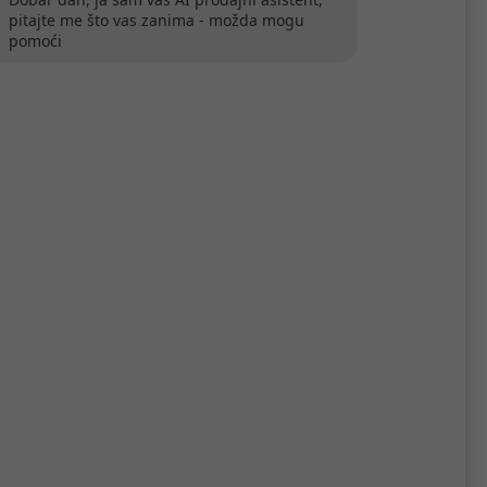
pitajte me što vas zanima - možda mogu
pomoći
lno
DVD+RW Verbatim 4.7GB
4× Matt Silver 5 pack JC
4,95 €
Kataloški broj:
43229
Šifra:
V043229