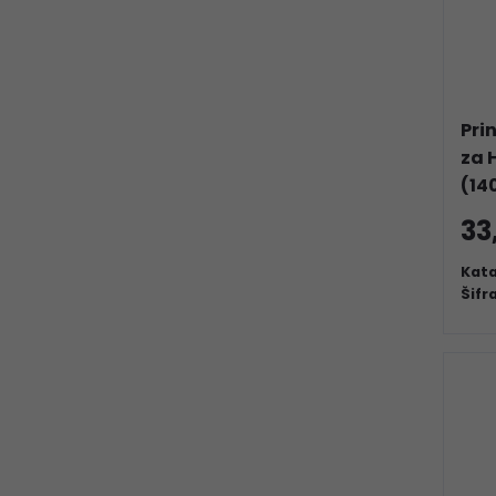
Pri
za 
(14
33
Kata
Šifr