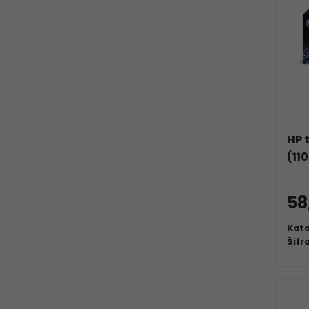
HP 
(11
58
Kata
Šifr