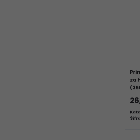
Pri
za 
(35
26
Kata
Šifr