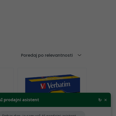
Poredaj po relevantnosti
×
AI prodajni asistent
↻
Dobar dan, ja sam vaš AI prodajni asistent,