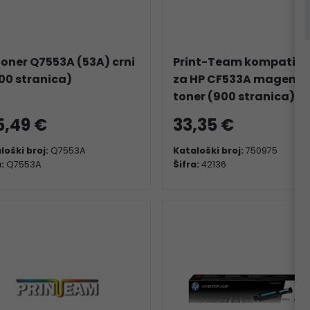
toner Q7553A (53A) crni
Print-Team kompatibi
00 stranica)
za HP CF533A magenta
toner (900 stranica)
5,49 €
33,35 €
loški broj:
Q7553A
Kataloški broj:
750975
a:
Q7553A
Šifra:
42136