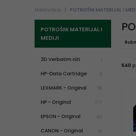
Naslovnica
POTROŠNI MATERIJAL I MEDI
PO
POTROŠNI MATERIJAL I
MEDIJI
Robn
3D Verbatim niti
1
540
p
HP-Data Cartridge
3
LEXMARK - Original
35
HP - Original
177
EPSON - Original
40
CANON - Original
14