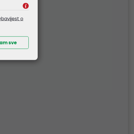
bavijest o
ćam sve
 crni
Print-Team kompatibilno
za HP CF543A magenta
toner (1300 stranica)
33,35 €
Kataloški broj:
750989
Šifra:
42256