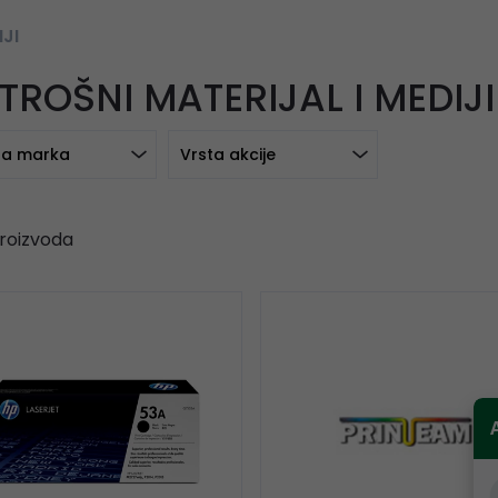
JI
TROŠNI MATERIJAL I MEDIJI
a marka
Vrsta akcije
roizvoda