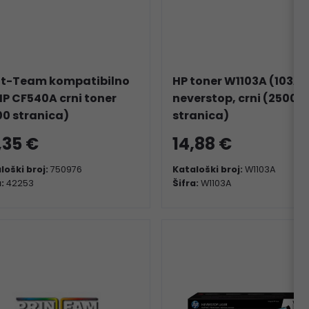
nt-Team kompatibilno
HP toner W1103A (103A)
HP CF540A crni toner
neverstop, crni (2500
00 stranica)
stranica)
,35 €
14,88 €
loški broj:
750976
Kataloški broj:
W1103A
a:
42253
Šifra:
W1103A