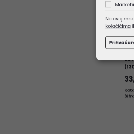
Marketi
Na ovoj mrež
kolačićima
i
Prihvaća
Pri
za 
(13
33
Kata
Šifr