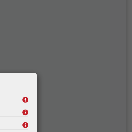
03A)
HP bubanj W1104A (104A)
neverstop, crni (20000
stranica)
89,28 €
Kataloški broj:
W1104A
Šifra:
W1104A