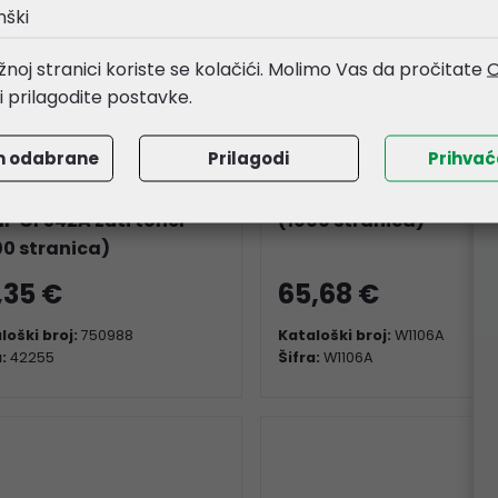
nški
noj stranici koriste se kolačići. Molimo Vas da pročitate
O
li prilagodite postavke.
m odabrane
Prilagodi
Prihva
nt-Team kompatibilno
HP toner W1106A (106A)
HP CF542A žuti toner
(1000 stranica)
00 stranica)
,35 €
65,68 €
loški broj:
750988
Kataloški broj:
W1106A
a:
42255
Šifra:
W1106A