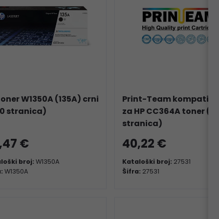
toner W1350A (135A) crni
Print-Team kompatibi
00 stranica)
za HP CC364A toner (1
stranica)
,47 €
40,22 €
loški broj:
W1350A
Kataloški broj:
27531
a:
W1350A
Šifra:
27531