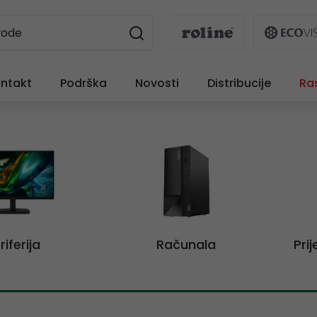
ntakt
Podrška
Novosti
Distribucije
Ra
riferija
Računala
Pri