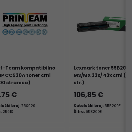
nt-Team kompatibilno
Lexmark toner 55B200E
HP CC530A toner crni
MS/MX 33x/ 43x crni (3
00 stranica)
str.)
,75 €
106,85 €
loški broj:
750029
Kataloški broj:
55B200E
a:
25610
Šifra:
55B200E