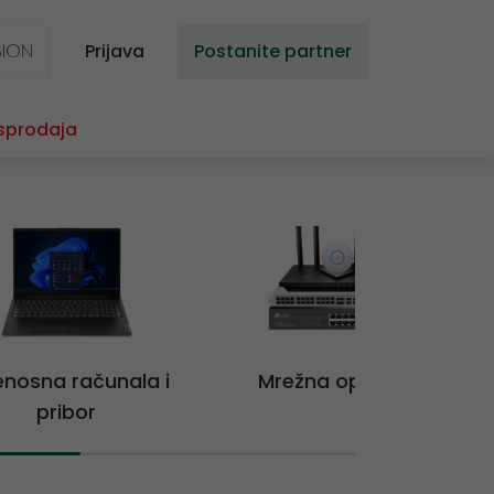
Prijava
Postanite partner
sprodaja
jenosna računala i
Mrežna oprema
pribor