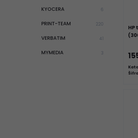
KYOCERA
6
PRINT-TEAM
220
HP 
(30
VERBATIM
41
MYMEDIA
3
15
Kata
Šifr