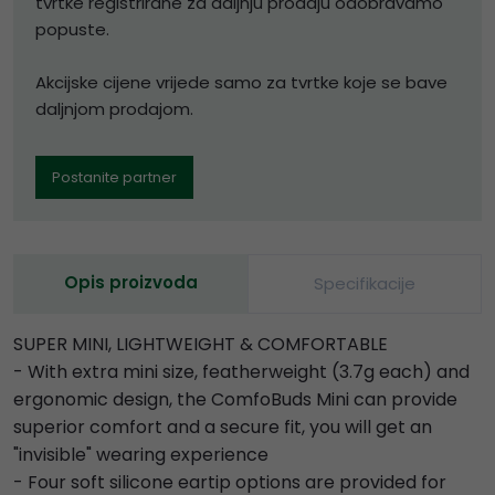
tvrtke registrirane za daljnju prodaju odobravamo
popuste.
Akcijske cijene vrijede samo za tvrtke koje se bave
daljnjom prodajom.
Postanite partner
Opis proizvoda
Specifikacije
SUPER MINI, LIGHTWEIGHT & COMFORTABLE
- With extra mini size, featherweight (3.7g each) and
ergonomic design, the ComfoBuds Mini can provide
superior comfort and a secure fit, you will get an
"invisible" wearing experience
- Four soft silicone eartip options are provided for