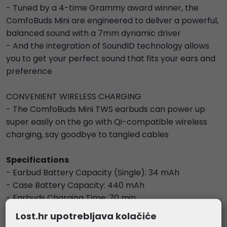
- Tuned by a 4-time Grammy award winner, the
ComfoBuds Mini are engineered to deliver a powerful,
balanced sound with a 7mm dynamic driver
- And the integration of SoundID technology allows
you to get your perfect sound that fits your ears and
preference
CONVENIENT WIRELESS CHARGING
- The ComfoBuds Mini TWS earbuds can power up
super easily on the go with Qi-compatible wireless
charging, say goodbye to tangled cables
Specifications
- Earbud Battery Capacity (Single): 34 mAh
- Case Battery Capacity: 440 mAh
- Earbuds Charging Time: 70 min
- Case Charging Time (Wired): 90 min
Lost.hr upotrebljava kolačiće
- Speaker Impedance: 32 Ohm