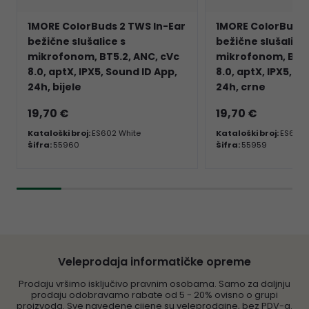
1MORE ColorBuds 2 TWS In-Ear
1MORE ColorBuds 
bežične slušalice s
bežične slušalice 
mikrofonom, BT5.2, ANC, cVc
mikrofonom, BT5.
8.0, aptX, IPX5, Sound ID App,
8.0, aptX, IPX5, S
24h, bijele
24h, crne
19,70 €
19,70 €
Kataloški broj:
ES602 White
Kataloški broj:
ES602 
Šifra:
55960
Šifra:
55959
Veleprodaja informatičke opreme
Prodaju vršimo isključivo pravnim osobama. Samo za daljnju
prodaju odobravamo rabate od 5 - 20% ovisno o grupi
proizvoda. Sve navedene cijene su veleprodajne, bez PDV-a.