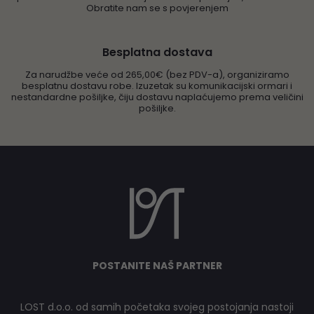
Obratite nam se s povjerenjem
Besplatna dostava
Za narudžbe veće od 265,00€ (bez PDV-a), organiziramo
besplatnu dostavu robe. Izuzetak su komunikacijski ormari i
nestandardne pošiljke, čiju dostavu naplaćujemo prema veličini
pošiljke.
POSTANITE NAŠ PARTNER
LOST d.o.o. od samih početaka svojeg postojanja nastoji