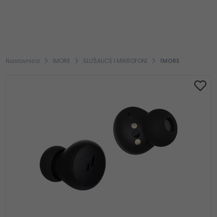
Naslovnica
1MORE
SLUŠALICE I MIKROFONI
1MORE